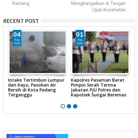
Rantang
Menghangatkan di Tengah
Ujian Kesehatan
RECENT POST
04
01
Aug
Aug
2026
2026
Intake Tertimbun Lumpur
Kapolres Pasaman Barat
T
dan Kayu, Pasokan Air
Pimpin Serah Terima
S
Bersih di Kota Padang
Jabatan PJU Polres dan
G
na
Terganggu
Kapolsek Sungai Beremas
N
Ke