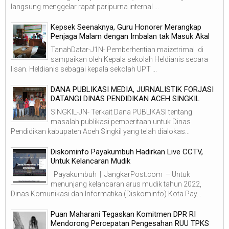
langsung menggelar rapat paripurna internal ...
Kepsek Seenaknya, Guru Honorer Merangkap
Penjaga Malam dengan Imbalan tak Masuk Akal
TanahDatar-J1N- Pemberhentian maizetrimal di
sampaikan oleh Kepala sekolah Heldianis secara
lisan. Heldianis sebagai kepala sekolah UPT ...
DANA PUBLIKASI MEDIA, JURNALISTIK FORJASI
DATANGI DINAS PENDIDIKAN ACEH SINGKIL
SINGKIL-JN- Terkait Dana PUBLIKASI tentang
masalah publikasi pemberitaan untuk Dinas
Pendidikan kabupaten Aceh Singkil yang telah dialokas...
Diskominfo Payakumbuh Hadirkan Live CCTV,
Untuk Kelancaran Mudik
Payakumbuh | JangkarPost.com – Untuk
menunjang kelancaran arus mudik tahun 2022,
Dinas Komunikasi dan Informatika (Diskominfo) Kota Pay...
Puan Maharani Tegaskan Komitmen DPR RI
Mendorong Percepatan Pengesahan RUU TPKS