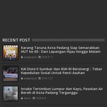
RECENT POST
Karang Taruna Kota Padang Siap Semarakkan
HUT ke-65 : Dari Lapangan Hijau hingga Malam
Kebersamaan
jangkarpost
2025-9-11
KAI Divre II Sumbar dan IKW-RI Bersinergi : Tebar
Kepedulian Sosial Untuk Panti Asuhan
jangkarpost
2025-7-27
Intake Tertimbun Lumpur dan Kayu, Pasokan Air
Bersih di Kota Padang Terganggu
Admin
2026-8-4