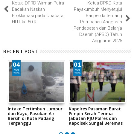
Ketua DPRD Wirman Putra
Ketua DPRD Kota
Bacakan Naskah
Payakumbuh Menyetujui
Proklamasi pada Upacara
Ranperda tentang
HUT ke-80 RI
Perubahan Anggaran
Pendapatan dan Belanja
Daerah (APBD) Tahun
Anggaran 2025
RECENT POST
04
01
Aug
Aug
2026
2026
Intake Tertimbun Lumpur
Kapolres Pasaman Barat
T
dan Kayu, Pasokan Air
Pimpin Serah Terima
S
Bersih di Kota Padang
Jabatan PJU Polres dan
G
na
Terganggu
Kapolsek Sungai Beremas
N
Ke