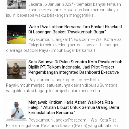
Jakarta , 6 Januari 2022* - Semakin banyak temuan
kasus kekerasan seksual dan kian memburuknya
isu ini beberapa waktu belakangan menggerakka...
Wako Riza Latihan Bersama Tim Basket Eksekutif
Di Lapangan Basket "Payakumbuh Bugar"
Payakumbuh,Jangkar1News.com --- Wali Kota Riza
Falepi terciduk sedang bermain basket di lapangan
olahraga outdoor Payakumbuh Bugar bersama T...
Satu Satunya Di Pulau Sumatra Kota Payakumbuh
Dipilih PT. Telkom Indonesia, Jadi Pilot Project
Pengembangan Integrated Dashboard Executive
Payakumbuh,Jangkarpost.com— Kota
Payakumbuh menjadi satu-satunya daerah di pulau Sumatera
yang ditunjuk sebagai pilot project dalam pengemba...
Menjawab Kritikan Haris Azhar, Walikota Riza
Falepi “ Aturan Dibuat Untuk Semua Orang, Demi
kemaslahatan Bersama.”
Payakumbuh,JangkarPost.com--- Wali Kota Riza
Falepi mengatakan Peraturan Daerah (Perda) yang dibuat oleh