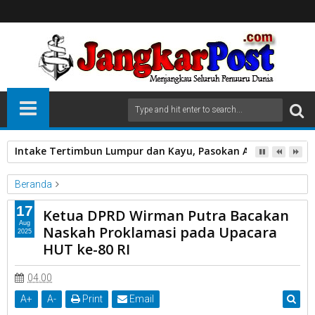
Intake Tertimbun Lumpur dan Kayu, Pasokan Air Bersih di 
Beranda
Unlabelled
17
Ketua DPRD Wirman Putra Bacakan
Ketua DPRD Wirman Putra Bacakan Naskah Proklamasi pada
Aug
Naskah Proklamasi pada Upacara
2025
Upacara HUT ke-80 RI
HUT ke-80 RI
04.00
A
+
A
-
Print
Email