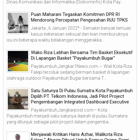
Dinas Komunikasi dan Informatika (Diskominfo) Kota Pay...
Puan Maharani Tegaskan Komitmen DPR RI
Mendorong Percepatan Pengesahan RUU TPKS
Jakarta , 6 Januari 2022* - Semakin banyak temuan
kasus kekerasan seksual dan kian memburuknya
isu ini beberapa waktu belakangan menggerakka...
Wako Riza Latihan Bersama Tim Basket Eksekutif
Di Lapangan Basket "Payakumbuh Bugar"
Payakumbuh,Jangkar1News.com --- Wali Kota Riza
Falepi terciduk sedang bermain basket di lapangan
olahraga outdoor Payakumbuh Bugar bersama T...
Satu Satunya Di Pulau Sumatra Kota Payakumbuh
Dipilih PT. Telkom Indonesia, Jadi Pilot Project
Pengembangan Integrated Dashboard Executive
Payakumbuh,Jangkarpost.com— Kota
Payakumbuh menjadi satu-satunya daerah di pulau Sumatera
yang ditunjuk sebagai pilot project dalam pengemba...
Menjawab Kritikan Haris Azhar, Walikota Riza