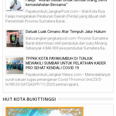
Falepi “ Aturan Dibuat Untuk Semua Orang, Demi
kemaslahatan Bersama.”
Payakumbuh,JangkarPost.com--- Wali Kota Riza
Falepi mengatakan Peraturan Daerah (Perda) yang dibuat oleh
Pemerintah Provinsi Sumatera Barat...
Datuak Luak Cimano Atar Tempuh Jalur Hukum
Batusangkar-jangkarpost.com- Provinsi Sumatera
Barat didominasi oleh penduduk dari suku Minang.
Sebanyak 4.846.909 jiwa penduduk Sumatera Ba...
TP.PKK KOTA PAYAKUMBUH DI TUNJUK
MEWAKILI SUMBAR UNTUK PELATIHAN KADER
PRO SEHAT KENDALI COVID 19
Payakumbuh,Jangkar1News.com— Menindaklanjuti
surat satuan tugas penanganan Covid-19 nomor Und.23/D-
IV/RR.03-SATGASPP/11/2020 perihal rapat k...
HUT KOTA BUKITTINGGI