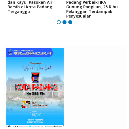
ak
dan Kayu, Pasokan Air
Padang Perbaiki IPA
D
Bersih di Kota Padang
Gunung Pangilun, 25 Ribu
B
Terganggu
Pelanggan Terdampak
P
Penyesuaian
Ai