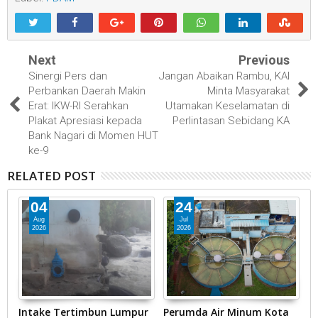
Next
Previous
Sinergi Pers dan
Jangan Abaikan Rambu, KAI
Perbankan Daerah Makin
Minta Masyarakat
Erat: IKW-RI Serahkan
Utamakan Keselamatan di
Plakat Apresiasi kepada
Perlintasan Sebidang KA
Bank Nagari di Momen HUT
ke-9
RELATED POST
04
24
Aug
Jul
2026
2026
Intake Tertimbun Lumpur
Perumda Air Minum Kota
R