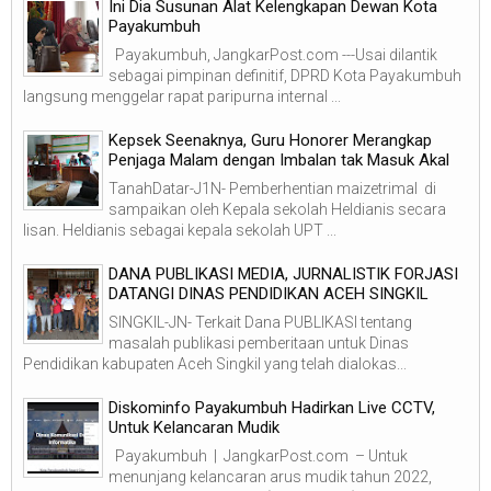
Ini Dia Susunan Alat Kelengkapan Dewan Kota
Payakumbuh
Payakumbuh, JangkarPost.com ---Usai dilantik
sebagai pimpinan definitif, DPRD Kota Payakumbuh
langsung menggelar rapat paripurna internal ...
Kepsek Seenaknya, Guru Honorer Merangkap
Penjaga Malam dengan Imbalan tak Masuk Akal
TanahDatar-J1N- Pemberhentian maizetrimal di
sampaikan oleh Kepala sekolah Heldianis secara
lisan. Heldianis sebagai kepala sekolah UPT ...
DANA PUBLIKASI MEDIA, JURNALISTIK FORJASI
DATANGI DINAS PENDIDIKAN ACEH SINGKIL
SINGKIL-JN- Terkait Dana PUBLIKASI tentang
masalah publikasi pemberitaan untuk Dinas
Pendidikan kabupaten Aceh Singkil yang telah dialokas...
Diskominfo Payakumbuh Hadirkan Live CCTV,
Untuk Kelancaran Mudik
Payakumbuh | JangkarPost.com – Untuk
menunjang kelancaran arus mudik tahun 2022,