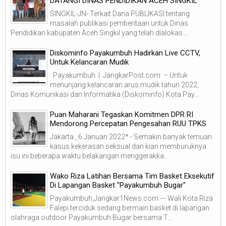
DATANGI DINAS PENDIDIKAN ACEH SINGKIL
SINGKIL-JN- Terkait Dana PUBLIKASI tentang
masalah publikasi pemberitaan untuk Dinas
Pendidikan kabupaten Aceh Singkil yang telah dialokas...
Diskominfo Payakumbuh Hadirkan Live CCTV,
Untuk Kelancaran Mudik
Payakumbuh | JangkarPost.com – Untuk
menunjang kelancaran arus mudik tahun 2022,
Dinas Komunikasi dan Informatika (Diskominfo) Kota Pay...
Puan Maharani Tegaskan Komitmen DPR RI
Mendorong Percepatan Pengesahan RUU TPKS
Jakarta , 6 Januari 2022* - Semakin banyak temuan
kasus kekerasan seksual dan kian memburuknya
isu ini beberapa waktu belakangan menggerakka...
Wako Riza Latihan Bersama Tim Basket Eksekutif
Di Lapangan Basket "Payakumbuh Bugar"
Payakumbuh,Jangkar1News.com --- Wali Kota Riza
Falepi terciduk sedang bermain basket di lapangan
olahraga outdoor Payakumbuh Bugar bersama T...