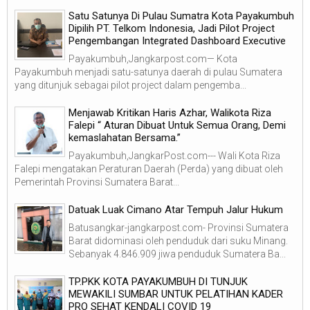
Satu Satunya Di Pulau Sumatra Kota Payakumbuh
Dipilih PT. Telkom Indonesia, Jadi Pilot Project
Pengembangan Integrated Dashboard Executive
Payakumbuh,Jangkarpost.com— Kota
Payakumbuh menjadi satu-satunya daerah di pulau Sumatera
yang ditunjuk sebagai pilot project dalam pengemba...
Menjawab Kritikan Haris Azhar, Walikota Riza
Falepi “ Aturan Dibuat Untuk Semua Orang, Demi
kemaslahatan Bersama.”
Payakumbuh,JangkarPost.com--- Wali Kota Riza
Falepi mengatakan Peraturan Daerah (Perda) yang dibuat oleh
Pemerintah Provinsi Sumatera Barat...
Datuak Luak Cimano Atar Tempuh Jalur Hukum
Batusangkar-jangkarpost.com- Provinsi Sumatera
Barat didominasi oleh penduduk dari suku Minang.
Sebanyak 4.846.909 jiwa penduduk Sumatera Ba...
TP.PKK KOTA PAYAKUMBUH DI TUNJUK
MEWAKILI SUMBAR UNTUK PELATIHAN KADER
PRO SEHAT KENDALI COVID 19