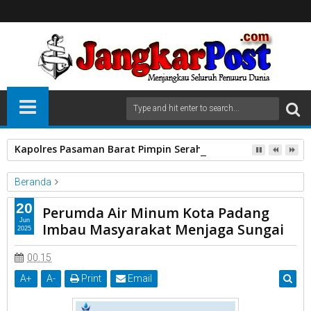
Kapolres Pasaman Barat Pimpin Serah Terima Jabatan PJU P
Beranda
PDAM
20
Perumda Air Minum Kota Padang
Perumda Air Minum Kota Padang Imbau Masyarakat Menjaga
Jun
Imbau Masyarakat Menjaga Sungai
2025
Sungai
00.15
A
+
A
-
Print
Email