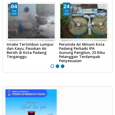
04
24
Aug
Jul
2026
2026
Intake Tertimbun Lumpur
Perumda Air Minum Kota
R
ak
dan Kayu, Pasokan Air
Padang Perbaiki IPA
D
Bersih di Kota Padang
Gunung Pangilun, 25 Ribu
B
Terganggu
Pelanggan Terdampak
P
Penyesuaian
Ai