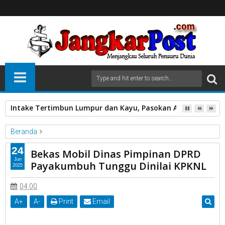
Intake Tertimbun Lumpur dan Kayu, Pasokan Air Bersih di 
Beranda
Unlabelled
24
Bekas Mobil Dinas Pimpinan DPRD
Bekas Mobil Dinas Pimpinan DPRD Payakumbuh Tunggu Dinilai
Jun
Payakumbuh Tunggu Dinilai KPKNL
2025
KPKNL
04.00
A
+
A
-
Print
Email