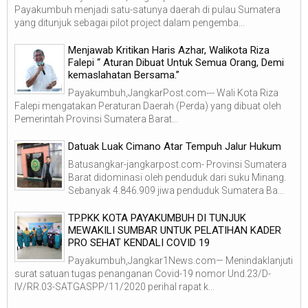
Payakumbuh menjadi satu-satunya daerah di pulau Sumatera
yang ditunjuk sebagai pilot project dalam pengemba...
Menjawab Kritikan Haris Azhar, Walikota Riza
Falepi “ Aturan Dibuat Untuk Semua Orang, Demi
kemaslahatan Bersama.”
Payakumbuh,JangkarPost.com--- Wali Kota Riza
Falepi mengatakan Peraturan Daerah (Perda) yang dibuat oleh
Pemerintah Provinsi Sumatera Barat...
Datuak Luak Cimano Atar Tempuh Jalur Hukum
Batusangkar-jangkarpost.com- Provinsi Sumatera
Barat didominasi oleh penduduk dari suku Minang.
Sebanyak 4.846.909 jiwa penduduk Sumatera Ba...
TP.PKK KOTA PAYAKUMBUH DI TUNJUK
MEWAKILI SUMBAR UNTUK PELATIHAN KADER
PRO SEHAT KENDALI COVID 19
Payakumbuh,Jangkar1News.com— Menindaklanjuti
surat satuan tugas penanganan Covid-19 nomor Und.23/D-
IV/RR.03-SATGASPP/11/2020 perihal rapat k...