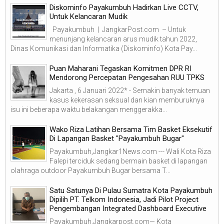
Diskominfo Payakumbuh Hadirkan Live CCTV,
Untuk Kelancaran Mudik
Payakumbuh | JangkarPost.com – Untuk
menunjang kelancaran arus mudik tahun 2022,
Dinas Komunikasi dan Informatika (Diskominfo) Kota Pay...
Puan Maharani Tegaskan Komitmen DPR RI
Mendorong Percepatan Pengesahan RUU TPKS
Jakarta , 6 Januari 2022* - Semakin banyak temuan
kasus kekerasan seksual dan kian memburuknya
isu ini beberapa waktu belakangan menggerakka...
Wako Riza Latihan Bersama Tim Basket Eksekutif
Di Lapangan Basket "Payakumbuh Bugar"
Payakumbuh,Jangkar1News.com --- Wali Kota Riza
Falepi terciduk sedang bermain basket di lapangan
olahraga outdoor Payakumbuh Bugar bersama T...
Satu Satunya Di Pulau Sumatra Kota Payakumbuh
Dipilih PT. Telkom Indonesia, Jadi Pilot Project
Pengembangan Integrated Dashboard Executive
Payakumbuh,Jangkarpost.com— Kota