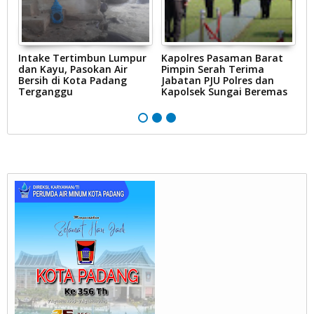
Intake Tertimbun Lumpur
Kapolres Pasaman Barat
T
dan Kayu, Pasokan Air
Pimpin Serah Terima
S
Bersih di Kota Padang
Jabatan PJU Polres dan
G
na
Terganggu
Kapolsek Sungai Beremas
N
Ke