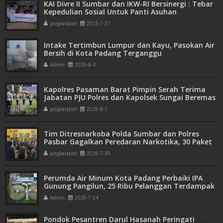
KAI Divre II Sumbar dan IKW-RI Bersinergi : Tebar
Kepedulian Sosial Untuk Panti Asuhan
jangkarpost
2025-7-27
Intake Tertimbun Lumpur dan Kayu, Pasokan Air
Bersih di Kota Padang Terganggu
Admin
2026-8-4
Kapolres Pasaman Barat Pimpin Serah Terima
Jabatan PJU Polres dan Kapolsek Sungai Beremas
jangkarpost
2026-8-1
Tim Ditresnarkoba Polda Sumbar dan Polres
Pasbar Gagalkan Peredaran Narkotika, 30 Paket
Ganja Kering Siap Edar Disita
jangkarpost
2026-7-29
Perumda Air Minum Kota Padang Perbaiki IPA
Gunung Pangilun, 25 Ribu Pelanggan Terdampak
Penyesuaian
Admin
2026-7-24
Pondok Pesantren Darul Hasanah Peringati