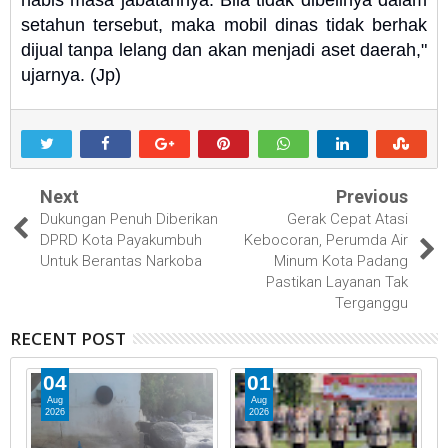
habis masa jabatannya. Bila tidak dibelinya dalam
setahun tersebut, maka mobil dinas tidak berhak
dijual tanpa lelang dan akan menjadi aset daerah,"
ujarnya. (Jp)
Next
Previous
Dukungan Penuh Diberikan
Gerak Cepat Atasi
DPRD Kota Payakumbuh
Kebocoran, Perumda Air
Untuk Berantas Narkoba
Minum Kota Padang
Pastikan Layanan Tak
Terganggu
RECENT POST
04
01
Aug
Aug
2026
2026