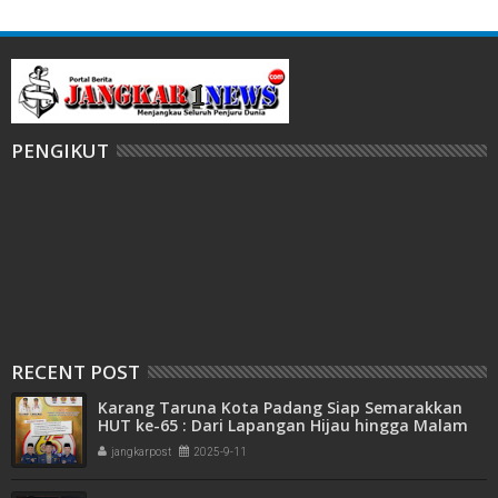
PENGIKUT
RECENT POST
Karang Taruna Kota Padang Siap Semarakkan
HUT ke-65 : Dari Lapangan Hijau hingga Malam
Kebersamaan
jangkarpost
2025-9-11