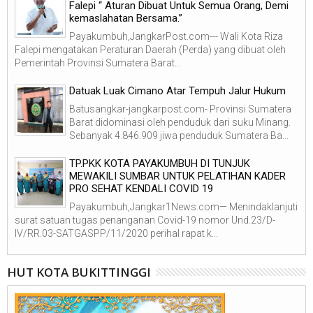
Falepi “ Aturan Dibuat Untuk Semua Orang, Demi
kemaslahatan Bersama.”
Payakumbuh,JangkarPost.com--- Wali Kota Riza
Falepi mengatakan Peraturan Daerah (Perda) yang dibuat oleh
Pemerintah Provinsi Sumatera Barat...
Datuak Luak Cimano Atar Tempuh Jalur Hukum
Batusangkar-jangkarpost.com- Provinsi Sumatera
Barat didominasi oleh penduduk dari suku Minang.
Sebanyak 4.846.909 jiwa penduduk Sumatera Ba...
TP.PKK KOTA PAYAKUMBUH DI TUNJUK
MEWAKILI SUMBAR UNTUK PELATIHAN KADER
PRO SEHAT KENDALI COVID 19
Payakumbuh,Jangkar1News.com— Menindaklanjuti
surat satuan tugas penanganan Covid-19 nomor Und.23/D-
IV/RR.03-SATGASPP/11/2020 perihal rapat k...
HUT KOTA BUKITTINGGI