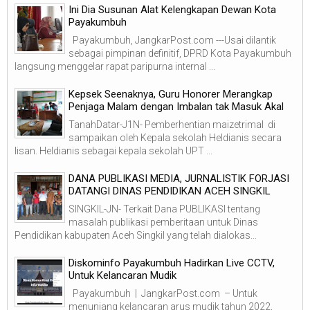
Ini Dia Susunan Alat Kelengkapan Dewan Kota
Payakumbuh
Payakumbuh, JangkarPost.com ---Usai dilantik
sebagai pimpinan definitif, DPRD Kota Payakumbuh
langsung menggelar rapat paripurna internal ...
Kepsek Seenaknya, Guru Honorer Merangkap
Penjaga Malam dengan Imbalan tak Masuk Akal
TanahDatar-J1N- Pemberhentian maizetrimal di
sampaikan oleh Kepala sekolah Heldianis secara
lisan. Heldianis sebagai kepala sekolah UPT ...
DANA PUBLIKASI MEDIA, JURNALISTIK FORJASI
DATANGI DINAS PENDIDIKAN ACEH SINGKIL
SINGKIL-JN- Terkait Dana PUBLIKASI tentang
masalah publikasi pemberitaan untuk Dinas
Pendidikan kabupaten Aceh Singkil yang telah dialokas...
Diskominfo Payakumbuh Hadirkan Live CCTV,
Untuk Kelancaran Mudik
Payakumbuh | JangkarPost.com – Untuk
menunjang kelancaran arus mudik tahun 2022,