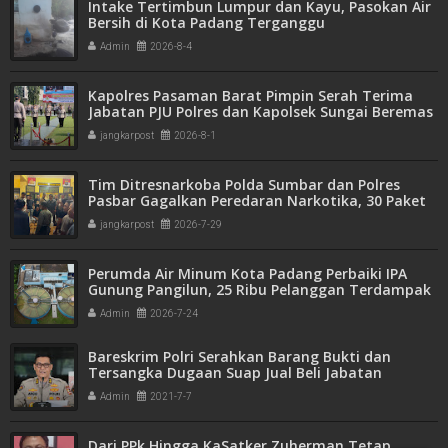
Intake Tertimbun Lumpur dan Kayu, Pasokan Air
Bersih di Kota Padang Terganggu
Admin
2026-8-4
Kapolres Pasaman Barat Pimpin Serah Terima
Jabatan PJU Polres dan Kapolsek Sungai Beremas
jangkarpost
2026-8-1
Tim Ditresnarkoba Polda Sumbar dan Polres
Pasbar Gagalkan Peredaran Narkotika, 30 Paket
Ganja Kering Siap Edar Disita
jangkarpost
2026-7-29
Perumda Air Minum Kota Padang Perbaiki IPA
Gunung Pangilun, 25 Ribu Pelanggan Terdampak
Penyesuaian
Admin
2026-7-24
Bareskrim Polri Serahkan Barang Bukti dan
Tersangka Dugaan Suap Jual Beli Jabatan
Admin
2021-7-7
Dari PPk Hingga KaSatker Zuherman Tetap