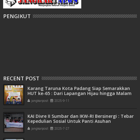
PENGIKUT
RECENT POST
Karang Taruna Kota Padang Siap Semarakkan
HUT ke-65 : Dari Lapangan Hijau hingga Malam
Kebersamaan
jangkarpost
2025-9-11
KAI Divre II Sumbar dan IKW-RI Bersinergi : Tebar
Kepedulian Sosial Untuk Panti Asuhan
jangkarpost
2025-7-27