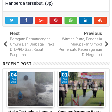
Ranperda tersebut. (Jp)
Next
Previous
Beragam Pemandangan
Wirman Putra, Pancasila
Umum Dari Berbagai Fraksi
Merupakan Simbol
Di DPRD Saat Rapat
Pemersatu Keberagaman
Paripurna
Di Negeri Ini
RECENT POST
04
01
Aug
Aug
2026
2026
Intake Tertimbun Lumpur
Kapolres Pasaman Barat
T