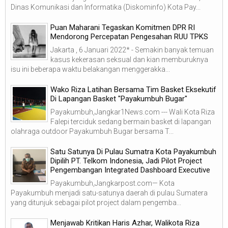
Dinas Komunikasi dan Informatika (Diskominfo) Kota Pay...
Puan Maharani Tegaskan Komitmen DPR RI
Mendorong Percepatan Pengesahan RUU TPKS
Jakarta , 6 Januari 2022* - Semakin banyak temuan
kasus kekerasan seksual dan kian memburuknya
isu ini beberapa waktu belakangan menggerakka...
Wako Riza Latihan Bersama Tim Basket Eksekutif
Di Lapangan Basket "Payakumbuh Bugar"
Payakumbuh,Jangkar1News.com --- Wali Kota Riza
Falepi terciduk sedang bermain basket di lapangan
olahraga outdoor Payakumbuh Bugar bersama T...
Satu Satunya Di Pulau Sumatra Kota Payakumbuh
Dipilih PT. Telkom Indonesia, Jadi Pilot Project
Pengembangan Integrated Dashboard Executive
Payakumbuh,Jangkarpost.com— Kota
Payakumbuh menjadi satu-satunya daerah di pulau Sumatera
yang ditunjuk sebagai pilot project dalam pengemba...
Menjawab Kritikan Haris Azhar, Walikota Riza