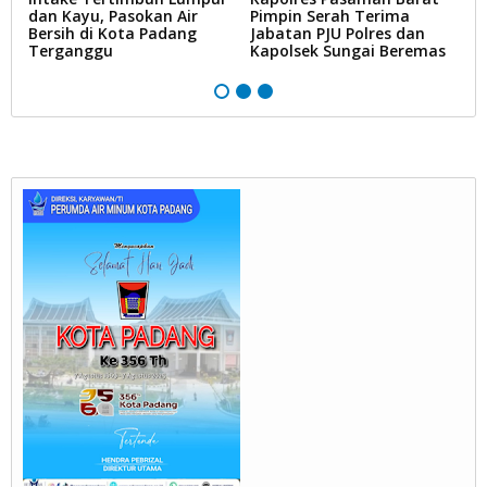
dan Kayu, Pasokan Air
Pimpin Serah Terima
S
Bersih di Kota Padang
Jabatan PJU Polres dan
G
na
Terganggu
Kapolsek Sungai Beremas
N
Ke