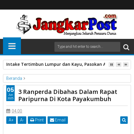
Intake Tertimbun Lumpur dan Kayu, Pasokan Air Bersih di 
Beranda
Unlabelled
05
3 Ranperda Dibahas Dalam Rapat
3 Ranperda Dibahas Dalam Rapat Paripurna Di Kota
Jun
Paripurna Di Kota Payakumbuh
2025
Payakumbuh
04.00
A
+
A
-
Print
Email