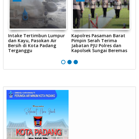
Intake Tertimbun Lumpur
Kapolres Pasaman Barat
T
dan Kayu, Pasokan Air
Pimpin Serah Terima
S
Bersih di Kota Padang
Jabatan PJU Polres dan
G
na
Terganggu
Kapolsek Sungai Beremas
N
Ke