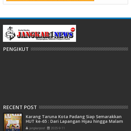
PENGIKUT
RECENT POST
Karang Taruna Kota Padang Siap Semarakkan
HUT ke-65 : Dari Lapangan Hijau hingga Malam
Kebersamaan
jangkarpost
2025-9-11