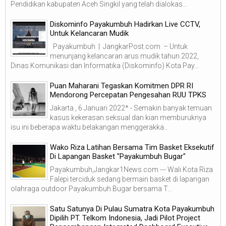
Pendidikan kabupaten Aceh Singkil yang telah dialokas...
Diskominfo Payakumbuh Hadirkan Live CCTV,
Untuk Kelancaran Mudik
Payakumbuh | JangkarPost.com – Untuk
menunjang kelancaran arus mudik tahun 2022,
Dinas Komunikasi dan Informatika (Diskominfo) Kota Pay...
Puan Maharani Tegaskan Komitmen DPR RI
Mendorong Percepatan Pengesahan RUU TPKS
Jakarta , 6 Januari 2022* - Semakin banyak temuan
kasus kekerasan seksual dan kian memburuknya
isu ini beberapa waktu belakangan menggerakka...
Wako Riza Latihan Bersama Tim Basket Eksekutif
Di Lapangan Basket "Payakumbuh Bugar"
Payakumbuh,Jangkar1News.com --- Wali Kota Riza
Falepi terciduk sedang bermain basket di lapangan
olahraga outdoor Payakumbuh Bugar bersama T...
Satu Satunya Di Pulau Sumatra Kota Payakumbuh
Dipilih PT. Telkom Indonesia, Jadi Pilot Project