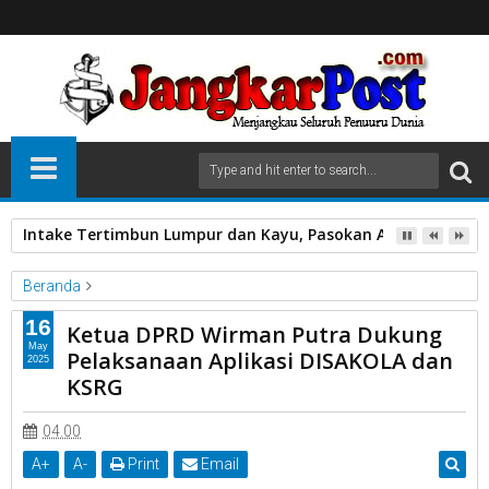
Intake Tertimbun Lumpur dan Kayu, Pasokan Air Bersih di 
Beranda
Unlabelled
16
Ketua DPRD Wirman Putra Dukung
Ketua DPRD Wirman Putra Dukung Pelaksanaan Aplikasi
May
Pelaksanaan Aplikasi DISAKOLA dan
2025
DISAKOLA dan KSRG
KSRG
04.00
A
+
A
-
Print
Email