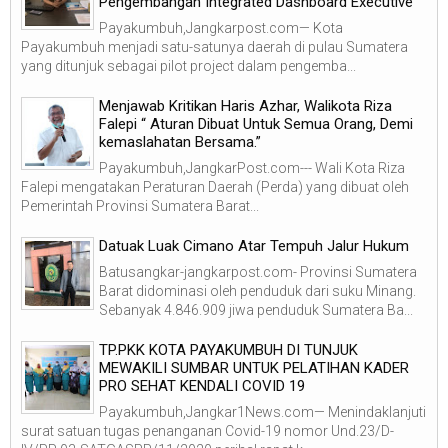
Pengembangan Integrated Dashboard Executive
Payakumbuh,Jangkarpost.com— Kota
Payakumbuh menjadi satu-satunya daerah di pulau Sumatera
yang ditunjuk sebagai pilot project dalam pengemba...
Menjawab Kritikan Haris Azhar, Walikota Riza
Falepi “ Aturan Dibuat Untuk Semua Orang, Demi
kemaslahatan Bersama.”
Payakumbuh,JangkarPost.com--- Wali Kota Riza
Falepi mengatakan Peraturan Daerah (Perda) yang dibuat oleh
Pemerintah Provinsi Sumatera Barat...
Datuak Luak Cimano Atar Tempuh Jalur Hukum
Batusangkar-jangkarpost.com- Provinsi Sumatera
Barat didominasi oleh penduduk dari suku Minang.
Sebanyak 4.846.909 jiwa penduduk Sumatera Ba...
TP.PKK KOTA PAYAKUMBUH DI TUNJUK
MEWAKILI SUMBAR UNTUK PELATIHAN KADER
PRO SEHAT KENDALI COVID 19
Payakumbuh,Jangkar1News.com— Menindaklanjuti
surat satuan tugas penanganan Covid-19 nomor Und.23/D-