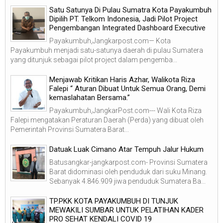
Satu Satunya Di Pulau Sumatra Kota Payakumbuh
Dipilih PT. Telkom Indonesia, Jadi Pilot Project
Pengembangan Integrated Dashboard Executive
Payakumbuh,Jangkarpost.com— Kota
Payakumbuh menjadi satu-satunya daerah di pulau Sumatera
yang ditunjuk sebagai pilot project dalam pengemba...
Menjawab Kritikan Haris Azhar, Walikota Riza
Falepi “ Aturan Dibuat Untuk Semua Orang, Demi
kemaslahatan Bersama.”
Payakumbuh,JangkarPost.com--- Wali Kota Riza
Falepi mengatakan Peraturan Daerah (Perda) yang dibuat oleh
Pemerintah Provinsi Sumatera Barat...
Datuak Luak Cimano Atar Tempuh Jalur Hukum
Batusangkar-jangkarpost.com- Provinsi Sumatera
Barat didominasi oleh penduduk dari suku Minang.
Sebanyak 4.846.909 jiwa penduduk Sumatera Ba...
TP.PKK KOTA PAYAKUMBUH DI TUNJUK
MEWAKILI SUMBAR UNTUK PELATIHAN KADER
PRO SEHAT KENDALI COVID 19