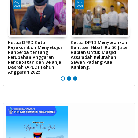
Aug
Mar
2025
2025
:
Ketua DPRD Kota
Ketua DPRD Menyerahkan
K
Payakumbuh Menyetujui
Bantuan Hibah Rp.50 Juta
M
s
Ranperda tentang
Rupiah Untuk Masjid
P
i
Perubahan Anggaran
Assa'adah Kelurahan
P
Pendapatan dan Belanja
Sawah Padang Aua
Daerah (APBD) Tahun
Kuniang.
Anggaran 2025