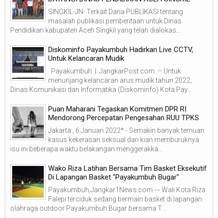
SINGKIL-JN- Terkait Dana PUBLIKASI tentang
masalah publikasi pemberitaan untuk Dinas
Pendidikan kabupaten Aceh Singkil yang telah dialokas...
Diskominfo Payakumbuh Hadirkan Live CCTV,
Untuk Kelancaran Mudik
Payakumbuh | JangkarPost.com – Untuk
menunjang kelancaran arus mudik tahun 2022,
Dinas Komunikasi dan Informatika (Diskominfo) Kota Pay...
Puan Maharani Tegaskan Komitmen DPR RI
Mendorong Percepatan Pengesahan RUU TPKS
Jakarta , 6 Januari 2022* - Semakin banyak temuan
kasus kekerasan seksual dan kian memburuknya
isu ini beberapa waktu belakangan menggerakka...
Wako Riza Latihan Bersama Tim Basket Eksekutif
Di Lapangan Basket "Payakumbuh Bugar"
Payakumbuh,Jangkar1News.com --- Wali Kota Riza
Falepi terciduk sedang bermain basket di lapangan
olahraga outdoor Payakumbuh Bugar bersama T...