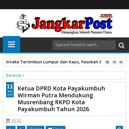
Intake Tertimbun Lumpur dan Kayu, Pasokan Air Bersih di 
Beranda
Ketua DPRD Kota Payakumbuh
11
Ketua DPRD Kota Payakumbuh
Wirman Putra Mendukung Musrenbang RKPD Kota Payakumbuh
Mar
Wirman Putra Mendukung
2025
Tahun 2026
Musrenbang RKPD Kota
Payakumbuh Tahun 2026
Ketua DPRD Kota Payakumbuh Wirman Putra Mendukung
Musrenbang RKPD Kota Payakumbuh Tahun 2026
03.00