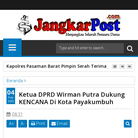
Kapolres Pasaman Barat Pimpin Serah Terima Jabatan PJU P
Beranda
Unlabelled
04
Ketua DPRD Wirman Putra Dukung
Ketua DPRD Wirman Putra Dukung KENCANA Di Kota
Feb
KENCANA Di Kota Payakumbuh
2025
Payakumbuh
08.31
A
+
A
-
Print
Email