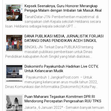
Kepsek Seenaknya, Guru Honorer Merangkap
Penjaga Malam dengan Imbalan tak Masuk Akal
TanahDatar-J1N- Pemberhentian maizetrimal di
sampaikan oleh Kepala sekolah Heldianis secara
lisan. Heldianis sebagai kepala sekolah UPT ...
DANA PUBLIKASI MEDIA, JURNALISTIK FORJASI
DATANGI DINAS PENDIDIKAN ACEH SINGKIL
SINGKIL-JN- Terkait Dana PUBLIKASI tentang
masalah publikasi pemberitaan untuk Dinas
Pendidikan kabupaten Aceh Singkil yang telah dialokas...
Diskominfo Payakumbuh Hadirkan Live CCTV,
Untuk Kelancaran Mudik
Payakumbuh | JangkarPost.com – Untuk
menunjang kelancaran arus mudik tahun 2022,
Dinas Komunikasi dan Informatika (Diskominfo) Kota Pay...
Puan Maharani Tegaskan Komitmen DPR RI
Mendorong Percepatan Pengesahan RUU TPKS
Jakarta , 6 Januari 2022* - Semakin banyak temuan