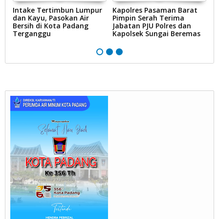
Intake Tertimbun Lumpur
Kapolres Pasaman Barat
T
dan Kayu, Pasokan Air
Pimpin Serah Terima
S
Bersih di Kota Padang
Jabatan PJU Polres dan
G
na
Terganggu
Kapolsek Sungai Beremas
N
Ke