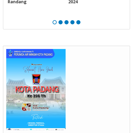
Randang
2024
B