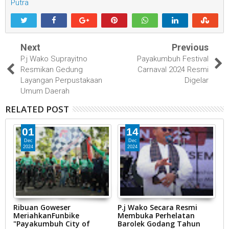
Putra
Next
Previous
P.j Wako Suprayitno
Payakumbuh Festival
Resmikan Gedung
Carnaval 2024 Resmi
Layangan Perpustakaan
Digelar
Umum Daerah
RELATED POST
01
14
Dec
Dec
2024
2024
Ribuan Goweser
P.j Wako Secara Resmi
P
MeriahkanFunbike
Membuka Perhelatan
H
"Payakumbuh City of
Barolek Godang Tahun
5