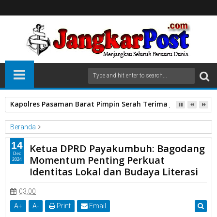
Kapolres Pasaman Barat Pimpin Serah Terima Jabatan PJU P
Beranda
Bagodang
DPRD Kota Payakumbuh
HUT Kota Payakumbuh
14
Ketua DPRD Payakumbuh: Bagodang
Ke 54
Ketua DPRD Kota Payakumbuh
Wirman Putra
Dec
Momentum Penting Perkuat
2024
Ketua DPRD Payakumbuh: Bagodang Momentum Penting
Identitas Lokal dan Budaya Literasi
Perkuat Identitas Lokal dan Budaya Literasi
03.00
A
+
A
-
Print
Email