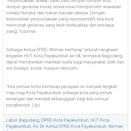
"Perpustakaan adalah salah satu tempat sumber ilmu,
tempat generasi muda, siswa-siswi memperoleh wawasan
melalui literatur dan bahan bacaan lainnya. Dengan
keberadaan perpustakaan yang representatif, kita bisa
mencetak generasi yang lebih berkualitas dan berdaya
saing," tuturnya.
Sebagai Ketua DPRD, Wirman berharap seluruh rangkaian
kegiatan HUT Kota Payakumbuh ke-54, termasuk Bagodang,
dapat memberikan manfaat nyata bagi masyarakat, baik dari
sisi budaya, sosial, maupun ekonomi.
"Kita semua tentu berharap perayaan ini menjadi langkah
maju bagi Kota Payakumbuh sebagai kota yang penuh
kenangan dan menjadi kebanggaan bagi kita semua,"
pungkasnya. (Jp)
Label:
Bagodang
,
DPRD Kota Payakumbuh
,
HUT Kota
Payakumbuh
,
Ke 54
,
Ketua DPRD Kota Payakumbuh
,
Wirman