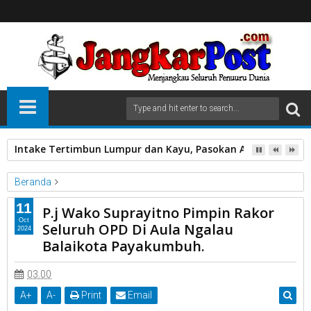
Intake Tertimbun Lumpur dan Kayu, Pasokan Air Bersih di 
Beranda
P.j Wako Suprayitno Pimpin Rakor Seluruh OPD Di Aula Ngalau
11
P.j Wako Suprayitno Pimpin Rakor
Balaikota Payakumbuh.
Oct
Seluruh OPD Di Aula Ngalau
2024
Balaikota Payakumbuh.
P.j Wako Suprayitno Pimpin Rakor Seluruh OPD Di Aula Ngalau
Balaikota Payakumbuh.
03.00
A
+
A
-
Print
Email