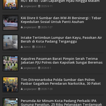
HUT ke-65 : Dari Lapangan Hijau hingga Malam
Kebersamaan
jangkarpost
2025-9-11
KAI Divre II Sumbar dan IKW-RI Bersinergi : Tebar
Kepedulian Sosial Untuk Panti Asuhan
jangkarpost
2025-7-27
Intake Tertimbun Lumpur dan Kayu, Pasokan Air
Bersih di Kota Padang Terganggu
Admin
2026-8-4
Kapolres Pasaman Barat Pimpin Serah Terima
Jabatan PJU Polres dan Kapolsek Sungai Beremas
jangkarpost
2026-8-1
Tim Ditresnarkoba Polda Sumbar dan Polres
Pasbar Gagalkan Peredaran Narkotika, 30 Paket
Ganja Kering Siap Edar Disita
jangkarpost
2026-7-29
Perumda Air Minum Kota Padang Perbaiki IPA
Gunung Pangilun, 25 Ribu Pelanggan Terdampak