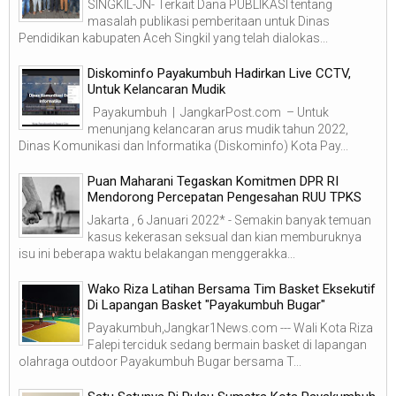
SINGKIL-JN- Terkait Dana PUBLIKASI tentang
masalah publikasi pemberitaan untuk Dinas
Pendidikan kabupaten Aceh Singkil yang telah dialokas...
Diskominfo Payakumbuh Hadirkan Live CCTV,
Untuk Kelancaran Mudik
Payakumbuh | JangkarPost.com – Untuk
menunjang kelancaran arus mudik tahun 2022,
Dinas Komunikasi dan Informatika (Diskominfo) Kota Pay...
Puan Maharani Tegaskan Komitmen DPR RI
Mendorong Percepatan Pengesahan RUU TPKS
Jakarta , 6 Januari 2022* - Semakin banyak temuan
kasus kekerasan seksual dan kian memburuknya
isu ini beberapa waktu belakangan menggerakka...
Wako Riza Latihan Bersama Tim Basket Eksekutif
Di Lapangan Basket "Payakumbuh Bugar"
Payakumbuh,Jangkar1News.com --- Wali Kota Riza
Falepi terciduk sedang bermain basket di lapangan
olahraga outdoor Payakumbuh Bugar bersama T...