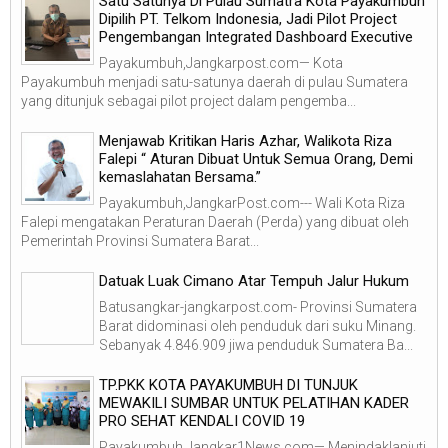
Satu Satunya Di Pulau Sumatra Kota Payakumbuh
Dipilih PT. Telkom Indonesia, Jadi Pilot Project
Pengembangan Integrated Dashboard Executive
Payakumbuh,Jangkarpost.com— Kota
Payakumbuh menjadi satu-satunya daerah di pulau Sumatera
yang ditunjuk sebagai pilot project dalam pengemba...
Menjawab Kritikan Haris Azhar, Walikota Riza
Falepi “ Aturan Dibuat Untuk Semua Orang, Demi
kemaslahatan Bersama.”
Payakumbuh,JangkarPost.com--- Wali Kota Riza
Falepi mengatakan Peraturan Daerah (Perda) yang dibuat oleh
Pemerintah Provinsi Sumatera Barat...
Datuak Luak Cimano Atar Tempuh Jalur Hukum
Batusangkar-jangkarpost.com- Provinsi Sumatera
Barat didominasi oleh penduduk dari suku Minang.
Sebanyak 4.846.909 jiwa penduduk Sumatera Ba...
TP.PKK KOTA PAYAKUMBUH DI TUNJUK
MEWAKILI SUMBAR UNTUK PELATIHAN KADER
PRO SEHAT KENDALI COVID 19
Payakumbuh,Jangkar1News.com— Menindaklanjuti