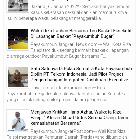
Jakarta , 6 Januari 2022* - Semakin banyak temuan
kasus kekerasan seksual dan kian memburuknya
isu ini beberapa waktu belakangan menggerakka...
Wako Riza Latihan Bersama Tim Basket Eksekutif
Di Lapangan Basket "Payakumbuh Bugar"
Payakumbuh,Jangkar1News.com --- Wali Kota Riza
Falepi terciduk sedang bermain basket di lapangan
olahraga outdoor Payakumbuh Bugar bersama T...
Satu Satunya Di Pulau Sumatra Kota Payakumbuh
Dipilih PT. Telkom Indonesia, Jadi Pilot Project
Pengembangan Integrated Dashboard Executive
Payakumbuh,Jangkarpost.com— Kota
Payakumbuh menjadi satu-satunya daerah di pulau Sumatera
yang ditunjuk sebagai pilot project dalam pengemba...
Menjawab Kritikan Haris Azhar, Walikota Riza
Falepi “ Aturan Dibuat Untuk Semua Orang, Demi
kemaslahatan Bersama.”
Payakumbuh,JangkarPost.com--- Wali Kota Riza
Falepi mengatakan Peraturan Daerah (Perda) yang dibuat oleh