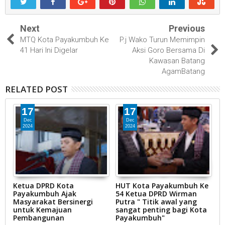
Next
Previous
MTQ Kota Payakumbuh Ke
P.j Wako Turun Memimpin
41 Hari Ini Digelar
Aksi Goro Bersama Di
Kawasan Batang
AgamBatang
RELATED POST
17
17
Dec
Dec
2024
2024
Ketua DPRD Kota
HUT Kota Payakumbuh Ke
K
Payakumbuh Ajak
54 Ketua DPRD Wirman
1
Masyarakat Bersinergi
Putra " Titik awal yang
P
untuk Kemajuan
sangat penting bagi Kota
Pembangunan
Payakumbuh"