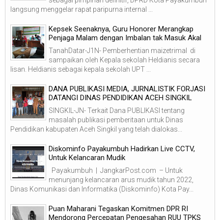
langsung menggelar rapat paripurna internal ...
Kepsek Seenaknya, Guru Honorer Merangkap
Penjaga Malam dengan Imbalan tak Masuk Akal
TanahDatar-J1N- Pemberhentian maizetrimal di
sampaikan oleh Kepala sekolah Heldianis secara
lisan. Heldianis sebagai kepala sekolah UPT ...
DANA PUBLIKASI MEDIA, JURNALISTIK FORJASI
DATANGI DINAS PENDIDIKAN ACEH SINGKIL
SINGKIL-JN- Terkait Dana PUBLIKASI tentang
masalah publikasi pemberitaan untuk Dinas
Pendidikan kabupaten Aceh Singkil yang telah dialokas...
Diskominfo Payakumbuh Hadirkan Live CCTV,
Untuk Kelancaran Mudik
Payakumbuh | JangkarPost.com – Untuk
menunjang kelancaran arus mudik tahun 2022,
Dinas Komunikasi dan Informatika (Diskominfo) Kota Pay...
Puan Maharani Tegaskan Komitmen DPR RI
Mendorong Percepatan Pengesahan RUU TPKS