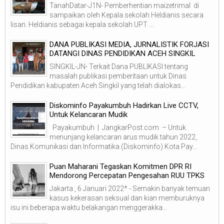
TanahDatar-J1N- Pemberhentian maizetrimal di
sampaikan oleh Kepala sekolah Heldianis secara
lisan. Heldianis sebagai kepala sekolah UPT ...
DANA PUBLIKASI MEDIA, JURNALISTIK FORJASI
DATANGI DINAS PENDIDIKAN ACEH SINGKIL
SINGKIL-JN- Terkait Dana PUBLIKASI tentang
masalah publikasi pemberitaan untuk Dinas
Pendidikan kabupaten Aceh Singkil yang telah dialokas...
Diskominfo Payakumbuh Hadirkan Live CCTV,
Untuk Kelancaran Mudik
Payakumbuh | JangkarPost.com – Untuk
menunjang kelancaran arus mudik tahun 2022,
Dinas Komunikasi dan Informatika (Diskominfo) Kota Pay...
Puan Maharani Tegaskan Komitmen DPR RI
Mendorong Percepatan Pengesahan RUU TPKS
Jakarta , 6 Januari 2022* - Semakin banyak temuan
kasus kekerasan seksual dan kian memburuknya
isu ini beberapa waktu belakangan menggerakka...