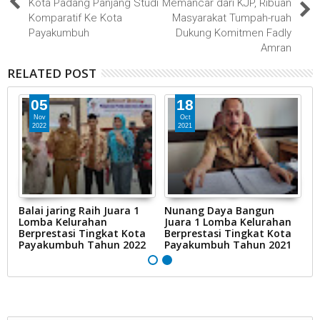
Kota Padang Panjang Studi
Memancar dari KJP, Ribuan
Komparatif Ke Kota
Masyarakat Tumpah-ruah
Payakumbuh
Dukung Komitmen Fadly
Amran
RELATED POST
05
18
Nov
Oct
2022
2021
Balai jaring Raih Juara 1
Nunang Daya Bangun
P
Lomba Kelurahan
Juara 1 Lomba Kelurahan
P
ta
Berprestasi Tingkat Kota
Berprestasi Tingkat Kota
Pr
Payakumbuh Tahun 2022
Payakumbuh Tahun 2021
N