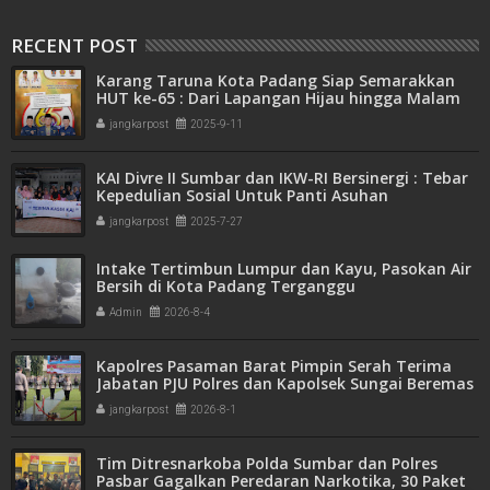
RECENT POST
Karang Taruna Kota Padang Siap Semarakkan
HUT ke-65 : Dari Lapangan Hijau hingga Malam
Kebersamaan
jangkarpost
2025-9-11
KAI Divre II Sumbar dan IKW-RI Bersinergi : Tebar
Kepedulian Sosial Untuk Panti Asuhan
jangkarpost
2025-7-27
Intake Tertimbun Lumpur dan Kayu, Pasokan Air
Bersih di Kota Padang Terganggu
Admin
2026-8-4
Kapolres Pasaman Barat Pimpin Serah Terima
Jabatan PJU Polres dan Kapolsek Sungai Beremas
jangkarpost
2026-8-1
Tim Ditresnarkoba Polda Sumbar dan Polres
Pasbar Gagalkan Peredaran Narkotika, 30 Paket