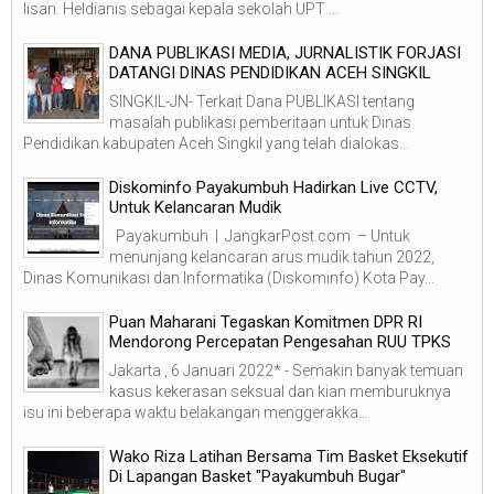
lisan. Heldianis sebagai kepala sekolah UPT ...
DANA PUBLIKASI MEDIA, JURNALISTIK FORJASI
DATANGI DINAS PENDIDIKAN ACEH SINGKIL
SINGKIL-JN- Terkait Dana PUBLIKASI tentang
masalah publikasi pemberitaan untuk Dinas
Pendidikan kabupaten Aceh Singkil yang telah dialokas...
Diskominfo Payakumbuh Hadirkan Live CCTV,
Untuk Kelancaran Mudik
Payakumbuh | JangkarPost.com – Untuk
menunjang kelancaran arus mudik tahun 2022,
Dinas Komunikasi dan Informatika (Diskominfo) Kota Pay...
Puan Maharani Tegaskan Komitmen DPR RI
Mendorong Percepatan Pengesahan RUU TPKS
Jakarta , 6 Januari 2022* - Semakin banyak temuan
kasus kekerasan seksual dan kian memburuknya
isu ini beberapa waktu belakangan menggerakka...
Wako Riza Latihan Bersama Tim Basket Eksekutif
Di Lapangan Basket "Payakumbuh Bugar"