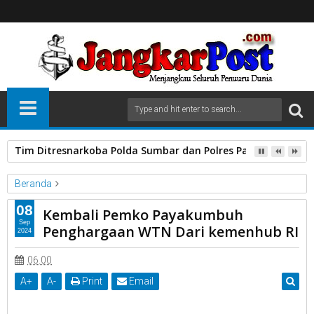
Tim Ditresnarkoba Polda Sumbar dan Polres Pasbar Gagalkan
Beranda
Jakarta.
Kemenhub RI
Pemko Payakumbuh
08
Kembali Pemko Payakumbuh
Raih Penghargaan
WTN
Sep
Penghargaan WTN Dari kemenhub RI
2024
Kembali Pemko Payakumbuh Penghargaan WTN Dari kemenhub
RI
06.00
A
+
A
-
Print
Email