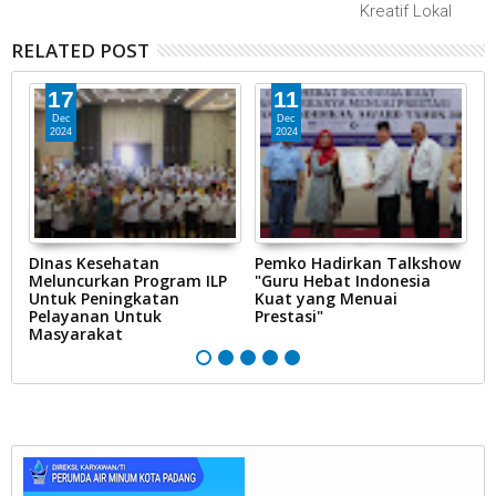
Kreatif Lokal
RELATED POST
17
11
Dec
Dec
2024
2024
DInas Kesehatan
Pemko Hadirkan Talkshow
P
Meluncurkan Program ILP
"Guru Hebat Indonesia
B
Untuk Peningkatan
Kuat yang Menuai
P
Pelayanan Untuk
Prestasi"
Masyarakat