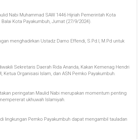
ulid Nabi Muhammad SAW 1446 Hijriah Pemerintah Kota
, Balai Kota Payakumbuh, Jumat (27/9/2024).
gan menghadirkan Ustadz Darno Effendi, S.Pd.I, M.Pd untuk
 diwakili Sekretaris Daerah Rida Ananda, Kakan Kemenag Hendri
MUI, Ketua Organisasi Islam, dan ASN Pemko Payakumbuh.
akan peringatan Maulid Nabi merupakan momentum penting
an mempererat ukhuwah Islamiyah.
 ASN di lingkungan Pemko Payakumbuh dapat mengambil tauladan