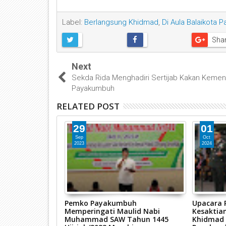
Label:
Berlangsung Khidmad
,
Di Aula Balaikota 
Sha
Next
Sekda Rida Menghadiri Sertijab Kakan Keme
Payakumbuh
RELATED POST
29
01
Sep
Oct
2023
2024
mat, Wali Kota
Pemko Payakumbuh
Upacara 
HUT RI Ke-77
Memperingati Maulid Nabi
Kesaktian
Muhammad SAW Tahun 1445
Khidmad 