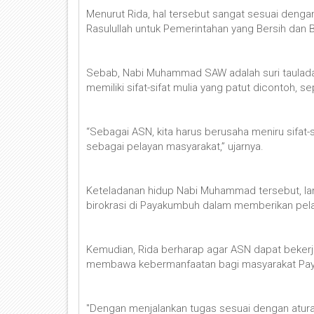
Menurut Rida, hal tersebut sangat sesuai dengan t
Rasulullah untuk Pemerintahan yang Bersih dan B
Sebab, Nabi Muhammad SAW adalah suri tauladan
memiliki sifat-sifat mulia yang patut dicontoh, se
“Sebagai ASN, kita harus berusaha meniru sifat-
sebagai pelayan masyarakat,” ujarnya.
Keteladanan hidup Nabi Muhammad tersebut, lan
birokrasi di Payakumbuh dalam memberikan pelay
Kemudian, Rida berharap agar ASN dapat bekerja 
membawa kebermanfaatan bagi masyarakat Pa
"Dengan menjalankan tugas sesuai dengan aturan, 