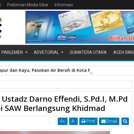
i
Pedoman Media Siber
Informasi
PARLEMEN
ADVETORIAL
SUMATERA UTARA
ACEH SING
pur dan Kayu, Pasokan Air Bersih di Kota Padang Terganggu
buh.
Memperingati Maulid Nabi SAW
stadz Darno Effendi, S.Pd.I, M.Pd
, M.Pd Peringatan Maulid Nabi SAW Berlangsung Khidmad
bi SAW Berlangsung Khidmad
A
+
A
-
Print
Email