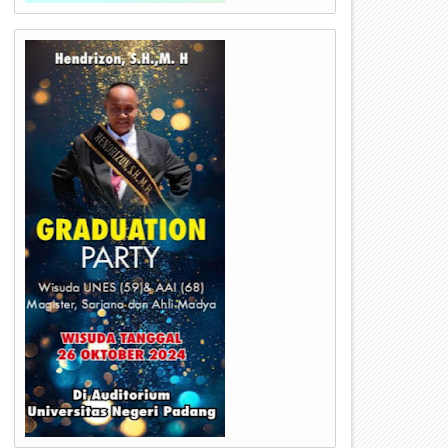
29
28
Apr
Oct
2023
2022
erlangsung Khidmat, Ini Yang
Upacara Peringatan Hari Su
isampaikan Wako Rida Ananda
Pemuda Ke 94 Tahun Di Kota
ada Upacara Peringatan Hari
Payakumbuh Berlangsung