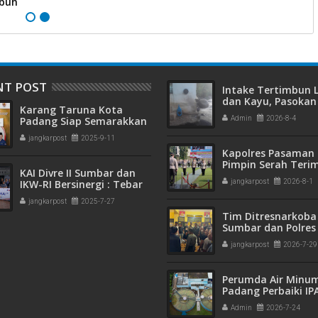
buh
O
NT POST
Intake Tertimbun
dan Kayu, Pasokan 
Karang Taruna Kota
Bersih di Kota Pad
Padang Siap Semarakkan
Admin
2026-8-4
Terganggu
HUT ke-65 : Dari
jangkarpost
2025-9-11
Lapangan Hijau hingga
Kapolres Pasaman 
Malam Kebersamaan
Pimpin Serah Teri
KAI Divre II Sumbar dan
Jabatan PJU Polres
IKW-RI Bersinergi : Tebar
jangkarpost
2026-8-1
Kapolsek Sungai B
Kepedulian Sosial Untuk
jangkarpost
2025-7-27
Panti Asuhan
Tim Ditresnarkoba
Sumbar dan Polres
Gagalkan Peredar
jangkarpost
2026-7-29
Narkotika, 30 Pake
Kering Siap Edar Di
Perumda Air Minu
Padang Perbaiki IP
Gunung Pangilun, 2
Admin
2026-7-24
Pelanggan Terdam