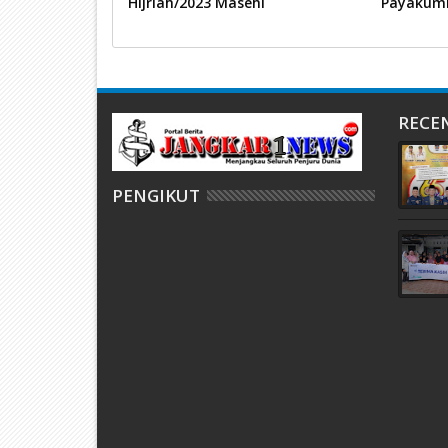
Hijriah/2023 Masehi
Payakum
RECE
PENGIKUT