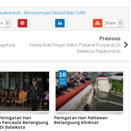
Payakumbuh.
,
Memperingati Maulid Nabi SAW
re
Share
0
0
Previous
nag Kota
Sekda Rida Pimpin Rakor Pokjanal Posyandu Di
Balaikota Payakumbuh
10
Nov
2023
Peringatan Hari
Peringatan Hari Pahlawan
B
 Pancasila Berlangsung
Berlangsung Khidmat
D
Di Balaikota
P