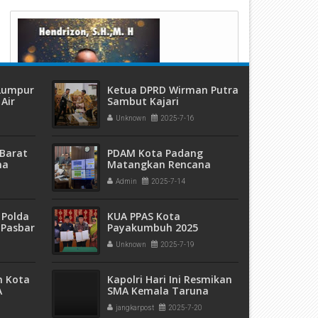
tonomi Daerah
Khidmat
 Lumpur
Ketua DPRD Wirman Putra
Air
Sambut Kajari
ang
Payakumbuh Yang Baru
Unknown
2025-7-16
Barat
PDAM Kota Padang
ma
Matangkan Rencana
 dan
Bisnis 2026–2030 untuk
Admin
2025-7-14
eremas
Layanan Air Bersih Lebih
Optimal
 Polda
KUA PPAS Kota
 Pasbar
Payakumbuh 2025
an
Disepakati DPRD Bersama
Unknown
2025-7-19
t Ganja
Pemko
sita
m Kota
Kapolri Hari Ini Resmikan
A
SMA Kemala Taruna
5 Ribu
Bhayangkara di
jangkarpost
2025-7-20
pak
Yogyakarta