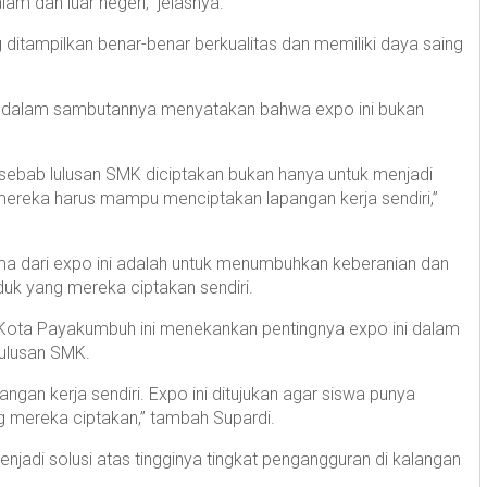
lam dan luar negeri,” jelasnya.
ditampilkan benar-benar berkualitas dan memiliki daya saing
i, dalam sambutannya menyatakan bahwa expo ini bukan
a, sebab lulusan SMK diciptakan bukan hanya untuk menjadi
 mereka harus mampu menciptakan lapangan kerja sendiri,”
a dari expo ini adalah untuk menumbuhkan keberanian dan
uk yang mereka ciptakan sendiri.
 Kota Payakumbuh ini menekankan pentingnya expo ini dalam
ulusan SMK.
n kerja sendiri. Expo ini ditujukan agar siswa punya
 mereka ciptakan,” tambah Supardi.
njadi solusi atas tingginya tingkat pengangguran di kalangan