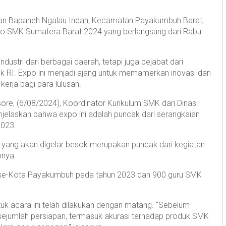
n Bapaneh Ngalau Indah, Kecamatan Payakumbuh Barat,
Expo SMK Sumatera Barat 2024 yang berlangsung dari Rabu
industri dari berbagai daerah, tetapi juga pejabat dari
k RI. Expo ini menjadi ajang untuk memamerkan inovasi dan
rja bagi para lulusan.
ore, (6/08/2024), Koordinator Kurikulum SMK dari Dinas
njelaskan bahwa expo ini adalah puncak dari serangkaian
2023.
 yang akan digelar besok merupakan puncak dari kegiatan
pnya.
MK se-Kota Payakumbuh pada tahun 2023 dan 900 guru SMK
k acara ini telah dilakukan dengan matang. “Sebelum
 sejumlah persiapan, termasuk akurasi terhadap produk SMK