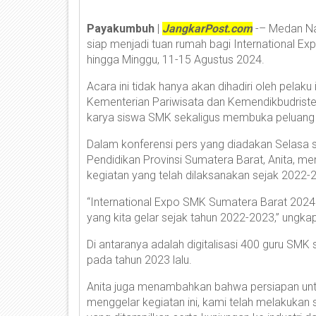
Payakumbuh
|
JangkarPost.com
-– Medan Na
siap menjadi tuan rumah bagi International 
hingga Minggu, 11-15 Agustus 2024.
Acara ini tidak hanya akan dihadiri oleh pelaku 
Kementerian Pariwisata dan Kemendikbudriste
karya siswa SMK sekaligus membuka peluang ke
Dalam konferensi pers yang diadakan Selasa s
Pendidikan Provinsi Sumatera Barat, Anita, me
kegiatan yang telah dilaksanakan sejak 2022-
“International Expo SMK Sumatera Barat 2024
yang kita gelar sejak tahun 2022-2023,” ungka
Di antaranya adalah digitalisasi 400 guru S
pada tahun 2023 lalu.
Anita juga menambahkan bahwa persiapan untu
menggelar kegiatan ini, kami telah melakukan