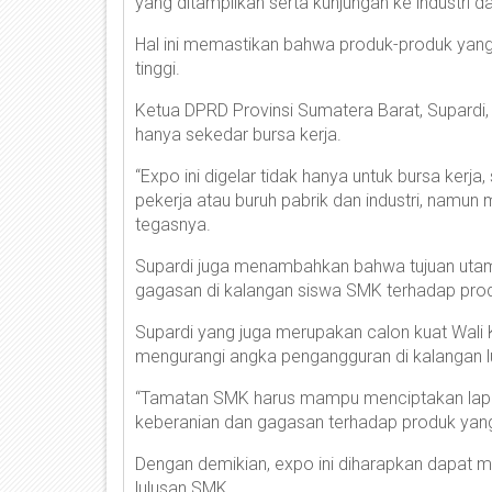
yang ditampilkan serta kunjungan ke industri da
Hal ini memastikan bahwa produk-produk yang 
tinggi.
Ketua DPRD Provinsi Sumatera Barat, Supard
hanya sekedar bursa kerja.
“Expo ini digelar tidak hanya untuk bursa kerj
pekerja atau buruh pabrik dan industri, namun
tegasnya.
Supardi juga menambahkan bahwa tujuan utam
gagasan di kalangan siswa SMK terhadap prod
Supardi yang juga merupakan calon kuat Wali
mengurangi angka pengangguran di kalangan l
“Tamatan SMK harus mampu menciptakan lapanga
keberanian dan gagasan terhadap produk yang
Dengan demikian, expo ini diharapkan dapat me
lulusan SMK.