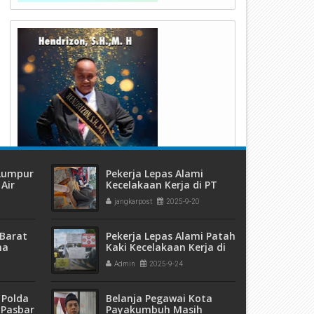
 Lumpur
Pekerja Lepas Alami
Air
Kecelakaan Kerja di PT
ang
Arupadhatu Adisesanti,
jangkarpost
2025-9-20
Perusahaan tanggung
Biaya Hingga Sembuh
Barat
Pekerja Lepas Alami Patah
ma
Kaki Kecelakaan Kerja di
 dan
Proyek Jembatan Bungus
Admin
2025-9-24
eremas
 Polda
Belanja Pegawai Kota
 Pasbar
Payakumbuh Masih