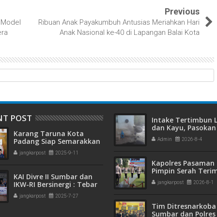
Previous
e Model
Ribuan Anak Payakumbuh Antusias Meriahkan Hari
era
Anak Nasional ke-40 di Lapangan Balai Kota
NT POST
Intake Tertimbun
dan Kayu, Pasokan 
Karang Taruna Kota
Bersih di Kota Pad
Padang Siap Semarakkan
Admin
2026-8-4
Terganggu
HUT ke-65 : Dari
jangkarpost
2025-9-11
Lapangan Hijau hingga
Kapolres Pasaman 
Malam Kebersamaan
Pimpin Serah Teri
KAI Divre II Sumbar dan
Jabatan PJU Polres
IKW-RI Bersinergi : Tebar
jangkarpost
2026-8-1
Kapolsek Sungai B
Kepedulian Sosial Untuk
jangkarpost
2025-7-27
Panti Asuhan
Tim Ditresnarkoba
Sumbar dan Polres