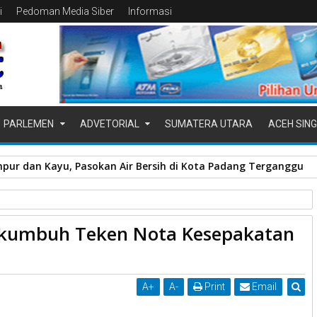
i
Pedoman Media Siber
Informasi
PARLEMEN
ADVETORIAL
SUMATERA UTARA
ACEH SING
pur dan Kayu, Pasokan Air Bersih di Kota Padang Terganggu
katan KUA-PPAS APBD 2025
kumbuh Teken Nota Kesepakatan
katan KUA-PPAS APBD 2025
A
+
A
-
Print
Email