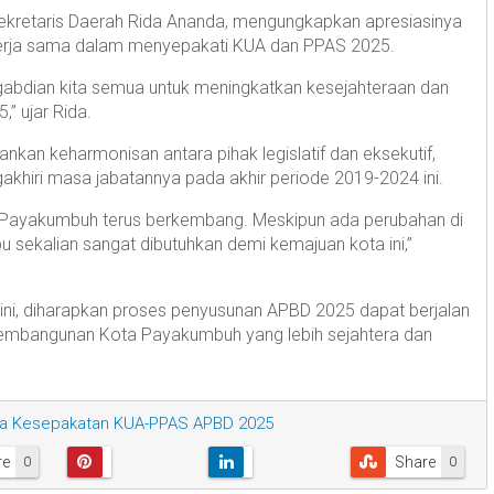
Sekretaris Daerah Rida Ananda, mengungkapkan apresiasinya
kerja sama dalam menyepakati KUA dan PPAS 2025.
abdian kita semua untuk meningkatkan kesejahteraan dan
” ujar Rida.
an keharmonisan antara pihak legislatif dan eksekutif,
hiri masa jabatannya pada akhir periode 2019-2024 ini.
an Payakumbuh terus berkembang. Meskipun ada perubahan di
u sekalian sangat dibutuhkan demi kemajuan kota ini,”
ni, diharapkan proses penyusunan APBD 2025 dapat berjalan
pembangunan Kota Payakumbuh yang lebih sejahtera dan
a Kesepakatan KUA-PPAS APBD 2025
re
Share
0
0