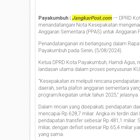
Payakumbuh
|
JangkarPost.com
-– DPRD Kot
menandatangani Nota Kesepakatan mengenai K
Anggaran Sementara (PPAS) untuk Anggaran P
Penandatanganan ini berlangsung dalam Rapat
Payakumbuh pada Senin, (5/08/2024).
Ketua DPRD Kota Payakumbuh, Hamdi Agus, m
landasan utama dalam proses penyusunan K
“Kesepakatan ini meliputi rencana pendapatan
daerah, serta plafon anggaran sementara yang
program/kegiatan untuk tahun 2025,” jelasnya.
Dalam rincian yang disepakati, pendapatan d
mencapai Rp.628,7 miliar. Angka ini terdiri da
pendapatan transfer sebesar Rp.481,1 miliar. 
miliar, dengan defisit sebesar Rp.65,4 miliar 
yang sama.