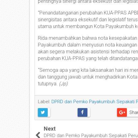
pentingnya sinergi antara eksekutif dan legis
“Penandatanganan perubahan KUA-PPAS APBD
sinergisitas antara eksekutif dan legislatif ter
utama untuk membangun Kota Payakumbuh ke ar
Rida menambahkan bahwa nota kesepakatan i
Payakumbuh dalam menyusun nota keuangan 
akan segera melakukan asistensi terhadap re
perubahan KUA-PPAS yang telah ditandatangan
“Semoga apa yang kita laksanakan hari ini m
dan tanggung jawab untuk menghadirkan Kota
tutupnya.
(Jp)
Label:
DPRD dan Pemko Payakumbuh Sepakati 
Sha
Next
DPRD dan Pemko Payakumbuh Sepakati Per