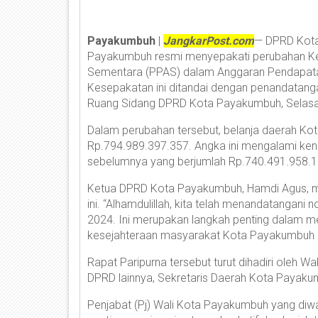
Payakumbuh
|
JangkarPost.com
— DPRD Kot
Payakumbuh resmi menyepakati perubahan Keb
Sementara (PPAS) dalam Anggaran Pendapatan
Kesepakatan ini ditandai dengan penandatang
Ruang Sidang DPRD Kota Payakumbuh, Selasa,
Dalam perubahan tersebut, belanja daerah Ko
Rp.794.989.397.357. Angka ini mengalami ke
sebelumnya yang berjumlah Rp.740.491.958.1
Ketua DPRD Kota Payakumbuh, Hamdi Agus, m
ini. “Alhamdulillah, kita telah menandatanga
2024. Ini merupakan langkah penting dalam
kesejahteraan masyarakat Kota Payakumbuh dap
Rapat Paripurna tersebut turut dihadiri oleh 
DPRD lainnya, Sekretaris Daerah Kota Payaku
Penjabat (Pj) Wali Kota Payakumbuh yang diwa