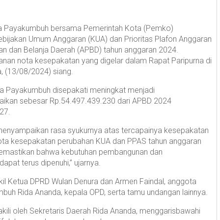
a Payakumbuh bersama Pemerintah Kota (Pemko)
ijakan Umum Anggaran (KUA) dan Prioritas Plafon Anggaran
 dan Belanja Daerah (APBD) tahun anggaran 2024.
anan nota kesepakatan yang digelar dalam Rapat Paripurna di
 (13/08/2024) siang.
ta Payakumbuh disepakati meningkat menjadi
naikan sebesar Rp.54.497.439.230 dari APBD 2024
27.
enyampaikan rasa syukurnya atas tercapainya kesepakatan
ni nota kesepakatan perubahan KUA dan PPAS tahun anggaran
 memastikan bahwa kebutuhan pembangunan dan
at terus dipenuhi,” ujarnya.
Wakil Ketua DPRD Wulan Denura dan Armen Faindal, anggota
mbuh Rida Ananda, kepala OPD, serta tamu undangan lainnya.
kili oleh Sekretaris Daerah Rida Ananda, menggarisbawahi