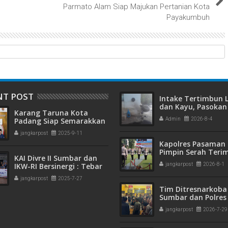
Parmato Alam Siap Majukan Pertanian Kota
Payakumbuh
NT POST
Intake Tertimbun
dan Kayu, Pasokan 
Karang Taruna Kota
Bersih di Kota Pad
Padang Siap Semarakkan
Admin
2026-8-4
Terganggu
HUT ke-65 : Dari
jangkarpost
2025-9-11
Lapangan Hijau hingga
Kapolres Pasaman 
Malam Kebersamaan
Pimpin Serah Teri
KAI Divre II Sumbar dan
Jabatan PJU Polres
IKW-RI Bersinergi : Tebar
jangkarpost
2026-8-1
Kapolsek Sungai B
Kepedulian Sosial Untuk
jangkarpost
2025-7-27
Panti Asuhan
Tim Ditresnarkoba
Sumbar dan Polres
Gagalkan Peredar
jangkarpost
2026-7-29
Narkotika, 30 Pake
Kering Siap Edar Di