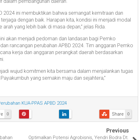
latif dalam pembangunan daerah.
 2024 ini membuktikan bahwa semangat kemitraan dan
us terjaga dengan baik. Harapan kita, kondisi ini menjadi modal
ah yang lebih baik di masa depan,” jelas Rida.
ni akan menjadi pedoman dan landasan bagi Pemko
dan rancangan perubahan APBD 2024. Tim anggaran Pemko
ncana kerja dan anggaran perangkat daerah berdasarkan
i.
enjadi wujud komitmen kita bersama dalam menjalankan tugas
 Payakumbuh yang semakin maju dan sejahtera,”
Perubahan KUA-PPAS APBD 2024
re
Share
0
0
Previous
ubahan
Optimalkan Potensi Agrobisnis, Yendri Bodra Dt.