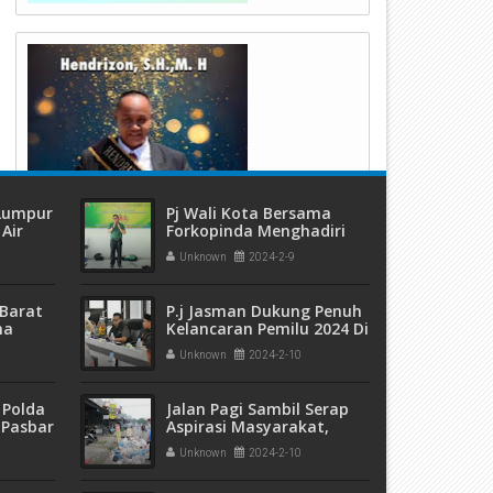
 Lumpur
Pj Wali Kota Bersama
Air
Forkopinda Menghadiri
ang
Peringatan HPN Ke 78 Di
Unknown
2024-2-9
Payakumbuh
Barat
P.j Jasman Dukung Penuh
ma
Kelancaran Pemilu 2024 Di
 dan
Payakumbuh
Unknown
2024-2-10
eremas
 Polda
Jalan Pagi Sambil Serap
 Pasbar
Aspirasi Masyarakat,
an
Masih Banyak
Unknown
2024-2-10
t Ganja
Masyarakat Buang
sita
Sampah Sembarangan