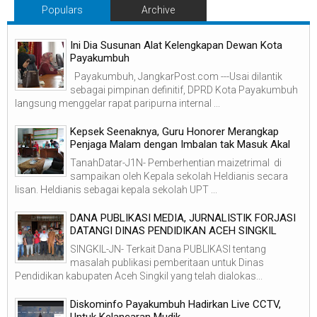
Populars
Archive
Ini Dia Susunan Alat Kelengkapan Dewan Kota
Payakumbuh
Payakumbuh, JangkarPost.com ---Usai dilantik
sebagai pimpinan definitif, DPRD Kota Payakumbuh
langsung menggelar rapat paripurna internal ...
Kepsek Seenaknya, Guru Honorer Merangkap
Penjaga Malam dengan Imbalan tak Masuk Akal
TanahDatar-J1N- Pemberhentian maizetrimal di
sampaikan oleh Kepala sekolah Heldianis secara
lisan. Heldianis sebagai kepala sekolah UPT ...
DANA PUBLIKASI MEDIA, JURNALISTIK FORJASI
DATANGI DINAS PENDIDIKAN ACEH SINGKIL
SINGKIL-JN- Terkait Dana PUBLIKASI tentang
masalah publikasi pemberitaan untuk Dinas
Pendidikan kabupaten Aceh Singkil yang telah dialokas...
Diskominfo Payakumbuh Hadirkan Live CCTV,