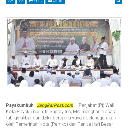
A
+
A
-
Print
Email
Payakumbuh
|
JangkarPost.com
— Penjabat (Pj) Wali
Kota Payakumbuh, Ir. Suprayitno, MA, menghadiri acara
tabligh akbar dan dzikir bersama yang diselenggarakan
oleh Pemerintah Kota (Pemko) dan Panitia Hari Besar