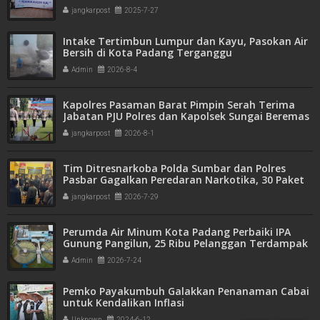
jangkarpost
2025-7-27
Intake Tertimbun Lumpur dan Kayu, Pasokan Air
Bersih di Kota Padang Terganggu
Admin
2026-8-4
Kapolres Pasaman Barat Pimpin Serah Terima
Jabatan PJU Polres dan Kapolsek Sungai Beremas
jangkarpost
2026-8-1
Tim Ditresnarkoba Polda Sumbar dan Polres
Pasbar Gagalkan Peredaran Narkotika, 30 Paket
Ganja Kering Siap Edar Disita
jangkarpost
2026-7-29
Perumda Air Minum Kota Padang Perbaiki IPA
Gunung Pangilun, 25 Ribu Pelanggan Terdampak
Penyesuaian
Admin
2026-7-24
Pemko Payakumbuh Galakkan Penanaman Cabai
untuk Kendalikan Inflasi
Unknown
2024-6-12