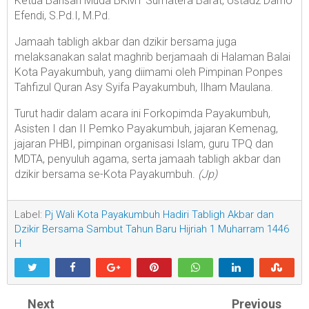
Ketua Barisan Muda BKMT Sumatera Barat, Ustadz Darno
Efendi, S.Pd.I, M.Pd.
Jamaah tabligh akbar dan dzikir bersama juga
melaksanakan salat maghrib berjamaah di Halaman Balai
Kota Payakumbuh, yang diimami oleh Pimpinan Ponpes
Tahfizul Quran Asy Syifa Payakumbuh, Ilham Maulana.
Turut hadir dalam acara ini Forkopimda Payakumbuh,
Asisten I dan II Pemko Payakumbuh, jajaran Kemenag,
jajaran PHBI, pimpinan organisasi Islam, guru TPQ dan
MDTA, penyuluh agama, serta jamaah tabligh akbar dan
dzikir bersama se-Kota Payakumbuh.
(Jp)
Label:
Pj Wali Kota Payakumbuh Hadiri Tabligh Akbar dan
Dzikir Bersama Sambut Tahun Baru Hijriah 1 Muharram 1446
H
Next
Previous