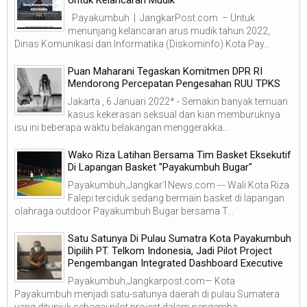
Untuk Kelancaran Mudik
Payakumbuh | JangkarPost.com – Untuk
menunjang kelancaran arus mudik tahun 2022,
Dinas Komunikasi dan Informatika (Diskominfo) Kota Pay...
Puan Maharani Tegaskan Komitmen DPR RI
Mendorong Percepatan Pengesahan RUU TPKS
Jakarta , 6 Januari 2022* - Semakin banyak temuan
kasus kekerasan seksual dan kian memburuknya
isu ini beberapa waktu belakangan menggerakka...
Wako Riza Latihan Bersama Tim Basket Eksekutif
Di Lapangan Basket "Payakumbuh Bugar"
Payakumbuh,Jangkar1News.com --- Wali Kota Riza
Falepi terciduk sedang bermain basket di lapangan
olahraga outdoor Payakumbuh Bugar bersama T...
Satu Satunya Di Pulau Sumatra Kota Payakumbuh
Dipilih PT. Telkom Indonesia, Jadi Pilot Project
Pengembangan Integrated Dashboard Executive
Payakumbuh,Jangkarpost.com— Kota
Payakumbuh menjadi satu-satunya daerah di pulau Sumatera