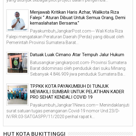
yang ditunjuk sebagai pilot project dalam pengemba...
Menjawab Kritikan Haris Azhar, Walikota Riza
Falepi “ Aturan Dibuat Untuk Semua Orang, Demi
kemaslahatan Bersama.”
Payakumbuh,JangkarPost.com--- Wali Kota Riza
Falepi mengatakan Peraturan Daerah (Perda) yang dibuat oleh
Pemerintah Provinsi Sumatera Barat...
Datuak Luak Cimano Atar Tempuh Jalur Hukum
Batusangkar-jangkarpost.com- Provinsi Sumatera
Barat didominasi oleh penduduk dari suku Minang.
Sebanyak 4.846.909 jiwa penduduk Sumatera Ba...
TP.PKK KOTA PAYAKUMBUH DI TUNJUK
MEWAKILI SUMBAR UNTUK PELATIHAN KADER
PRO SEHAT KENDALI COVID 19
Payakumbuh,Jangkar1News.com— Menindaklanjuti
surat satuan tugas penanganan Covid-19 nomor Und.23/D-
IV/RR.03-SATGASPP/11/2020 perihal rapat k...
HUT KOTA BUKITTINGGI