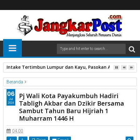
Intake Tertimbun Lumpur dan Kayu, Pasokan Air Bersih di 
Beranda
Pj Wali Kota Payakumbuh Hadiri Tabligh Akbar dan Dzikir
06
Pj Wali Kota Payakumbuh Hadiri
Bersama Sambut Tahun Baru Hijriah 1 Muharram 1446 H
Jul
Tabligh Akbar dan Dzikir Bersama
2024
Sambut Tahun Baru Hijriah 1
Pj Wali Kota Payakumbuh Hadiri Tabligh Akbar dan Dzikir
Muharram 1446 H
Bersama Sambut Tahun Baru Hijriah 1 Muharram 1446 H
04.00