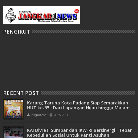
PENGIKUT
RECENT POST
Karang Taruna Kota Padang Siap Semarakkan
HUT ke-65 : Dari Lapangan Hijau hingga Malam
Kebersamaan
jangkarpost
2025-9-11
KAI Divre II Sumbar dan IKW-RI Bersinergi : Tebar
Kepedulian Sosial Untuk Panti Asuhan