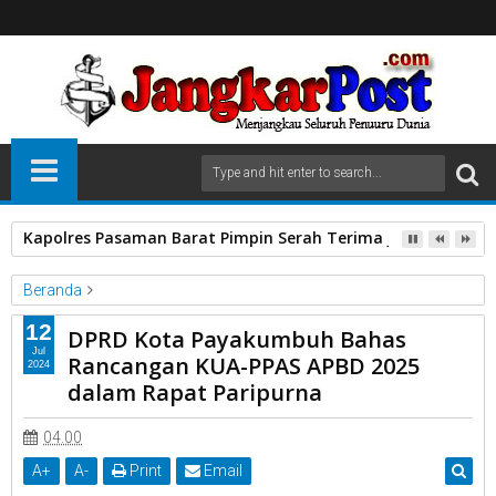
Kapolres Pasaman Barat Pimpin Serah Terima Jabatan PJU P
Beranda
DPRD Kota Payakumbuh Bahas Rancangan KUA-PPAS APBD
12
DPRD Kota Payakumbuh Bahas
2025 dalam Rapat Paripurna
Jul
Rancangan KUA-PPAS APBD 2025
2024
dalam Rapat Paripurna
DPRD Kota Payakumbuh Bahas Rancangan KUA-PPAS APBD
2025 dalam Rapat Paripurna
04.00
A
+
A
-
Print
Email