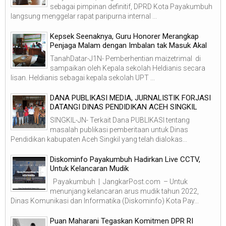
sebagai pimpinan definitif, DPRD Kota Payakumbuh
langsung menggelar rapat paripurna internal ...
Kepsek Seenaknya, Guru Honorer Merangkap
Penjaga Malam dengan Imbalan tak Masuk Akal
TanahDatar-J1N- Pemberhentian maizetrimal di
sampaikan oleh Kepala sekolah Heldianis secara
lisan. Heldianis sebagai kepala sekolah UPT ...
DANA PUBLIKASI MEDIA, JURNALISTIK FORJASI
DATANGI DINAS PENDIDIKAN ACEH SINGKIL
SINGKIL-JN- Terkait Dana PUBLIKASI tentang
masalah publikasi pemberitaan untuk Dinas
Pendidikan kabupaten Aceh Singkil yang telah dialokas...
Diskominfo Payakumbuh Hadirkan Live CCTV,
Untuk Kelancaran Mudik
Payakumbuh | JangkarPost.com – Untuk
menunjang kelancaran arus mudik tahun 2022,
Dinas Komunikasi dan Informatika (Diskominfo) Kota Pay...
Puan Maharani Tegaskan Komitmen DPR RI