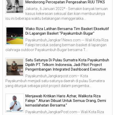
Mendorong Percepatan Pengesahan RUU TPKS
Jakarta , 6 Januari 2022* - Semakin banyak temuan
kasus kekerasan seksual dan kian memburuknya
isu ini beberapa waktu belakangan menggerakka...
Wako Riza Latihan Bersama Tim Basket Eksekutif
Di Lapangan Basket "Payakumbuh Bugar"
Payakumbuh,Jangkar1News.com --- Wali Kota Riza
Falepi terciduk sedang bermain basket di lapangan
olahraga outdoor Payakumbuh Bugar bersama T...
Satu Satunya Di Pulau Sumatra Kota Payakumbuh
Dipilih PT. Telkom Indonesia, Jadi Pilot Project
Pengembangan Integrated Dashboard Executive
Payakumbuh,Jangkarpost.com— Kota
Payakumbuh menjadi satu-satunya daerah di pulau Sumatera
yang ditunjuk sebagai pilot project dalam pengemba...
Menjawab Kritikan Haris Azhar, Walikota Riza
Falepi “ Aturan Dibuat Untuk Semua Orang, Demi
kemaslahatan Bersama.”
Payakumbuh,JangkarPost.com--- Wali Kota Riza