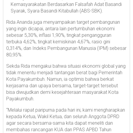
Kemasyarakatan Berdasarkan Falsafah Adat Basandi
Syarak, Syara Basandi Kitabullah (ABS-SBK).
Rida Ananda juga menyampaikan target pembangunan
yang ingin dicapai, antara lain pertumbuhan ekonomi
sebesar 5,30%, inflasi 1,90%, tingkat pengangguran
terbuka 4,62%, tingkat kemiskinan 4,67%, rasio gini
0,314%, dan Indeks Pembangunan Manusia (IPM) sebesar
80,95%.
Sekda Rida mengakui bahwa situasi ekonomi global yang
tidak menentu menjadi tantangan berat bagi Pemerintah
Kota Payakumbuh. Namun, ia optimis bahwa berkat
kerjasama dan upaya bersama, target-target tersebut
bisa diwujudkan demi kesejahteraan masyarakat Kota
Payakumbuh.
“Melalui rapat paripurna pada hari ini, kami mengharapkan
kepada Ketua, Wakil Ketua, dan seluruh Anggota DPRD
agar secara bersama-sama kita dapat meneliti dan
membahas rancangan KUA dan PPAS APBD Tahun