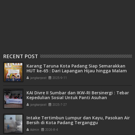
RECENT POST
Karang Taruna Kota Padang Siap Semarakkan
HUT ke-65 : Dari Lapangan Hijau hingga Malam
Kebersamaan
jangkarpost
2025-9-11
KAI Divre II Sumbar dan IKW-RI Bersinergi : Tebar
Kepedulian Sosial Untuk Panti Asuhan
jangkarpost
2025-7-27
Intake Tertimbun Lumpur dan Kayu, Pasokan Air
Bersih di Kota Padang Terganggu
Admin
2026-8-4