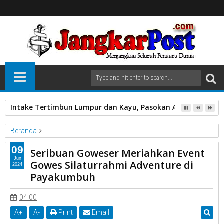
Intake Tertimbun Lumpur dan Kayu, Pasokan Air Bersih di 
Beranda
Seribuan Goweser Meriahkan Event Gowes Silaturrahmi
09
Seribuan Goweser Meriahkan Event
Adventure di Payakumbuh
Jun
Gowes Silaturrahmi Adventure di
2024
Payakumbuh
Seribuan Goweser Meriahkan Event Gowes Silaturrahmi
Adventure di Payakumbuh
04.00
A
+
A
-
Print
Email