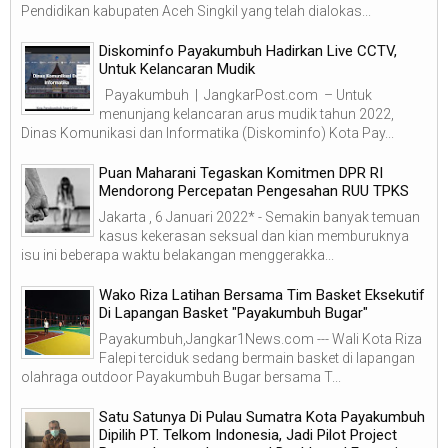
Pendidikan kabupaten Aceh Singkil yang telah dialokas...
Diskominfo Payakumbuh Hadirkan Live CCTV,
Untuk Kelancaran Mudik
Payakumbuh | JangkarPost.com – Untuk
menunjang kelancaran arus mudik tahun 2022,
Dinas Komunikasi dan Informatika (Diskominfo) Kota Pay...
Puan Maharani Tegaskan Komitmen DPR RI
Mendorong Percepatan Pengesahan RUU TPKS
Jakarta , 6 Januari 2022* - Semakin banyak temuan
kasus kekerasan seksual dan kian memburuknya
isu ini beberapa waktu belakangan menggerakka...
Wako Riza Latihan Bersama Tim Basket Eksekutif
Di Lapangan Basket "Payakumbuh Bugar"
Payakumbuh,Jangkar1News.com --- Wali Kota Riza
Falepi terciduk sedang bermain basket di lapangan
olahraga outdoor Payakumbuh Bugar bersama T...
Satu Satunya Di Pulau Sumatra Kota Payakumbuh
Dipilih PT. Telkom Indonesia, Jadi Pilot Project