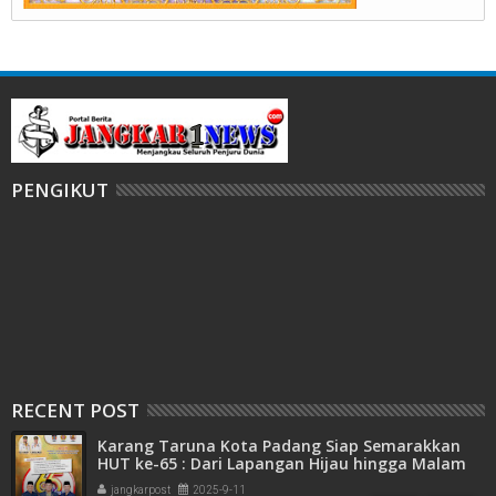
PENGIKUT
RECENT POST
Karang Taruna Kota Padang Siap Semarakkan
HUT ke-65 : Dari Lapangan Hijau hingga Malam
Kebersamaan
jangkarpost
2025-9-11