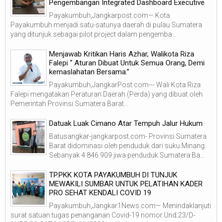
Pengembangan Integrated Dashboard Executive
Payakumbuh,Jangkarpost.com— Kota
Payakumbuh menjadi satu-satunya daerah di pulau Sumatera
yang ditunjuk sebagai pilot project dalam pengemba...
Menjawab Kritikan Haris Azhar, Walikota Riza
Falepi “ Aturan Dibuat Untuk Semua Orang, Demi
kemaslahatan Bersama.”
Payakumbuh,JangkarPost.com--- Wali Kota Riza
Falepi mengatakan Peraturan Daerah (Perda) yang dibuat oleh
Pemerintah Provinsi Sumatera Barat...
Datuak Luak Cimano Atar Tempuh Jalur Hukum
Batusangkar-jangkarpost.com- Provinsi Sumatera
Barat didominasi oleh penduduk dari suku Minang.
Sebanyak 4.846.909 jiwa penduduk Sumatera Ba...
TP.PKK KOTA PAYAKUMBUH DI TUNJUK
MEWAKILI SUMBAR UNTUK PELATIHAN KADER
PRO SEHAT KENDALI COVID 19
Payakumbuh,Jangkar1News.com— Menindaklanjuti
surat satuan tugas penanganan Covid-19 nomor Und.23/D-