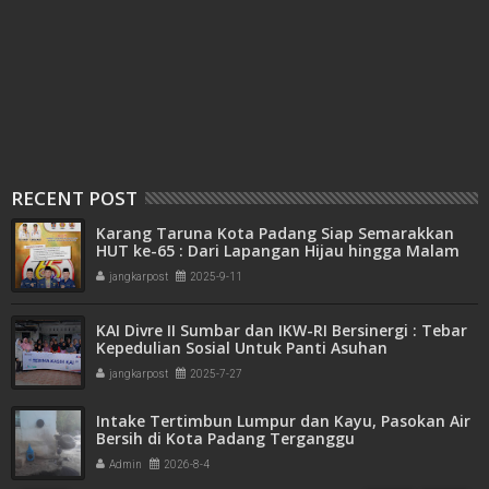
RECENT POST
Karang Taruna Kota Padang Siap Semarakkan
HUT ke-65 : Dari Lapangan Hijau hingga Malam
Kebersamaan
jangkarpost
2025-9-11
KAI Divre II Sumbar dan IKW-RI Bersinergi : Tebar
Kepedulian Sosial Untuk Panti Asuhan
jangkarpost
2025-7-27
Intake Tertimbun Lumpur dan Kayu, Pasokan Air
Bersih di Kota Padang Terganggu
Admin
2026-8-4