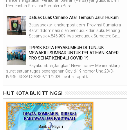
Falepi mengatakan Peraturan Daerah (Perda) yang dibuat oleh
Pemerintah Provinsi Sumatera Barat...
Datuak Luak Cimano Atar Tempuh Jalur Hukum
Batusangkar-jangkarpost.com- Provinsi Sumatera
Barat didominasi oleh penduduk dari suku Minang.
Sebanyak 4.846.909 jiwa penduduk Sumatera Ba...
TP.PKK KOTA PAYAKUMBUH DI TUNJUK
MEWAKILI SUMBAR UNTUK PELATIHAN KADER
PRO SEHAT KENDALI COVID 19
Payakumbuh,Jangkar1News.com— Menindaklanjuti
surat satuan tugas penanganan Covid-19 nomor Und.23/D-
IV/RR.03-SATGASPP/11/2020 perihal rapat k...
HUT KOTA BUKITTINGGI