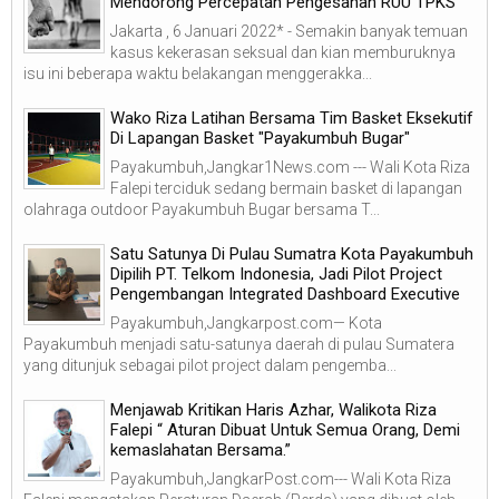
Mendorong Percepatan Pengesahan RUU TPKS
Jakarta , 6 Januari 2022* - Semakin banyak temuan
kasus kekerasan seksual dan kian memburuknya
isu ini beberapa waktu belakangan menggerakka...
Wako Riza Latihan Bersama Tim Basket Eksekutif
Di Lapangan Basket "Payakumbuh Bugar"
Payakumbuh,Jangkar1News.com --- Wali Kota Riza
Falepi terciduk sedang bermain basket di lapangan
olahraga outdoor Payakumbuh Bugar bersama T...
Satu Satunya Di Pulau Sumatra Kota Payakumbuh
Dipilih PT. Telkom Indonesia, Jadi Pilot Project
Pengembangan Integrated Dashboard Executive
Payakumbuh,Jangkarpost.com— Kota
Payakumbuh menjadi satu-satunya daerah di pulau Sumatera
yang ditunjuk sebagai pilot project dalam pengemba...
Menjawab Kritikan Haris Azhar, Walikota Riza
Falepi “ Aturan Dibuat Untuk Semua Orang, Demi
kemaslahatan Bersama.”
Payakumbuh,JangkarPost.com--- Wali Kota Riza