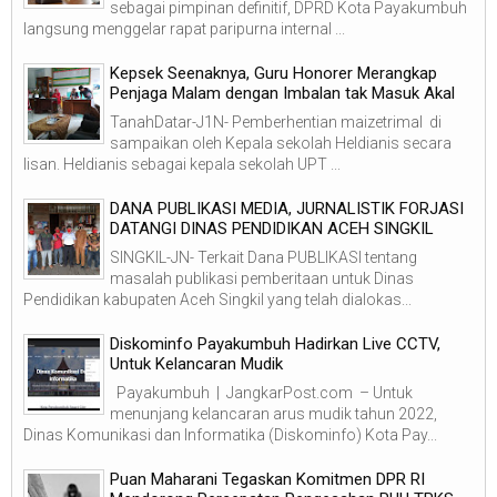
sebagai pimpinan definitif, DPRD Kota Payakumbuh
langsung menggelar rapat paripurna internal ...
Kepsek Seenaknya, Guru Honorer Merangkap
Penjaga Malam dengan Imbalan tak Masuk Akal
TanahDatar-J1N- Pemberhentian maizetrimal di
sampaikan oleh Kepala sekolah Heldianis secara
lisan. Heldianis sebagai kepala sekolah UPT ...
DANA PUBLIKASI MEDIA, JURNALISTIK FORJASI
DATANGI DINAS PENDIDIKAN ACEH SINGKIL
SINGKIL-JN- Terkait Dana PUBLIKASI tentang
masalah publikasi pemberitaan untuk Dinas
Pendidikan kabupaten Aceh Singkil yang telah dialokas...
Diskominfo Payakumbuh Hadirkan Live CCTV,
Untuk Kelancaran Mudik
Payakumbuh | JangkarPost.com – Untuk
menunjang kelancaran arus mudik tahun 2022,
Dinas Komunikasi dan Informatika (Diskominfo) Kota Pay...
Puan Maharani Tegaskan Komitmen DPR RI