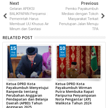
Next
Previous
Gelaran APEKSI
Pemko Payakumbuh
BALIKPAPAN Perpamsi :
Mediasi dengan Tokoh
Pemerintah Harus
Masyarakat Terkait
Membuat UU Khusus Air
Penutupan Jalan Menuju
Minum dan Sanitasi
TPA
RELATED POST
15
10
Aug
Mar
2025
2025
a
Ketua DPRD Kota
Ketua DPRD Kota
K
Payakumbuh Menyetujui
Payakumbuh Wirman
P
an
Ranperda tentang
Putra Membuka Rapat
D
Perubahan Anggaran
Paripurna Penyampaian
Pendapatan dan Belanja
Nota Pengantar LKPJ
Daerah (APBD) Tahun
Walikota Tahun 2024
Anggaran 2025