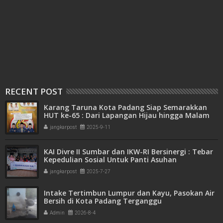
RECENT POST
Karang Taruna Kota Padang Siap Semarakkan
HUT ke-65 : Dari Lapangan Hijau hingga Malam
Kebersamaan
jangkarpost
2025-9-11
KAI Divre II Sumbar dan IKW-RI Bersinergi : Tebar
Kepedulian Sosial Untuk Panti Asuhan
jangkarpost
2025-7-27
Intake Tertimbun Lumpur dan Kayu, Pasokan Air
Bersih di Kota Padang Terganggu
Admin
2026-8-4