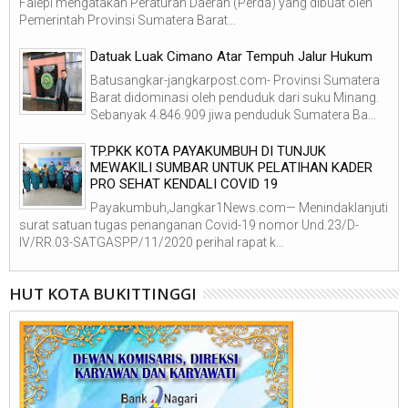
Falepi mengatakan Peraturan Daerah (Perda) yang dibuat oleh
Pemerintah Provinsi Sumatera Barat...
Datuak Luak Cimano Atar Tempuh Jalur Hukum
Batusangkar-jangkarpost.com- Provinsi Sumatera
Barat didominasi oleh penduduk dari suku Minang.
Sebanyak 4.846.909 jiwa penduduk Sumatera Ba...
TP.PKK KOTA PAYAKUMBUH DI TUNJUK
MEWAKILI SUMBAR UNTUK PELATIHAN KADER
PRO SEHAT KENDALI COVID 19
Payakumbuh,Jangkar1News.com— Menindaklanjuti
surat satuan tugas penanganan Covid-19 nomor Und.23/D-
IV/RR.03-SATGASPP/11/2020 perihal rapat k...
HUT KOTA BUKITTINGGI