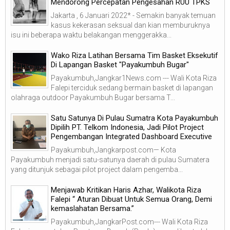
Mendorong Percepatan Pengesahan RUU TPKS
Jakarta , 6 Januari 2022* - Semakin banyak temuan
kasus kekerasan seksual dan kian memburuknya
isu ini beberapa waktu belakangan menggerakka...
Wako Riza Latihan Bersama Tim Basket Eksekutif
Di Lapangan Basket "Payakumbuh Bugar"
Payakumbuh,Jangkar1News.com --- Wali Kota Riza
Falepi terciduk sedang bermain basket di lapangan
olahraga outdoor Payakumbuh Bugar bersama T...
Satu Satunya Di Pulau Sumatra Kota Payakumbuh
Dipilih PT. Telkom Indonesia, Jadi Pilot Project
Pengembangan Integrated Dashboard Executive
Payakumbuh,Jangkarpost.com— Kota
Payakumbuh menjadi satu-satunya daerah di pulau Sumatera
yang ditunjuk sebagai pilot project dalam pengemba...
Menjawab Kritikan Haris Azhar, Walikota Riza
Falepi “ Aturan Dibuat Untuk Semua Orang, Demi
kemaslahatan Bersama.”
Payakumbuh,JangkarPost.com--- Wali Kota Riza