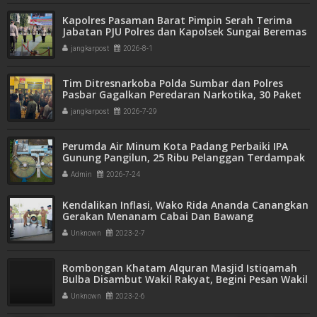
Kapolres Pasaman Barat Pimpin Serah Terima
Jabatan PJU Polres dan Kapolsek Sungai Beremas
jangkarpost
2026-8-1
Tim Ditresnarkoba Polda Sumbar dan Polres
Pasbar Gagalkan Peredaran Narkotika, 30 Paket
Ganja Kering Siap Edar Disita
jangkarpost
2026-7-29
Perumda Air Minum Kota Padang Perbaiki IPA
Gunung Pangilun, 25 Ribu Pelanggan Terdampak
Penyesuaian
Admin
2026-7-24
Kendalikan Inflasi, Wako Rida Ananda Canangkan
Gerakan Menanam Cabai Dan Bawang
Unknown
2023-2-7
Rombongan Khatam Alquran Masjid Istiqamah
Bulba Disambut Wakil Rakyat, Begini Pesan Wakil
Ketua DPRD Wulan Denura
Unknown
2023-2-6