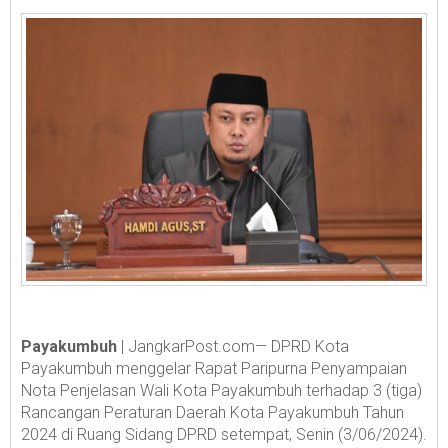
Payakumbuh
| JangkarPost.com— DPRD Kota
Payakumbuh menggelar Rapat Paripurna Penyampaian
Nota Penjelasan Wali Kota Payakumbuh terhadap 3 (tiga)
Rancangan Peraturan Daerah Kota Payakumbuh Tahun
2024 di Ruang Sidang DPRD setempat, Senin (3/06/2024).