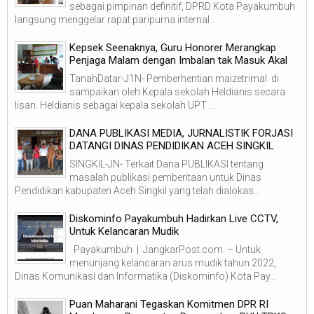
sebagai pimpinan definitif, DPRD Kota Payakumbuh
langsung menggelar rapat paripurna internal ...
Kepsek Seenaknya, Guru Honorer Merangkap
Penjaga Malam dengan Imbalan tak Masuk Akal
TanahDatar-J1N- Pemberhentian maizetrimal di
sampaikan oleh Kepala sekolah Heldianis secara
lisan. Heldianis sebagai kepala sekolah UPT ...
DANA PUBLIKASI MEDIA, JURNALISTIK FORJASI
DATANGI DINAS PENDIDIKAN ACEH SINGKIL
SINGKIL-JN- Terkait Dana PUBLIKASI tentang
masalah publikasi pemberitaan untuk Dinas
Pendidikan kabupaten Aceh Singkil yang telah dialokas...
Diskominfo Payakumbuh Hadirkan Live CCTV,
Untuk Kelancaran Mudik
Payakumbuh | JangkarPost.com – Untuk
menunjang kelancaran arus mudik tahun 2022,
Dinas Komunikasi dan Informatika (Diskominfo) Kota Pay...
Puan Maharani Tegaskan Komitmen DPR RI