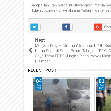
Sampai lanjutan berita ini ditayangkan, media 
Hidayat, Kontraktor Pelaksana Yulfan Hidayat serta
Sha
Next
Menyoal Proyek "Siluman" 5,5 miliar DPRD Su
Ketua Supardi Sebut Belum Tahu, Udli PPK : 
Saya Tanya PPTK Mungkin Plang Proyek Masi
Disimpan
RECENT POST
04
01
Aug
Aug
2026
2026