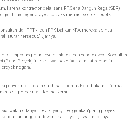
cium, karena kontraktor pelaksana PT.Sena Bangun Rega (SBR)
ngan tujuan agar proyek itu tidak menjadi sorotan publik,
g Konsultan dan PPTK, dan PPK bahkan KPA, mereka semua
k aturan tersebut," ujarnya.
embali dipasang, mustinya pihak rekanan yang diawasi Konsultan
Plang Proyek) itu dari awal pekerjaan dimulai, sebab itu
 proyek negara.
asi proyek merupakan salah satu bentuk Keterbukaan Informasi
an oleh pemerintah, terang Romi.
rvisi waktu ditanyai media, yang mengatakan"plang proyek
 kendaraan anggota dewan", hal ini yang awal timbulnya