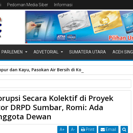
i
Pedoman Media Siber
Informasi
PARLEMEN
ADVETORIAL
SUMATERA UTARA
ACEH SING
pur dan Kayu, Pasokan Air Bersih di Kota Padang Terganggu
rupsi Secara Kolektif di Proyek
oyek Taman dan Parkir Kantor DRPD Sumbar, Romi: Ada Keterlibatan
tor DRPD Sumbar, Romi: Ada
Anggota Dewan
A
+
A
-
Print
Email