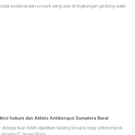
if pada pelaksanaan proyek yang ada di lingkungan gedung wakil
isi hukum dan Aktivis Antikorupsi Sumatera Barat
diduga kuat telah dijadikan ladang korupsi bagi sekelompok
tersebut," tegas Romi.