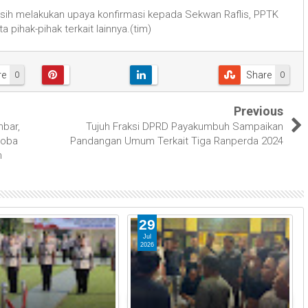
masih melakukan upaya konfirmasi kepada Sekwan Raflis, PPTK
 pihak-pihak terkait lainnya.(tim)
re
Share
0
0
Previous
mbar,
Tujuh Fraksi DPRD Payakumbuh Sampaikan
Coba
Pandangan Umum Terkait Tiga Ranperda 2024
h
29
Jul
2026