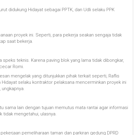
 turut didukung Hidayat sebagai PPTK, dan Udli selaku PPK
naan proyek ini. Seperti, para pekerja seakan sengaja tidak
kap saat bekerja.
 speks teknis. Karena paving blok yang lama tidak dibongkar,
 cecar Romi.
san mengelak yang ditunjukkan pihak terkait seperti, Raflis
an Hidayat selaku kontraktor pelaksana mencerminkan proyek ini
, ungkapnya.
u sama lain dengan tujuan memutus mata rantai agar informasi
k tidak mengetahui, ulasnya.
uk pekerjaan pemeliharaan taman dan parkiran gedung DPRD