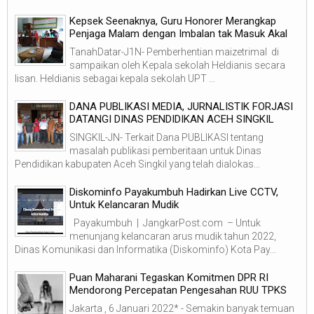
Kepsek Seenaknya, Guru Honorer Merangkap
Penjaga Malam dengan Imbalan tak Masuk Akal
TanahDatar-J1N- Pemberhentian maizetrimal di
sampaikan oleh Kepala sekolah Heldianis secara
lisan. Heldianis sebagai kepala sekolah UPT ...
DANA PUBLIKASI MEDIA, JURNALISTIK FORJASI
DATANGI DINAS PENDIDIKAN ACEH SINGKIL
SINGKIL-JN- Terkait Dana PUBLIKASI tentang
masalah publikasi pemberitaan untuk Dinas
Pendidikan kabupaten Aceh Singkil yang telah dialokas...
Diskominfo Payakumbuh Hadirkan Live CCTV,
Untuk Kelancaran Mudik
Payakumbuh | JangkarPost.com – Untuk
menunjang kelancaran arus mudik tahun 2022,
Dinas Komunikasi dan Informatika (Diskominfo) Kota Pay...
Puan Maharani Tegaskan Komitmen DPR RI
Mendorong Percepatan Pengesahan RUU TPKS
Jakarta , 6 Januari 2022* - Semakin banyak temuan