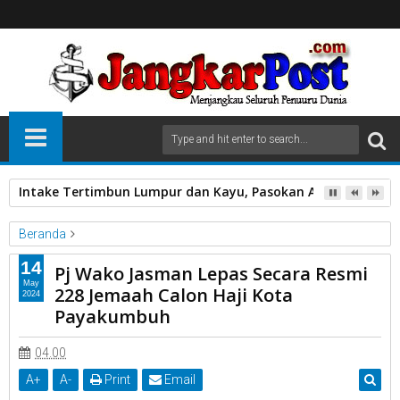
Intake Tertimbun Lumpur dan Kayu, Pasokan Air Bersih di 
Beranda
Pj Wako Jasman Lepas Secara Resmi 228 Jemaah Calon Haji
14
Pj Wako Jasman Lepas Secara Resmi
Kota Payakumbuh
May
228 Jemaah Calon Haji Kota
2024
Payakumbuh
Pj Wako Jasman Lepas Secara Resmi 228 Jemaah Calon Haji
Kota Payakumbuh
04.00
A
+
A
-
Print
Email