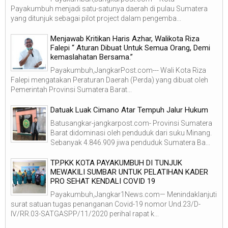
Payakumbuh menjadi satu-satunya daerah di pulau Sumatera
yang ditunjuk sebagai pilot project dalam pengemba...
Menjawab Kritikan Haris Azhar, Walikota Riza
Falepi “ Aturan Dibuat Untuk Semua Orang, Demi
kemaslahatan Bersama.”
Payakumbuh,JangkarPost.com--- Wali Kota Riza
Falepi mengatakan Peraturan Daerah (Perda) yang dibuat oleh
Pemerintah Provinsi Sumatera Barat...
Datuak Luak Cimano Atar Tempuh Jalur Hukum
Batusangkar-jangkarpost.com- Provinsi Sumatera
Barat didominasi oleh penduduk dari suku Minang.
Sebanyak 4.846.909 jiwa penduduk Sumatera Ba...
TP.PKK KOTA PAYAKUMBUH DI TUNJUK
MEWAKILI SUMBAR UNTUK PELATIHAN KADER
PRO SEHAT KENDALI COVID 19
Payakumbuh,Jangkar1News.com— Menindaklanjuti
surat satuan tugas penanganan Covid-19 nomor Und.23/D-
IV/RR.03-SATGASPP/11/2020 perihal rapat k...