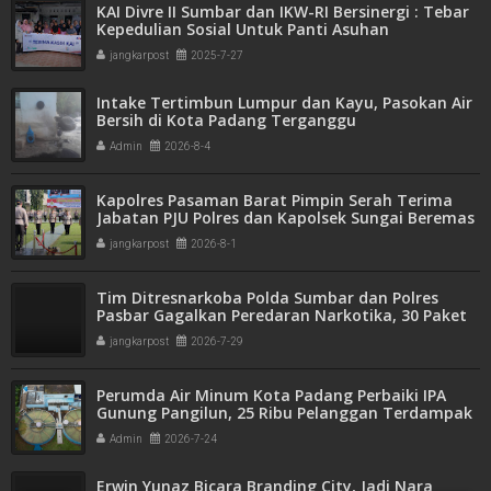
KAI Divre II Sumbar dan IKW-RI Bersinergi : Tebar
Kepedulian Sosial Untuk Panti Asuhan
jangkarpost
2025-7-27
Intake Tertimbun Lumpur dan Kayu, Pasokan Air
Bersih di Kota Padang Terganggu
Admin
2026-8-4
Kapolres Pasaman Barat Pimpin Serah Terima
Jabatan PJU Polres dan Kapolsek Sungai Beremas
jangkarpost
2026-8-1
Tim Ditresnarkoba Polda Sumbar dan Polres
Pasbar Gagalkan Peredaran Narkotika, 30 Paket
Ganja Kering Siap Edar Disita
jangkarpost
2026-7-29
Perumda Air Minum Kota Padang Perbaiki IPA
Gunung Pangilun, 25 Ribu Pelanggan Terdampak
Penyesuaian
Admin
2026-7-24
Erwin Yunaz Bicara Branding City, Jadi Nara