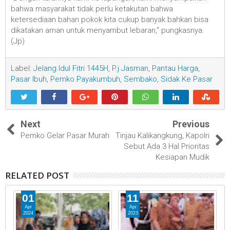
bahwa masyarakat tidak perlu ketakutan bahwa
ketersediaan bahan pokok kita cukup banyak bahkan bisa
dikatakan aman untuk menyambut lebaran," pungkasnya.
(Jp)
Label:
Jelang Idul Fitri 1445H
,
P.j Jasman
,
Pantau Harga
,
Pasar Ibuh
,
Pemko Payakumbuh
,
Sembako
,
Sidak Ke Pasar
Next
Previous
Pemko Gelar Pasar Murah
Tinjau Kalikangkung, Kapolri
Sebut Ada 3 Hal Prioritas
Kesiapan Mudik
RELATED POST
01
11
Apr
Apr
2024
2023