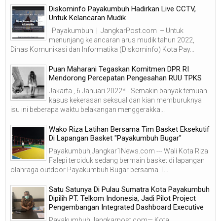
Diskominfo Payakumbuh Hadirkan Live CCTV,
Untuk Kelancaran Mudik
Payakumbuh | JangkarPost.com – Untuk
menunjang kelancaran arus mudik tahun 2022,
Dinas Komunikasi dan Informatika (Diskominfo) Kota Pay...
Puan Maharani Tegaskan Komitmen DPR RI
Mendorong Percepatan Pengesahan RUU TPKS
Jakarta , 6 Januari 2022* - Semakin banyak temuan
kasus kekerasan seksual dan kian memburuknya
isu ini beberapa waktu belakangan menggerakka...
Wako Riza Latihan Bersama Tim Basket Eksekutif
Di Lapangan Basket "Payakumbuh Bugar"
Payakumbuh,Jangkar1News.com --- Wali Kota Riza
Falepi terciduk sedang bermain basket di lapangan
olahraga outdoor Payakumbuh Bugar bersama T...
Satu Satunya Di Pulau Sumatra Kota Payakumbuh
Dipilih PT. Telkom Indonesia, Jadi Pilot Project
Pengembangan Integrated Dashboard Executive
Payakumbuh,Jangkarpost.com— Kota