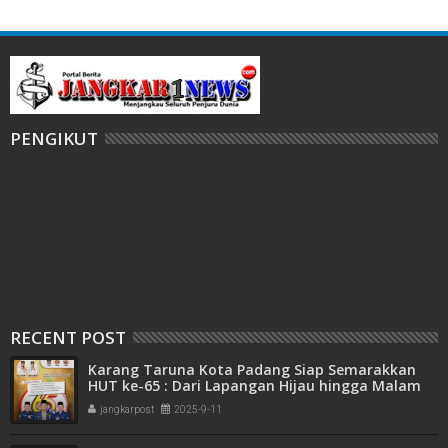
PENGIKUT
RECENT POST
Karang Taruna Kota Padang Siap Semarakkan
HUT ke-65 : Dari Lapangan Hijau hingga Malam
Kebersamaan
jangkarpost
2025-9-11