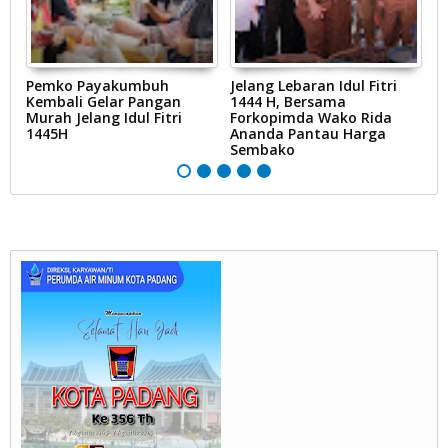
Pemko Payakumbuh
Jelang Lebaran Idul Fitri
P
Kembali Gelar Pangan
1444 H, Bersama
P
Murah Jelang Idul Fitri
Forkopimda Wako Rida
K
1445H
Ananda Pantau Harga
P
Sembako