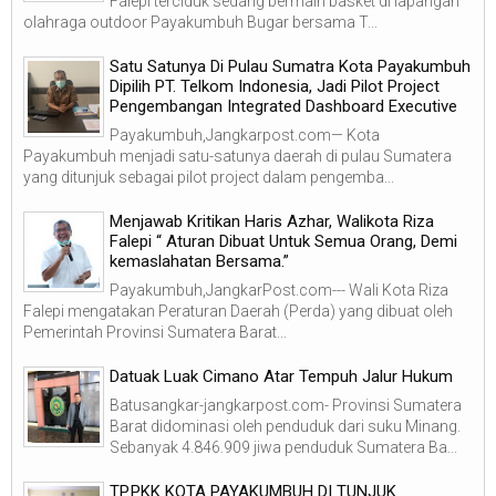
Falepi terciduk sedang bermain basket di lapangan
olahraga outdoor Payakumbuh Bugar bersama T...
Satu Satunya Di Pulau Sumatra Kota Payakumbuh
Dipilih PT. Telkom Indonesia, Jadi Pilot Project
Pengembangan Integrated Dashboard Executive
Payakumbuh,Jangkarpost.com— Kota
Payakumbuh menjadi satu-satunya daerah di pulau Sumatera
yang ditunjuk sebagai pilot project dalam pengemba...
Menjawab Kritikan Haris Azhar, Walikota Riza
Falepi “ Aturan Dibuat Untuk Semua Orang, Demi
kemaslahatan Bersama.”
Payakumbuh,JangkarPost.com--- Wali Kota Riza
Falepi mengatakan Peraturan Daerah (Perda) yang dibuat oleh
Pemerintah Provinsi Sumatera Barat...
Datuak Luak Cimano Atar Tempuh Jalur Hukum
Batusangkar-jangkarpost.com- Provinsi Sumatera
Barat didominasi oleh penduduk dari suku Minang.
Sebanyak 4.846.909 jiwa penduduk Sumatera Ba...
TP.PKK KOTA PAYAKUMBUH DI TUNJUK