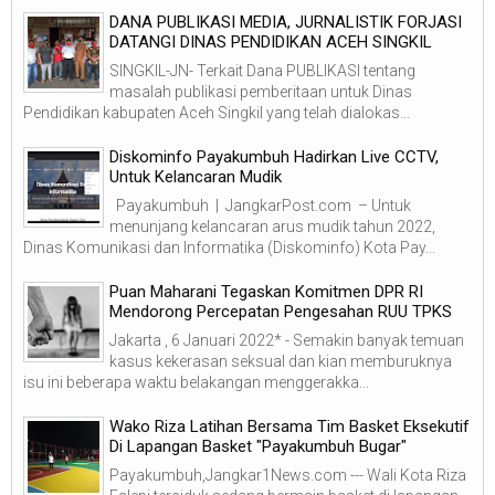
DANA PUBLIKASI MEDIA, JURNALISTIK FORJASI
DATANGI DINAS PENDIDIKAN ACEH SINGKIL
SINGKIL-JN- Terkait Dana PUBLIKASI tentang
masalah publikasi pemberitaan untuk Dinas
Pendidikan kabupaten Aceh Singkil yang telah dialokas...
Diskominfo Payakumbuh Hadirkan Live CCTV,
Untuk Kelancaran Mudik
Payakumbuh | JangkarPost.com – Untuk
menunjang kelancaran arus mudik tahun 2022,
Dinas Komunikasi dan Informatika (Diskominfo) Kota Pay...
Puan Maharani Tegaskan Komitmen DPR RI
Mendorong Percepatan Pengesahan RUU TPKS
Jakarta , 6 Januari 2022* - Semakin banyak temuan
kasus kekerasan seksual dan kian memburuknya
isu ini beberapa waktu belakangan menggerakka...
Wako Riza Latihan Bersama Tim Basket Eksekutif
Di Lapangan Basket "Payakumbuh Bugar"
Payakumbuh,Jangkar1News.com --- Wali Kota Riza