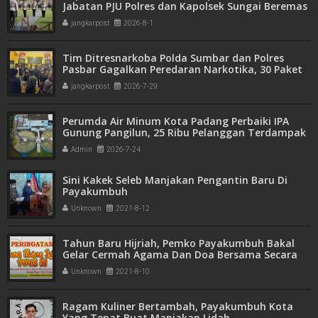
Jabatan PJU Polres dan Kapolsek Sungai Beremas
jangkarpost
2026-8-1
Tim Ditresnarkoba Polda Sumbar dan Polres
Pasbar Gagalkan Peredaran Narkotika, 30 Paket
Ganja Kering Siap Edar Disita
jangkarpost
2026-7-29
Perumda Air Minum Kota Padang Perbaiki IPA
Gunung Pangilun, 25 Ribu Pelanggan Terdampak
Penyesuaian
Admin
2026-7-24
Sini Kakek Seleb Manjakan Pengantin Baru Di
Payakumbuh
Unknown
2021-8-12
Tahun Baru Hijriah, Pemko Payakumbuh Bakal
Gelar Cermah Agama Dan Doa Bersama Secara
Daring
Unknown
2021-8-10
Ragam Kuliner Bertambah, Payakumbuh Kota
Yang Tepat Buat Manjakan Lidah