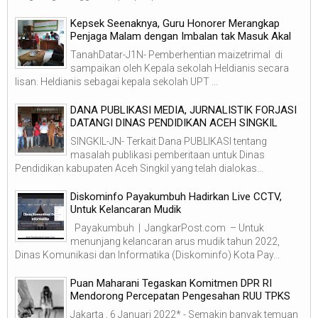
Kepsek Seenaknya, Guru Honorer Merangkap
Penjaga Malam dengan Imbalan tak Masuk Akal
TanahDatar-J1N- Pemberhentian maizetrimal di
sampaikan oleh Kepala sekolah Heldianis secara
lisan. Heldianis sebagai kepala sekolah UPT ...
DANA PUBLIKASI MEDIA, JURNALISTIK FORJASI
DATANGI DINAS PENDIDIKAN ACEH SINGKIL
SINGKIL-JN- Terkait Dana PUBLIKASI tentang
masalah publikasi pemberitaan untuk Dinas
Pendidikan kabupaten Aceh Singkil yang telah dialokas...
Diskominfo Payakumbuh Hadirkan Live CCTV,
Untuk Kelancaran Mudik
Payakumbuh | JangkarPost.com – Untuk
menunjang kelancaran arus mudik tahun 2022,
Dinas Komunikasi dan Informatika (Diskominfo) Kota Pay...
Puan Maharani Tegaskan Komitmen DPR RI
Mendorong Percepatan Pengesahan RUU TPKS
Jakarta , 6 Januari 2022* - Semakin banyak temuan