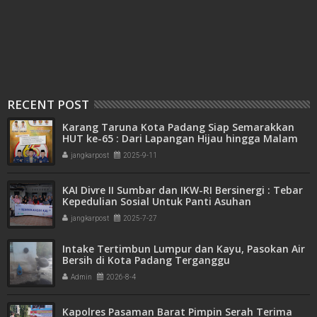
RECENT POST
Karang Taruna Kota Padang Siap Semarakkan
HUT ke-65 : Dari Lapangan Hijau hingga Malam
Kebersamaan
jangkarpost
2025-9-11
KAI Divre II Sumbar dan IKW-RI Bersinergi : Tebar
Kepedulian Sosial Untuk Panti Asuhan
jangkarpost
2025-7-27
Intake Tertimbun Lumpur dan Kayu, Pasokan Air
Bersih di Kota Padang Terganggu
Admin
2026-8-4
Kapolres Pasaman Barat Pimpin Serah Terima