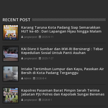
RECENT POST
Karang Taruna Kota Padang Siap Semarakkan
HUT ke-65 : Dari Lapangan Hijau hingga Malam
Kebersamaan
jangkarpost
2025-9-11
KAI Divre II Sumbar dan IKW-RI Bersinergi : Tebar
Kepedulian Sosial Untuk Panti Asuhan
jangkarpost
2025-7-27
Intake Tertimbun Lumpur dan Kayu, Pasokan Air
Bersih di Kota Padang Terganggu
Admin
2026-8-4
Kapolres Pasaman Barat Pimpin Serah Terima
Jabatan PJU Polres dan Kapolsek Sungai Beremas
jangkarpost
2026-8-1