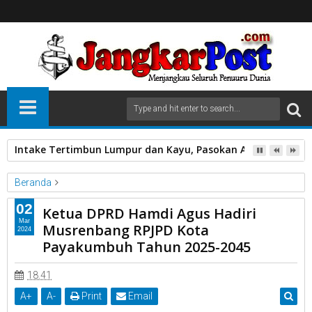
Intake Tertimbun Lumpur dan Kayu, Pasokan Air Bersih di 
Beranda
Ketua DPRD Hamdi Agus Hadiri Musrenbang RPJPD Kota
02
Ketua DPRD Hamdi Agus Hadiri
Payakumbuh Tahun 2025-2045
Mar
Musrenbang RPJPD Kota
2024
Payakumbuh Tahun 2025-2045
Ketua DPRD Hamdi Agus Hadiri Musrenbang RPJPD Kota
Payakumbuh Tahun 2025-2045
18.41
A
+
A
-
Print
Email