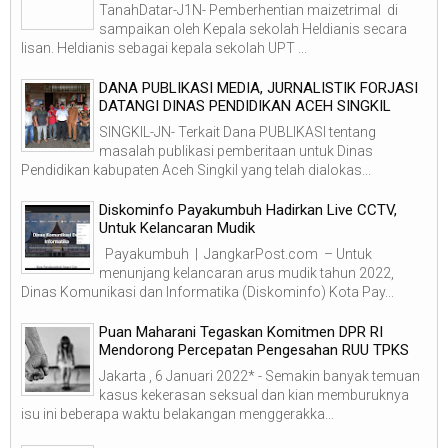
TanahDatar-J1N- Pemberhentian maizetrimal di
sampaikan oleh Kepala sekolah Heldianis secara
lisan. Heldianis sebagai kepala sekolah UPT ...
DANA PUBLIKASI MEDIA, JURNALISTIK FORJASI
DATANGI DINAS PENDIDIKAN ACEH SINGKIL
SINGKIL-JN- Terkait Dana PUBLIKASI tentang
masalah publikasi pemberitaan untuk Dinas
Pendidikan kabupaten Aceh Singkil yang telah dialokas...
Diskominfo Payakumbuh Hadirkan Live CCTV,
Untuk Kelancaran Mudik
Payakumbuh | JangkarPost.com – Untuk
menunjang kelancaran arus mudik tahun 2022,
Dinas Komunikasi dan Informatika (Diskominfo) Kota Pay...
Puan Maharani Tegaskan Komitmen DPR RI
Mendorong Percepatan Pengesahan RUU TPKS
Jakarta , 6 Januari 2022* - Semakin banyak temuan
kasus kekerasan seksual dan kian memburuknya
isu ini beberapa waktu belakangan menggerakka...