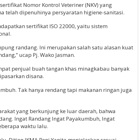
ertifikat Nomor Kontrol Veteriner (NKV) yang
a telah dipenuhinya persyaratan higiene-sanitasi.
dapatkan sertifikat ISO 22000, yaitu sistem
nal.
mpung randang. Ini merupakan salah satu alasan kuat
ndang,” ucap Pj. Wako Jasman.
tempat penjual buah tangan khas minagkabau banyak
pasarkan disana.
mbuh. Tak hanya rendang tapi makanan ringan juga
arakat yang berkunjung ke luar daerah, bahwa
ndang. Ingat Randang Ingat Payakumbuh, Ingat
berapa waktu lalu.
u, Ditjen IKMA Reni Yanita menjelaskan sesuai