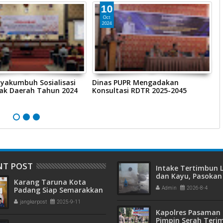
10
Oct
2024
yakumbuh Sosialisasi
Dinas PUPR Mengadakan
P
jak Daerah Tahun 2024
Konsultasi RDTR 2025-2045
M
P
K
NT POST
Intake Tertimbun
dan Kayu, Pasokan 
Karang Taruna Kota
Bersih di Kota Pad
Padang Siap Semarakkan
Admin
2026-8-4
Terganggu
HUT ke-65 : Dari
jangkarpost
2025-9-11
Lapangan Hijau hingga
Kapolres Pasaman 
Malam Kebersamaan
Pimpin Serah Teri