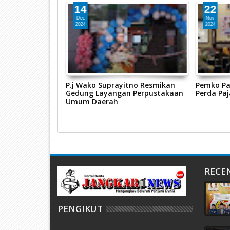
14
22
Dec
Nov
2024
2024
Sentra IKM
P.j Wako Suprayitno Resmikan
Pemko Pa
yakumbuh Kini
Gedung Layangan Perpustakaan
Perda Pa
gia
Umum Daerah
RECE
PENGIKUT