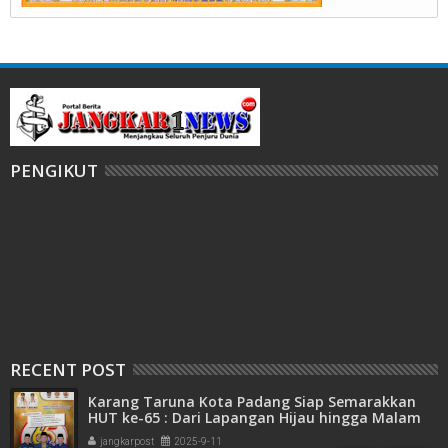
PENGIKUT
RECENT POST
Karang Taruna Kota Padang Siap Semarakkan
HUT ke-65 : Dari Lapangan Hijau hingga Malam
Kebersamaan
jangkarpost
2025-9-11