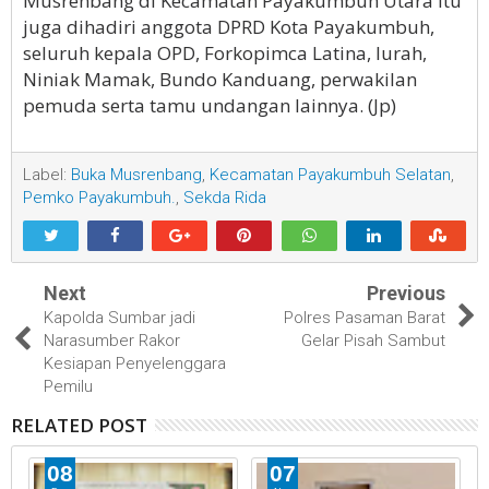
Musrenbang di Kecamatan Payakumbuh Utara itu
juga dihadiri anggota DPRD Kota Payakumbuh,
seluruh kepala OPD, Forkopimca Latina, lurah,
Niniak Mamak, Bundo Kanduang, perwakilan
pemuda serta tamu undangan lainnya. (Jp)
Label:
Buka Musrenbang
,
Kecamatan Payakumbuh Selatan
,
Pemko Payakumbuh.
,
Sekda Rida
Next
Previous
Kapolda Sumbar jadi
Polres Pasaman Barat
Narasumber Rakor
Gelar Pisah Sambut
Kesiapan Penyelenggara
Pemilu
RELATED POST
08
07