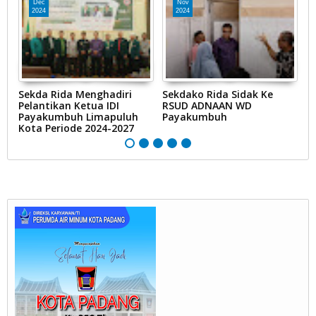
Dec
Nov
2024
2024
Sekda Rida Menghadiri
Sekdako Rida Sidak Ke
S
Pelantikan Ketua IDI
RSUD ADNAAN WD
B
Payakumbuh Limapuluh
Payakumbuh
K
Kota Periode 2024-2027
P