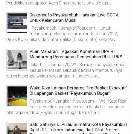
Pendidikan kabupaten Aceh Singkil yang telah dialokas...
Diskominfo Payakumbuh Hadirkan Live CCTV,
Untuk Kelancaran Mudik
Payakumbuh | JangkarPost.com – Untuk
menunjang kelancaran arus mudik tahun 2022,
Dinas Komunikasi dan Informatika (Diskominfo) Kota Pay...
Puan Maharani Tegaskan Komitmen DPR RI
Mendorong Percepatan Pengesahan RUU TPKS
Jakarta , 6 Januari 2022* - Semakin banyak temuan
kasus kekerasan seksual dan kian memburuknya
isu ini beberapa waktu belakangan menggerakka...
Wako Riza Latihan Bersama Tim Basket Eksekutif
Di Lapangan Basket "Payakumbuh Bugar"
Payakumbuh,Jangkar1News.com --- Wali Kota Riza
Falepi terciduk sedang bermain basket di lapangan
olahraga outdoor Payakumbuh Bugar bersama T...
Satu Satunya Di Pulau Sumatra Kota Payakumbuh
Dipilih PT. Telkom Indonesia, Jadi Pilot Project