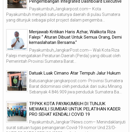
Pengembangan Integrated Dashboard Executive
Payakumbuh,Jangkarpost.com— Kota
Payakumbuh menjadi satu-satunya daerah di pulau Sumatera
yang ditunjuk sebagai pilot project dalam pengemba...
Menjawab Kritikan Haris Azhar, Walikota Riza
Falepi “ Aturan Dibuat Untuk Semua Orang, Demi
kemaslahatan Bersama.”
Payakumbuh,JangkarPost.com--- Wali Kota Riza
Falepi mengatakan Peraturan Daerah (Perda) yang dibuat oleh
Pemerintah Provinsi Sumatera Barat...
Datuak Luak Cimano Atar Tempuh Jalur Hukum
Batusangkar-jangkarpost.com- Provinsi Sumatera
Barat didominasi oleh penduduk dari suku Minang.
Sebanyak 4.846.909 jiwa penduduk Sumatera Ba...
TP.PKK KOTA PAYAKUMBUH DI TUNJUK
MEWAKILI SUMBAR UNTUK PELATIHAN KADER
PRO SEHAT KENDALI COVID 19
Payakumbuh,Jangkar1News.com— Menindaklanjuti
surat satuan tugas penanganan Covid-19 nomor Und.23/D-