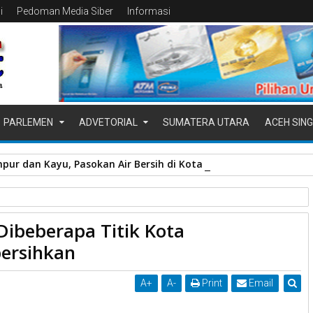
i
Pedoman Media Siber
Informasi
PARLEMEN
ADVETORIAL
SUMATERA UTARA
ACEH SING
pur dan Kayu, Pasokan Air Bersih di Kota Padang Terganggu
lahan Sampah
Sudah Diselesaikan
beberapa Titik Kota
mbuh Telah Dibersihkan
ersihkan
A
+
A
-
Print
Email