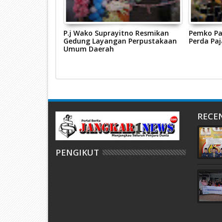
has Problem
P.j Wako Suprayitno Resmikan
Pemko Pa
 Payakumbuh
Gedung Layangan Perpustakaan
Perda Pa
Umum Daerah
RECE
PENGIKUT