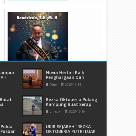
j Wako Suprayitno
Sekdako Bersama BAZNAS
engukuhkan Sebanyak 104 Guru
Berikan Bantuan Untuk Meri
enggerak Angkatan 8 dan 9 Di
Penderita Penyakit Koronis
ukuhkan
 Lumpur
Novia Hertini Raih
Air
Penghargaan Dari
ang
Presiden Jokowi
Admin
2020-12-14
Barat
Rezka Oktoberia Pulang
ma
Kampung Buat Serap
 dan
Aspirasi Warga
Unknown
2020-12-16
eremas
 Polda
UKIR SEJARAH “REZKA
 Pasbar
OKTOBERIA PUTRI LUAK