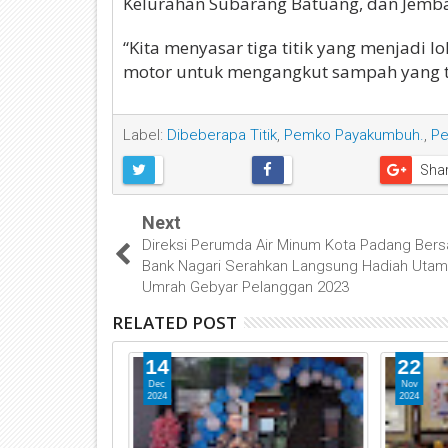
Kelurahan Subarang Batuang, dan Jemba
“Kita menyasar tiga titik yang menjadi
motor untuk mengangkut sampah yang ter
Label:
Dibeberapa Titik
,
Pemko Payakumbuh.
,
Pe
Sha
Next
Direksi Perumda Air Minum Kota Padang Ber
Bank Nagari Serahkan Langsung Hadiah Uta
Umrah Gebyar Pelanggan 2023
RELATED POST
14
22
Dec
Nov
2024
2024