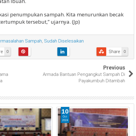
tan Ibuah.
 lokasi penumpukan sampah. Kita menurunkan becak
tumpuk tersebut,” ujarnya. (Jp)
rmasalahan Sampah
,
Sudah Diselesaikan
re
Share
0
0
Previous
sama
Armada Bantuan Pengangkut Sampah Di
ma
Payakumbuh Ditambah
10
Oct
2024