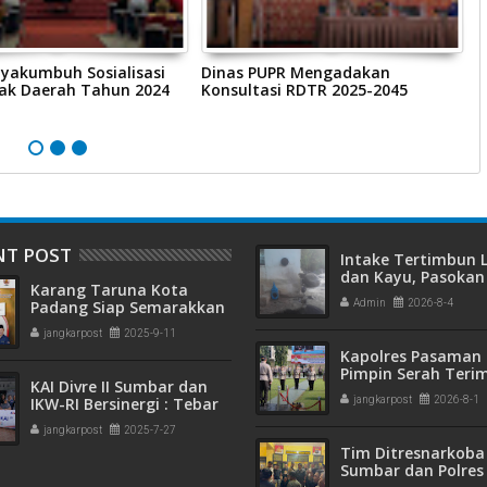
yakumbuh Sosialisasi
Dinas PUPR Mengadakan
P
jak Daerah Tahun 2024
Konsultasi RDTR 2025-2045
M
P
K
NT POST
Intake Tertimbun
dan Kayu, Pasokan 
Karang Taruna Kota
Bersih di Kota Pad
Padang Siap Semarakkan
Admin
2026-8-4
Terganggu
HUT ke-65 : Dari
jangkarpost
2025-9-11
Lapangan Hijau hingga
Kapolres Pasaman 
Malam Kebersamaan
Pimpin Serah Teri
KAI Divre II Sumbar dan
Jabatan PJU Polres
IKW-RI Bersinergi : Tebar
jangkarpost
2026-8-1
Kapolsek Sungai B
Kepedulian Sosial Untuk
jangkarpost
2025-7-27
Panti Asuhan
Tim Ditresnarkoba
Sumbar dan Polres