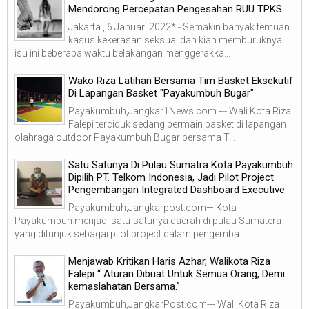
Mendorong Percepatan Pengesahan RUU TPKS
Jakarta , 6 Januari 2022* - Semakin banyak temuan
kasus kekerasan seksual dan kian memburuknya
isu ini beberapa waktu belakangan menggerakka...
Wako Riza Latihan Bersama Tim Basket Eksekutif
Di Lapangan Basket "Payakumbuh Bugar"
Payakumbuh,Jangkar1News.com --- Wali Kota Riza
Falepi terciduk sedang bermain basket di lapangan
olahraga outdoor Payakumbuh Bugar bersama T...
Satu Satunya Di Pulau Sumatra Kota Payakumbuh
Dipilih PT. Telkom Indonesia, Jadi Pilot Project
Pengembangan Integrated Dashboard Executive
Payakumbuh,Jangkarpost.com— Kota
Payakumbuh menjadi satu-satunya daerah di pulau Sumatera
yang ditunjuk sebagai pilot project dalam pengemba...
Menjawab Kritikan Haris Azhar, Walikota Riza
Falepi “ Aturan Dibuat Untuk Semua Orang, Demi
kemaslahatan Bersama.”
Payakumbuh,JangkarPost.com--- Wali Kota Riza