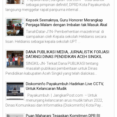
sebagai pimpinan definitif, DPRD Kota Payakumbuh
langsung menggelar rapat paripurna internal ...
Kepsek Seenaknya, Guru Honorer Merangkap
Penjaga Malam dengan Imbalan tak Masuk Akal
TanahDatar-J1N- Pemberhentian maizetrimal di
sampaikan oleh Kepala sekolah Heldianis secara
lisan. Heldianis sebagai kepala sekolah UPT ...
DANA PUBLIKASI MEDIA, JURNALISTIK FORJASI
DATANGI DINAS PENDIDIKAN ACEH SINGKIL
SINGKIL-JN- Terkait Dana PUBLIKASI tentang
masalah publikasi pemberitaan untuk Dinas
Pendidikan kabupaten Aceh Singkil yang telah dialokas...
Diskominfo Payakumbuh Hadirkan Live CCTV,
Untuk Kelancaran Mudik
Payakumbuh | JangkarPost.com – Untuk
menunjang kelancaran arus mudik tahun 2022,
Dinas Komunikasi dan Informatika (Diskominfo) Kota Pay...
Puan Maharani Tegaskan Komitmen DPR RI