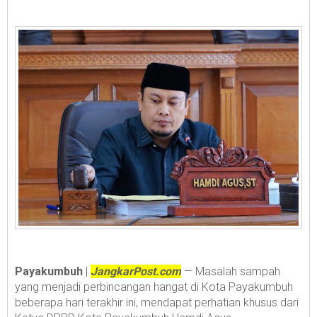
Payakumbuh
|
JangkarPost.com
— Masalah sampah
yang menjadi perbincangan hangat di Kota Payakumbuh
beberapa hari terakhir ini, mendapat perhatian khusus dari