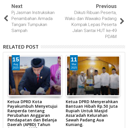
Next
Previous
Pj Jasman Instruksikan
Diikuti Ribuan Peserta,
Penambahan Armada
Wako dan Wawako Padang
Tangani Tumpukan
Kompak Lepas Peserta
Sampah
Jalan Santai HUT ke-49
PDAM
RELATED POST
15
11
Aug
Mar
2025
2025
:
Ketua DPRD Kota
Ketua DPRD Menyerahkan
K
Payakumbuh Menyetujui
Bantuan Hibah Rp.50 Juta
P
s
Ranperda tentang
Rupiah Untuk Masjid
P
i
Perubahan Anggaran
Assa'adah Kelurahan
M
Pendapatan dan Belanja
Sawah Padang Aua
P
Daerah (APBD) Tahun
Kuniang.