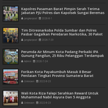
Kapolres Pasaman Barat Pimpin Serah Terima
Jabatan PJU Polres dan Kapolsek Sungai Beremas
jangkarpost
2026-8-1
Tim Ditresnarkoba Polda Sumbar dan Polres
Pasbar Gagalkan Peredaran Narkotika, 30 Paket
Ganja Kering Siap Edar Disita
jangkarpost
2026-7-29
Perumda Air Minum Kota Padang Perbaiki IPA
Gunung Pangilun, 25 Ribu Pelanggan Terdampak
Penyesuaian
Admin
2026-7-24
Forikan Kota Payakumbuh Masuk 8 Besar
Penilaian Tingkat Provinsi Sumatera Barat
Unknown
2022-8-23
Wali Kota Riza Falepi Serahkan Reward Untuk
Muhammad Nabil Asyura Dan 5 Anggota
Paskibraka
Unknown
2022-8-23