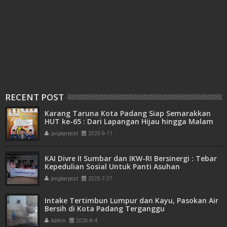
RECENT POST
Karang Taruna Kota Padang Siap Semarakkan
HUT ke-65 : Dari Lapangan Hijau hingga Malam
Kebersamaan
jangkarpost
2025-9-11
KAI Divre II Sumbar dan IKW-RI Bersinergi : Tebar
Kepedulian Sosial Untuk Panti Asuhan
jangkarpost
2025-7-27
Intake Tertimbun Lumpur dan Kayu, Pasokan Air
Bersih di Kota Padang Terganggu
Admin
2026-8-4