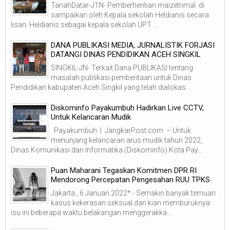
TanahDatar-J1N- Pemberhentian maizetrimal di
sampaikan oleh Kepala sekolah Heldianis secara
lisan. Heldianis sebagai kepala sekolah UPT ...
DANA PUBLIKASI MEDIA, JURNALISTIK FORJASI
DATANGI DINAS PENDIDIKAN ACEH SINGKIL
SINGKIL-JN- Terkait Dana PUBLIKASI tentang
masalah publikasi pemberitaan untuk Dinas
Pendidikan kabupaten Aceh Singkil yang telah dialokas...
Diskominfo Payakumbuh Hadirkan Live CCTV,
Untuk Kelancaran Mudik
Payakumbuh | JangkarPost.com – Untuk
menunjang kelancaran arus mudik tahun 2022,
Dinas Komunikasi dan Informatika (Diskominfo) Kota Pay...
Puan Maharani Tegaskan Komitmen DPR RI
Mendorong Percepatan Pengesahan RUU TPKS
Jakarta , 6 Januari 2022* - Semakin banyak temuan
kasus kekerasan seksual dan kian memburuknya
isu ini beberapa waktu belakangan menggerakka...