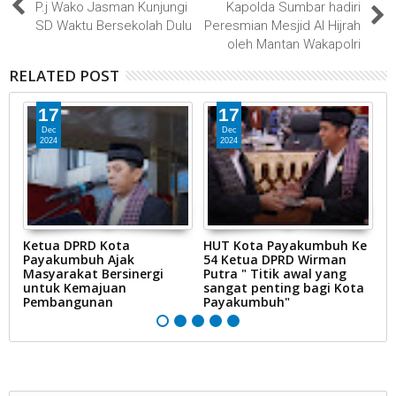
P.j Wako Jasman Kunjungi
Kapolda Sumbar hadiri
SD Waktu Bersekolah Dulu
Peresmian Mesjid Al Hijrah
oleh Mantan Wakapolri
RELATED POST
17
17
Dec
Dec
2024
2024
Ketua DPRD Kota
HUT Kota Payakumbuh Ke
K
Payakumbuh Ajak
54 Ketua DPRD Wirman
1
Masyarakat Bersinergi
Putra " Titik awal yang
P
untuk Kemajuan
sangat penting bagi Kota
Pembangunan
Payakumbuh"