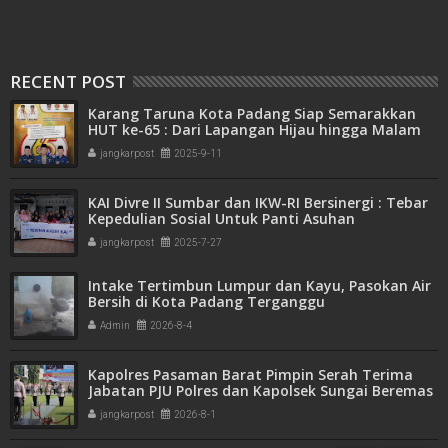
RECENT POST
Karang Taruna Kota Padang Siap Semarakkan
HUT ke-65 : Dari Lapangan Hijau hingga Malam
Kebersamaan
jangkarpost
2025-9-11
KAI Divre II Sumbar dan IKW-RI Bersinergi : Tebar
Kepedulian Sosial Untuk Panti Asuhan
jangkarpost
2025-7-27
Intake Tertimbun Lumpur dan Kayu, Pasokan Air
Bersih di Kota Padang Terganggu
Admin
2026-8-4
Kapolres Pasaman Barat Pimpin Serah Terima
Jabatan PJU Polres dan Kapolsek Sungai Beremas
jangkarpost
2026-8-1