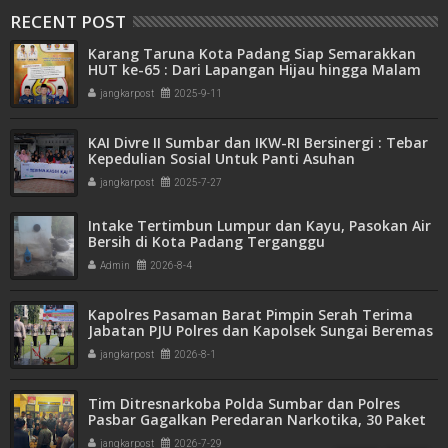
RECENT POST
Karang Taruna Kota Padang Siap Semarakkan
HUT ke-65 : Dari Lapangan Hijau hingga Malam
Kebersamaan
jangkarpost
2025-9-11
KAI Divre II Sumbar dan IKW-RI Bersinergi : Tebar
Kepedulian Sosial Untuk Panti Asuhan
jangkarpost
2025-7-27
Intake Tertimbun Lumpur dan Kayu, Pasokan Air
Bersih di Kota Padang Terganggu
Admin
2026-8-4
Kapolres Pasaman Barat Pimpin Serah Terima
Jabatan PJU Polres dan Kapolsek Sungai Beremas
jangkarpost
2026-8-1
Tim Ditresnarkoba Polda Sumbar dan Polres
Pasbar Gagalkan Peredaran Narkotika, 30 Paket
Ganja Kering Siap Edar Disita
jangkarpost
2026-7-29