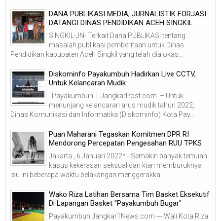
DANA PUBLIKASI MEDIA, JURNALISTIK FORJASI
DATANGI DINAS PENDIDIKAN ACEH SINGKIL
SINGKIL-JN- Terkait Dana PUBLIKASI tentang
masalah publikasi pemberitaan untuk Dinas
Pendidikan kabupaten Aceh Singkil yang telah dialokas...
Diskominfo Payakumbuh Hadirkan Live CCTV,
Untuk Kelancaran Mudik
Payakumbuh | JangkarPost.com – Untuk
menunjang kelancaran arus mudik tahun 2022,
Dinas Komunikasi dan Informatika (Diskominfo) Kota Pay...
Puan Maharani Tegaskan Komitmen DPR RI
Mendorong Percepatan Pengesahan RUU TPKS
Jakarta , 6 Januari 2022* - Semakin banyak temuan
kasus kekerasan seksual dan kian memburuknya
isu ini beberapa waktu belakangan menggerakka...
Wako Riza Latihan Bersama Tim Basket Eksekutif
Di Lapangan Basket "Payakumbuh Bugar"
Payakumbuh,Jangkar1News.com --- Wali Kota Riza