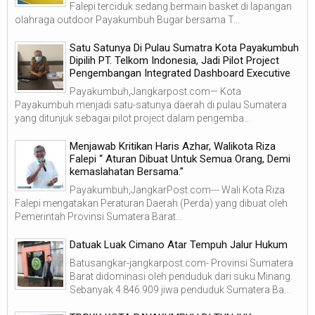
Falepi terciduk sedang bermain basket di lapangan
olahraga outdoor Payakumbuh Bugar bersama T...
Satu Satunya Di Pulau Sumatra Kota Payakumbuh
Dipilih PT. Telkom Indonesia, Jadi Pilot Project
Pengembangan Integrated Dashboard Executive
Payakumbuh,Jangkarpost.com— Kota
Payakumbuh menjadi satu-satunya daerah di pulau Sumatera
yang ditunjuk sebagai pilot project dalam pengemba...
Menjawab Kritikan Haris Azhar, Walikota Riza
Falepi “ Aturan Dibuat Untuk Semua Orang, Demi
kemaslahatan Bersama.”
Payakumbuh,JangkarPost.com--- Wali Kota Riza
Falepi mengatakan Peraturan Daerah (Perda) yang dibuat oleh
Pemerintah Provinsi Sumatera Barat...
Datuak Luak Cimano Atar Tempuh Jalur Hukum
Batusangkar-jangkarpost.com- Provinsi Sumatera
Barat didominasi oleh penduduk dari suku Minang.
Sebanyak 4.846.909 jiwa penduduk Sumatera Ba...