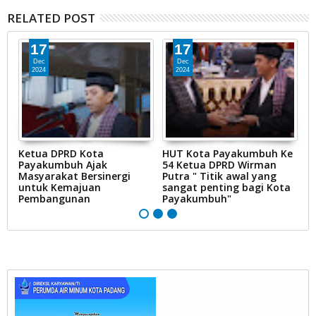
RELATED POST
17
17
Dec
Dec
2024
2024
Ketua DPRD Kota
HUT Kota Payakumbuh Ke
K
Payakumbuh Ajak
54 Ketua DPRD Wirman
1
Masyarakat Bersinergi
Putra " Titik awal yang
P
untuk Kemajuan
sangat penting bagi Kota
Pembangunan
Payakumbuh"