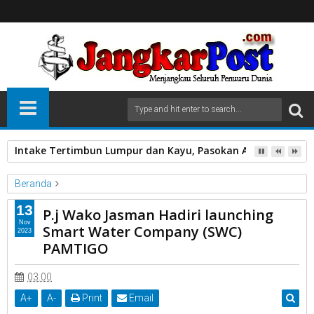
Intake Tertimbun Lumpur dan Kayu, Pasokan Air Bersih di 
Beranda
Kota Payakumbuh
13
P.j Wako Jasman Hadiri launching
P.j Wako Jasman Hadiri launching Smart Water Company (SWC)
Nov
Smart Water Company (SWC)
2023
PAMTIGO
PAMTIGO
P.j Wako Jasman Hadiri launching Smart Water Company (SWC)
03.00
PAMTIGO
A
+
A
-
Print
Email