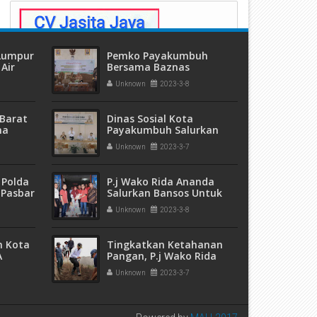
 Lumpur
Pemko Payakumbuh
Air
Bersama Baznas
ang
Sosialisasikan UPZ
Unknown
2023-3-8
Berbasis Masjid
Barat
Dinas Sosial Kota
ma
Payakumbuh Salurkan
 dan
Bantuan Atensi Untuk 100
Unknown
2023-3-7
eremas
Orang PPKS
 Polda
P.j Wako Rida Ananda
 Pasbar
Salurkan Bansos Untuk
an
Keluarga Kurang Mampu
Unknown
2023-3-8
t Ganja
sita
m Kota
Tingkatkan Ketahanan
A
Pangan, P.j Wako Rida
5 Ribu
Ananda Ikut Goro
Unknown
2023-3-7
pak
Bersama Warga