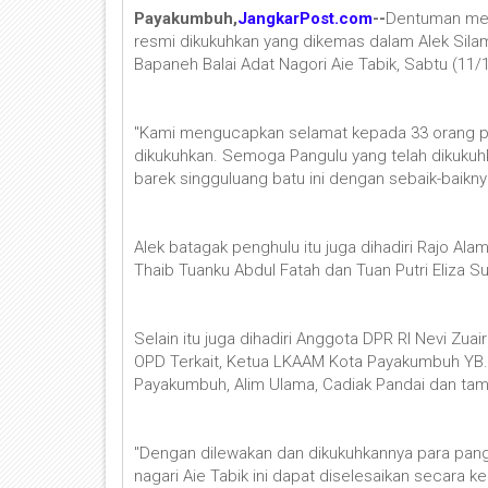
Payakumbuh,
JangkarPost.com
--
Dentuman mer
resmi dikukuhkan yang dikemas dalam Alek Sila
Bapaneh Balai Adat Nagori Aie Tabik, Sabtu (11/
"Kami mengucapkan selamat kepada 33 orang pang
dikukuhkan. Semoga Pangulu yang telah dikuku
barek singguluang batu ini dengan sebaik-baikny
Alek batagak penghulu itu juga dihadiri Rajo A
Thaib Tuanku Abdul Fatah dan Tuan Putri Eliza Su
Selain itu juga dihadiri Anggota DPR RI Nevi Z
OPD Terkait, Ketua LKAAM Kota Payakumbuh YB. 
Payakumbuh, Alim Ulama, Cadiak Pandai dan tam
"Dengan dilewakan dan dikukuhkannya para pangu
nagari Aie Tabik ini dapat diselesaikan secara 