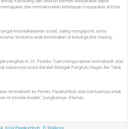
ak, Bundo Kanduang dan seluruh elemen Masyarakat dapat
 memajukan dan memakmurkan kehidupan masyarakat di Kota
ngat kesetiakawanan sosial, saling mengayomi, serta
sama, terutama anak kemenakan di keluarga kita masing-
agak panghulu A. Dt. Paduko Tuan mengucapkan terimakasih atas
k suksesnya acara Baralek Batagak Panghulu Nagari Aie Tabik
apkan terimakasih ke Pemko Payakumbuh atas bantuannya untuk
n ini bernilai ibadah," pungkasnya. (Humas
ik
,
Kota Payakumbuh.
,
Pj Walikota