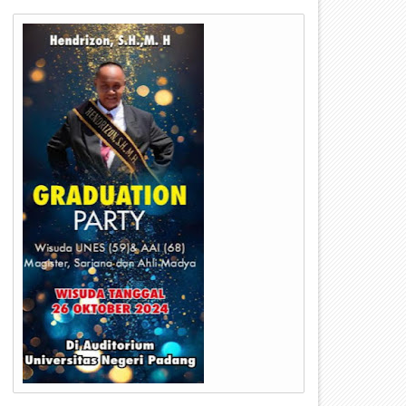
09
08
Dec
Dec
2024
2024
elantikan Mabisaka Dan
Ribuan Guru Meriahkan Jala
engurusb SBH Kwartir Cabang
Sehat Memperingati HUT PGR
314 Masa Bakti 2020-2025
79