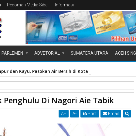
i
Pedoman Media Siber
Informasi
PARLEMEN
ADVETORIAL
SUMATERA UTARA
ACEH SING
pur dan Kayu, Pasokan Air Bersih di Kota Padang Terganggu
 Payakumbuh.
Pj Walikota
 Penghulu Di Nagori Aie Tabik
k
A
+
A
-
Print
Email