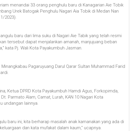
iam menandai 33 orang penghulu baru di Kanagarian Aie Tobik
mbang Urek Batogak Penghulu Nagari Aia Tobik di Medan Nan
11/2023).
ulu baru dari lima suku di Nagari Aie Tabik yang telah resmi
hkan tersebut dapat menjalankan amanah, manjujuang beban
a," kata Pj. Wali Kota Payakumbuh Jasman.
lam Minangkabau Pagaruyuang Darul Qarar Sultan Muhammad Farid
ardi.
uairina, Ketua DPRD Kota Payakumbuh Hamdi Agus, Forkopimda,
Dt. Parmato Alam, Camat, Lurah, KAN 10 Nagari Kota
u undangan lainnya.
lu baru ini, kita berharap masalah anak kamanakan yang ada di
kekeluargaan dan kata mufakat dalam kaum," ucapnya.