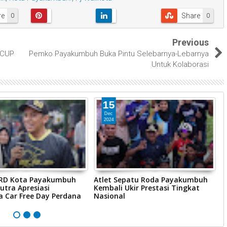
re
Share
0
0
Previous
 CUP
Pemko Payakumbuh Buka Pintu Selebarnya-Lebarnya
Untuk Kolaborasi
15
Dec
2024
RD Kota Payakumbuh
Atlet Sepatu Roda Payakumbuh
P
utra Apresiasi
Kembali Ukir Prestasi Tingkat
P
a Car Free Day Perdana
Nasional
0