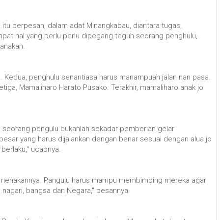
 itu berpesan, dalam adat Minangkabau, diantara tugas,
pat hal yang perlu perlu dipegang teguh seorang penghulu,
anakan.
h. Kedua, penghulu senantiasa harus manampuah jalan nan pasa.
Ketiga, Mamaliharo Harato Pusako. Terakhir, mamaliharo anak jo
an seorang pengulu bukanlah sekadar pemberian gelar
esar yang harus dijalankan dengan benar sesuai dengan alua jo
 berlaku," ucapnya.
kemenakannya. Pangulu harus mampu membimbing mereka agar
 nagari, bangsa dan Negara," pesannya.