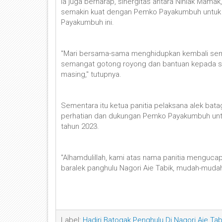
Ia juga berharap, sinergitas antara Niniak Mam
semakin kuat dengan Pemko Payakumbuh untuk
Payakumbuh ini.
"Mari bersama-sama menghidupkan kembali sema
semangat gotong royong dan bantuan kepada se
masing," tutupnya.
Sementara itu ketua panitia pelaksana alek bat
perhatian dan dukungan Pemko Payakumbuh untu
tahun 2023.
"Alhamdulillah, kami atas nama panitia menguc
baralek panghulu Nagori Aie Tabik, mudah-mudaha
Label:
Hadiri Batogak Penghulu Di Nagori Aie Tab