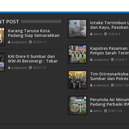
NT POST
Intake Tertimbun
dan Kayu, Pasokan 
Karang Taruna Kota
Bersih di Kota Pad
Padang Siap Semarakkan
Admin
2026-8-4
Terganggu
HUT ke-65 : Dari
jangkarpost
2025-9-11
Lapangan Hijau hingga
Kapolres Pasaman 
Malam Kebersamaan
Pimpin Serah Teri
KAI Divre II Sumbar dan
Jabatan PJU Polres
IKW-RI Bersinergi : Tebar
jangkarpost
2026-8-1
Kapolsek Sungai B
Kepedulian Sosial Untuk
jangkarpost
2025-7-27
Panti Asuhan
Tim Ditresnarkoba
Sumbar dan Polres
Gagalkan Peredar
jangkarpost
2026-7-29
Narkotika, 30 Pake
Kering Siap Edar Di
Perumda Air Minu
Padang Perbaiki IP
Gunung Pangilun, 2
Admin
2026-7-24
Pelanggan Terdam
Penyesuaian