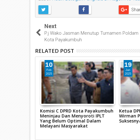
Sha
Next
P.j Wako Jasman Menutup Turnamen Poldam
Kota Payakumbuh
RELATED POST
10
19
Feb
Jan
2025
2025
a Rakor TPPS Di
Komisi C DPRD Kota Payakumbuh
Ketua DP
umbuh
Meninjau Dan Menyoroti IPLT
Wirman P
Yang Belum Optimal Dalam
Suksesny
Melayani Masyarakat