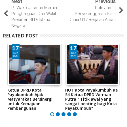
Next
Previous
P.j Wako Jasman Meraih
Polri Jamin
Penghargaan Dari Wakil
Penyelenggaran Piala
Presiden RI Di Istana
Dunia U17 Berjalan Aman
Negara
RELATED POST
17
17
Dec
Dec
2024
2024
Ketua DPRD Kota
HUT Kota Payakumbuh Ke
K
Payakumbuh Ajak
54 Ketua DPRD Wirman
1
Masyarakat Bersinergi
Putra " Titik awal yang
P
untuk Kemajuan
sangat penting bagi Kota
Pembangunan
Payakumbuh"