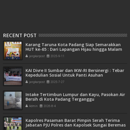
RECENT POST
Karang Taruna Kota Padang Siap Semarakkan
HUT ke-65 : Dari Lapangan Hijau hingga Malam
Kebersamaan
jangkarpost
2025-9-11
KAI Divre II Sumbar dan IKW-RI Bersinergi : Tebar
Kepedulian Sosial Untuk Panti Asuhan
jangkarpost
2025-7-27
Intake Tertimbun Lumpur dan Kayu, Pasokan Air
Bersih di Kota Padang Terganggu
Admin
2026-8-4
Kapolres Pasaman Barat Pimpin Serah Terima
Jabatan PJU Polres dan Kapolsek Sungai Beremas