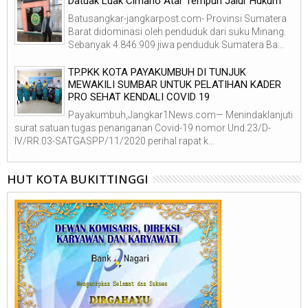
Datuak Luak Cimano Atar Tempuh Jalur Hukum
Batusangkar-jangkarpost.com- Provinsi Sumatera
Barat didominasi oleh penduduk dari suku Minang.
Sebanyak 4.846.909 jiwa penduduk Sumatera Ba...
TP.PKK KOTA PAYAKUMBUH DI TUNJUK
MEWAKILI SUMBAR UNTUK PELATIHAN KADER
PRO SEHAT KENDALI COVID 19
Payakumbuh,Jangkar1News.com— Menindaklanjuti
surat satuan tugas penanganan Covid-19 nomor Und.23/D-
IV/RR.03-SATGASPP/11/2020 perihal rapat k...
HUT KOTA BUKITTINGGI