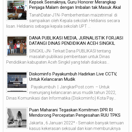
Kepsek Seenaknya, Guru Honorer Merangkap
Penjaga Malam dengan Imbalan tak Masuk Akal
TanahDatar-J1N- Pemberhentian maizetrimal di
sampaikan oleh Kepala sekolah Heldianis secara
lisan. Heldianis sebagai kepala sekolah UPT ...
DANA PUBLIKASI MEDIA, JURNALISTIK FORJASI
DATANGI DINAS PENDIDIKAN ACEH SINGKIL
SINGKIL-JN- Terkait Dana PUBLIKASI tentang
masalah publikasi pemberitaan untuk Dinas
Pendidikan kabupaten Aceh Singkil yang telah dialokas...
Diskominfo Payakumbuh Hadirkan Live CCTV,
Untuk Kelancaran Mudik
Payakumbuh | JangkarPost.com – Untuk
menunjang kelancaran arus mudik tahun 2022,
Dinas Komunikasi dan Informatika (Diskominfo) Kota Pay...
Puan Maharani Tegaskan Komitmen DPR RI
Mendorong Percepatan Pengesahan RUU TPKS
Jakarta , 6 Januari 2022* - Semakin banyak temuan
kasus kekerasan seksual dan kian memburuknya