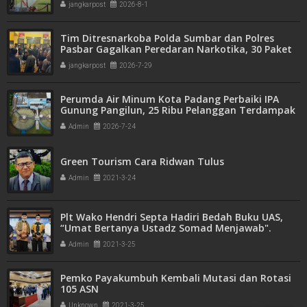
jangkarpost
2026-8-1
Tim Ditresnarkoba Polda Sumbar dan Polres
Pasbar Gagalkan Peredaran Narkotika, 30 Paket
Ganja Kering Siap Edar Disita
jangkarpost
2026-7-29
Perumda Air Minum Kota Padang Perbaiki IPA
Gunung Pangilun, 25 Ribu Pelanggan Terdampak
Penyesuaian
Admin
2026-7-24
Green Tourism Cara Ridwan Tulus
Admin
2021-3-24
Plt Wako Hendri Septa Hadiri Bedah Buku UAS,
“Umat Bertanya Ustadz Somad Menjawab".
Admin
2021-3-25
Pemko Payakumbuh Kembali Mutasi dan Rotasi
105 ASN
Unknown
2021-3-25