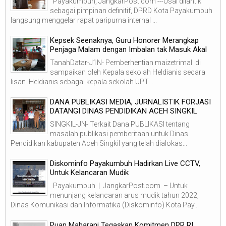
Payakumbuh, JangkarPost.com ---Usai dilantik
sebagai pimpinan definitif, DPRD Kota Payakumbuh
langsung menggelar rapat paripurna internal ...
Kepsek Seenaknya, Guru Honorer Merangkap
Penjaga Malam dengan Imbalan tak Masuk Akal
TanahDatar-J1N- Pemberhentian maizetrimal di
sampaikan oleh Kepala sekolah Heldianis secara
lisan. Heldianis sebagai kepala sekolah UPT ...
DANA PUBLIKASI MEDIA, JURNALISTIK FORJASI
DATANGI DINAS PENDIDIKAN ACEH SINGKIL
SINGKIL-JN- Terkait Dana PUBLIKASI tentang
masalah publikasi pemberitaan untuk Dinas
Pendidikan kabupaten Aceh Singkil yang telah dialokas...
Diskominfo Payakumbuh Hadirkan Live CCTV,
Untuk Kelancaran Mudik
Payakumbuh | JangkarPost.com – Untuk
menunjang kelancaran arus mudik tahun 2022,
Dinas Komunikasi dan Informatika (Diskominfo) Kota Pay...
Puan Maharani Tegaskan Komitmen DPR RI