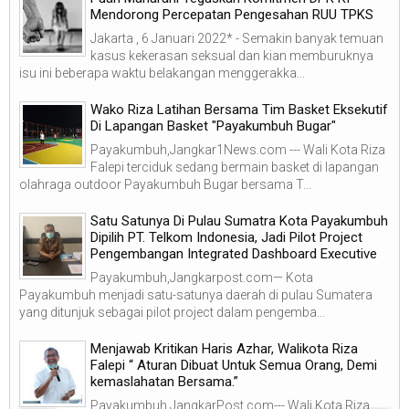
Mendorong Percepatan Pengesahan RUU TPKS
Jakarta , 6 Januari 2022* - Semakin banyak temuan
kasus kekerasan seksual dan kian memburuknya
isu ini beberapa waktu belakangan menggerakka...
Wako Riza Latihan Bersama Tim Basket Eksekutif
Di Lapangan Basket "Payakumbuh Bugar"
Payakumbuh,Jangkar1News.com --- Wali Kota Riza
Falepi terciduk sedang bermain basket di lapangan
olahraga outdoor Payakumbuh Bugar bersama T...
Satu Satunya Di Pulau Sumatra Kota Payakumbuh
Dipilih PT. Telkom Indonesia, Jadi Pilot Project
Pengembangan Integrated Dashboard Executive
Payakumbuh,Jangkarpost.com— Kota
Payakumbuh menjadi satu-satunya daerah di pulau Sumatera
yang ditunjuk sebagai pilot project dalam pengemba...
Menjawab Kritikan Haris Azhar, Walikota Riza
Falepi “ Aturan Dibuat Untuk Semua Orang, Demi
kemaslahatan Bersama.”
Payakumbuh,JangkarPost.com--- Wali Kota Riza