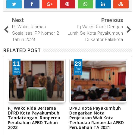
Next
Previous
P.j Wako Jasman
P.j Wako Rakor Dengan
Sosialisasi PP Nomor 2
Lurah Se Kota Payakumbuh
Tahun 2023
Di Kantor Balaikota
RELATED POST
11
23
Sep
Aug
2023
2021
P.j Wako Rida Bersama
DPRD Kota Payakumbuh
D
DPRD Kota Payakumbuh
Dengarkan Nota
D
Tandatangani Ranperda
Penjelasan Wali Kota
W
Perubahan APBD Tahun
Terhadap Ranperda APBD
R
2023
Perubahan TA 2021
d