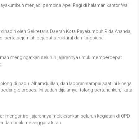
 Payakumbuh menjadi pembina Apel Pagi di halaman kantor Wali
u, dihadiri oleh Sekretaris Daerah Kota Payakumbuh Rida Ananda,
o, serta sejumlah pejabat struktural dan fungsional.
sman mengingatkan seluruh jajarannya untuk mempercepat
g.
ong di pacu. Alhamdulillah, dari laporan sampai saat ini kinerja
edang diproses. Ini sudah dijalurnya, tolong pertahankan," kata
r mengontrol jajarannya melaksankan seluruh kegiatan di OPD
ya dan tidak melanggar aturan.