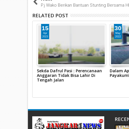
P.j Wako Berikan Bantuan Stunting Bersama 
RELATED POST
15
30
Apr
May
2023
2022
Kelengkapan
Sekda Dafrul Pasi : Perencanaan
Dalam Ape
 di OPD
Anggaran Tidak Bisa Lahir Di
Payakumb
Tengah Jalan
RECE