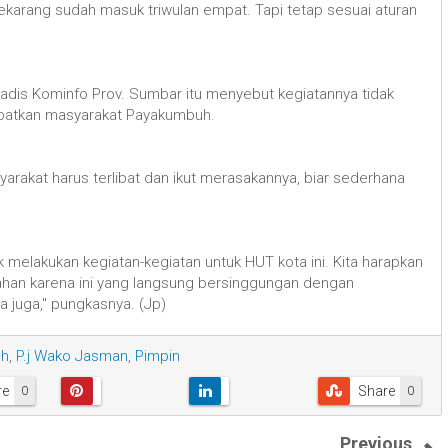
sekarang sudah masuk triwulan empat. Tapi tetap sesuai aturan
dis Kominfo Prov. Sumbar itu menyebut kegiatannya tidak
ibatkan masyarakat Payakumbuh.
syarakat harus terlibat dan ikut merasakannya, biar sederhana
 melakukan kegiatan-kegiatan untuk HUT kota ini. Kita harapkan
urahan karena ini yang langsung bersinggungan dengan
ta juga," pungkasnya. (Jp)
uh
,
P.j Wako Jasman
,
Pimpin
re
Share
0
0
Previous