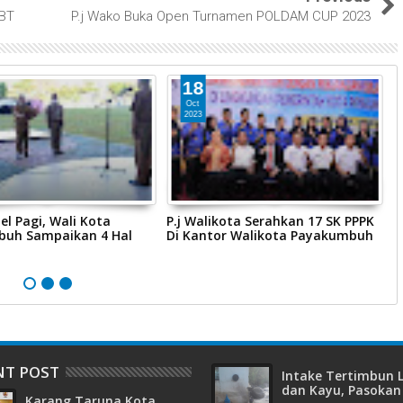
HBT
P.j Wako Buka Open Turnamen POLDAM CUP 2023
18
Oct
2023
l Pagi, Wali Kota
P.j Walikota Serahkan 17 SK PPPK
P
uh Sampaikan 4 Hal
Di Kantor Walikota Payakumbuh
G
NT POST
Intake Tertimbun
dan Kayu, Pasokan 
Karang Taruna Kota