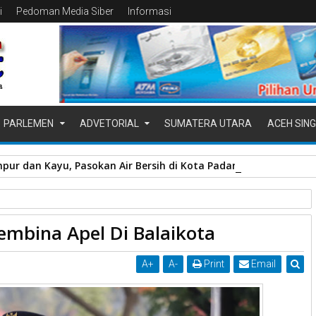
i
Pedoman Media Siber
Informasi
PARLEMEN
ADVETORIAL
SUMATERA UTARA
ACEH SING
pur dan Kayu, Pasokan Air Bersih di Kota Padang Terganggu
 Wako Jasman
Pimpin
embina Apel Di Balaikota
A
+
A
-
Print
Email