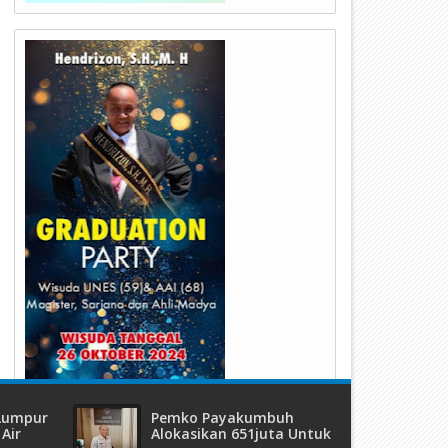
02
13
Aug
Jul
2023
2023
.j Wako Terima Audensi Ruang
Pj.Wako Rida Buka Rakor TPP
uru Di Balai Kota Payakumbuh
Balaikota Payakumbuh
 Lumpur
Pemko Payakumbuh
Air
Alokasikan 651juta Untuk