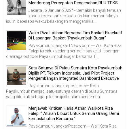
Mendorong Percepatan Pengesahan RUU TPKS
Jakarta , 6 Januari 2022* - Semakin banyak temuan
kasus kekerasan seksual dan kian memburuknya
isu ini beberapa waktu belakangan menggerakka...
Wako Riza Latihan Bersama Tim Basket Eksekutif
Di Lapangan Basket "Payakumbuh Bugar"
Payakumbuh,Jangkar1News.com --- Wali Kota Riza
Falepi terciduk sedang bermain basket di lapangan
olahraga outdoor Payakumbuh Bugar bersama T...
Satu Satunya Di Pulau Sumatra Kota Payakumbuh
Dipilih PT. Telkom Indonesia, Jadi Pilot Project
Pengembangan Integrated Dashboard Executive
Payakumbuh,Jangkarpost.com— Kota
Payakumbuh menjadi satu-satunya daerah di pulau Sumatera
yang ditunjuk sebagai pilot project dalam pengemba...
Menjawab Kritikan Haris Azhar, Walikota Riza
Falepi “ Aturan Dibuat Untuk Semua Orang, Demi
kemaslahatan Bersama.”
Payakumbuh,JangkarPost.com--- Wali Kota Riza