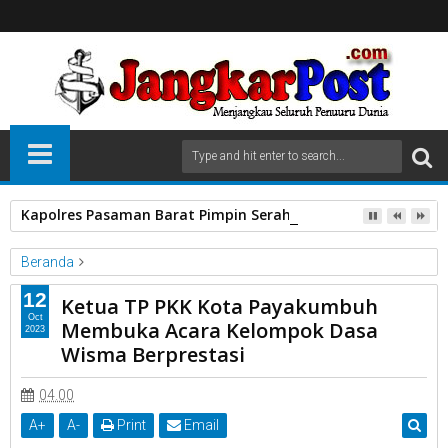
Kapolres Pasaman Barat Pimpin Serah Terima Jabatan PJU P
Beranda
Acara Dasa Wisma Berprestasi.
Ketua TP PKK
12
Ketua TP PKK Kota Payakumbuh
Kota Payakumbuh
Ny Lasta Jasman
Oct
Membuka Acara Kelompok Dasa
2023
Ketua TP PKK Kota Payakumbuh Membuka Acara Kelompok
Wisma Berprestasi
Dasa Wisma Berprestasi
04.00
A
+
A
-
Print
Email