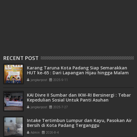
RECENT POST
Karang Taruna Kota Padang Siap Semarakkan
HUT ke-65 : Dari Lapangan Hijau hingga Malam
Kebersamaan
jangkarpost
2025-9-11
KAI Divre II Sumbar dan IKW-RI Bersinergi : Tebar
Kepedulian Sosial Untuk Panti Asuhan
jangkarpost
2025-7-27
Intake Tertimbun Lumpur dan Kayu, Pasokan Air
Bersih di Kota Padang Terganggu
Admin
2026-8-4