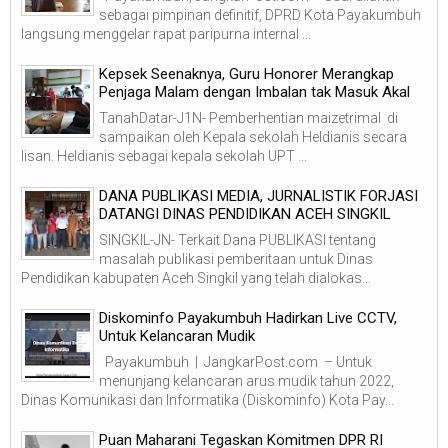
sebagai pimpinan definitif, DPRD Kota Payakumbuh
langsung menggelar rapat paripurna internal ...
Kepsek Seenaknya, Guru Honorer Merangkap
Penjaga Malam dengan Imbalan tak Masuk Akal
TanahDatar-J1N- Pemberhentian maizetrimal di
sampaikan oleh Kepala sekolah Heldianis secara
lisan. Heldianis sebagai kepala sekolah UPT ...
DANA PUBLIKASI MEDIA, JURNALISTIK FORJASI
DATANGI DINAS PENDIDIKAN ACEH SINGKIL
SINGKIL-JN- Terkait Dana PUBLIKASI tentang
masalah publikasi pemberitaan untuk Dinas
Pendidikan kabupaten Aceh Singkil yang telah dialokas...
Diskominfo Payakumbuh Hadirkan Live CCTV,
Untuk Kelancaran Mudik
Payakumbuh | JangkarPost.com – Untuk
menunjang kelancaran arus mudik tahun 2022,
Dinas Komunikasi dan Informatika (Diskominfo) Kota Pay...
Puan Maharani Tegaskan Komitmen DPR RI