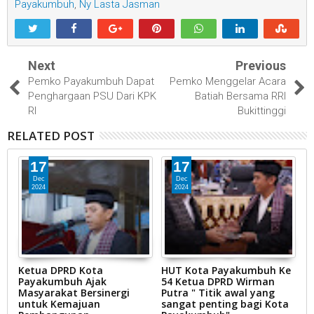
Payakumbuh
,
Ny Lasta Jasman
Next
Previous
Pemko Payakumbuh Dapat
Pemko Menggelar Acara
Penghargaan PSU Dari KPK
Batiah Bersama RRI
RI
Bukittinggi
RELATED POST
17
17
Dec
Dec
2024
2024
Ketua DPRD Kota
HUT Kota Payakumbuh Ke
K
Payakumbuh Ajak
54 Ketua DPRD Wirman
1
Masyarakat Bersinergi
Putra " Titik awal yang
P
untuk Kemajuan
sangat penting bagi Kota