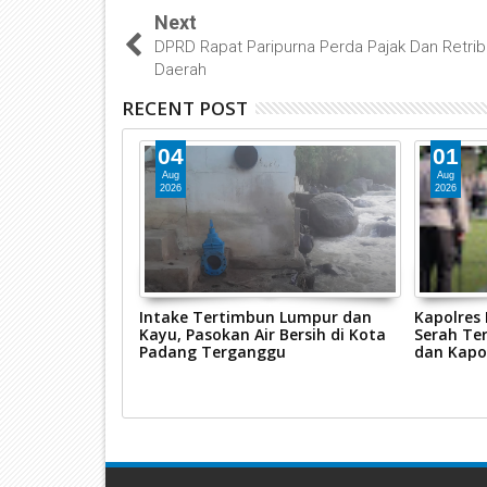
Next
DPRD Rapat Paripurna Perda Pajak Dan Retrib
Daerah
RECENT POST
04
01
Aug
Aug
2026
2026
ggalang 2026,
Intake Tertimbun Lumpur dan
Kapolres
s Pasaman Barat
Kayu, Pasokan Air Bersih di Kota
Serah Ter
sus Tindak
Padang Terganggu
dan Kapo
n