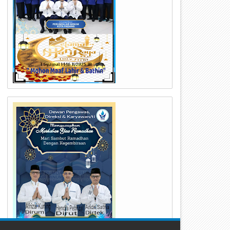
24
23
Jul
Jul
2026
2026
erumda Air Minum Kota Padang
Kapolda Sumbar Hadiri Hari 
erbaiki IPA Gunung Pangilun, 25
TNI Angkatan Udara ke-79,
ibu Pelanggan Terdampak
Perkuat Sinergitas Lintas Ins
enyesuaian