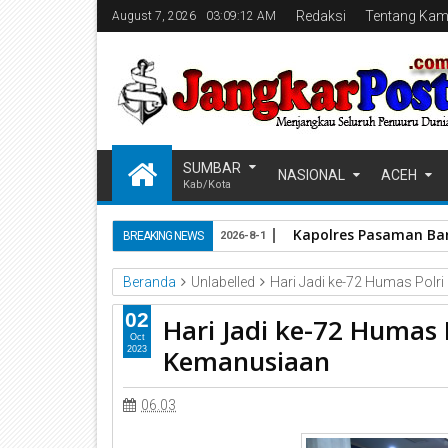
Redaksi
Tentang Kam
August 7, 2026
03:09:13 AM
SUMBAR
NASIONAL
ACEH
Kab/Kota
Kapolres Pasaman Bar
BREAKING NEWS
2026-8-1
Beranda
Unlabelled
Hari Jadi ke-72 Humas Polr
02
Hari Jadi ke-72 Humas
Oct
Kemanusiaan
2023
06.03