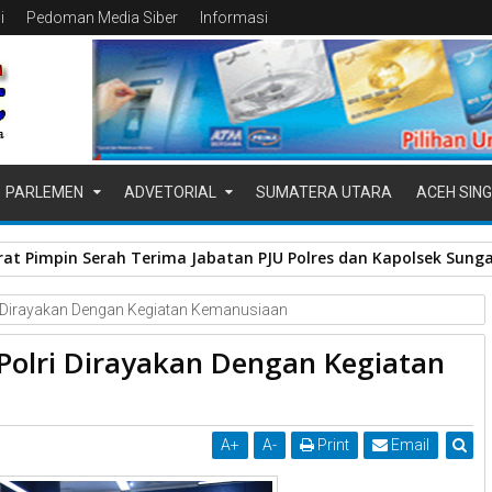
i
Pedoman Media Siber
Informasi
PARLEMEN
ADVETORIAL
SUMATERA UTARA
ACEH SING
at Pimpin Serah Terima Jabatan PJU Polres dan Kapolsek Sung
i Dirayakan Dengan Kegiatan Kemanusiaan
 Polri Dirayakan Dengan Kegiatan
A
+
A
-
Print
Email