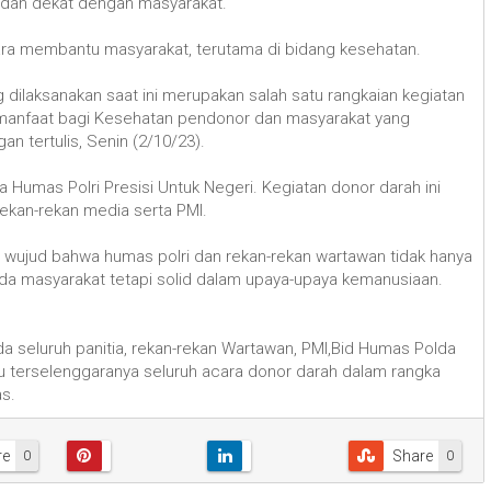
a dan dekat dengan masyarakat.
cara membantu masyarakat, terutama di bidang kesehatan.
 dilaksanakan saat ini merupakan salah satu rangkaian kegiatan
ermanfaat bagi Kesehatan pendonor dan masyarakat yang
n tertulis, Senin (2/10/23).
Humas Polri Presisi Untuk Negeri. Kegiatan donor darah ini
rekan-rekan media serta PMI.
an wujud bahwa humas polri dan rekan-rekan wartawan tidak hanya
da masyarakat tetapi solid dalam upaya-upaya kemanusiaan.
a seluruh panitia, rekan-rekan Wartawan, PMI,Bid Humas Polda
u terselenggaranya seluruh acara donor darah dalam rangka
as.
re
Share
0
0