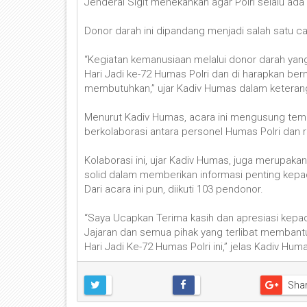
Jenderal Sigit menekankan agar Polri selalu ad
Donor darah ini dipandang menjadi salah satu 
“Kegiatan kemanusiaan melalui donor darah yang
Hari Jadi ke-72 Humas Polri dan di harapkan b
membutuhkan,” ujar Kadiv Humas dalam keteranga
Menurut Kadiv Humas, acara ini mengusung tema 
berkolaborasi antara personel Humas Polri dan 
Kolaborasi ini, ujar Kadiv Humas, juga merupak
solid dalam memberikan informasi penting kepa
Dari acara ini pun, diikuti 103 pendonor.
“Saya Ucapkan Terima kasih dan apresiasi kepad
Jajaran dan semua pihak yang terlibat membant
Hari Jadi Ke-72 Humas Polri ini,” jelas Kadiv Hum
Sha