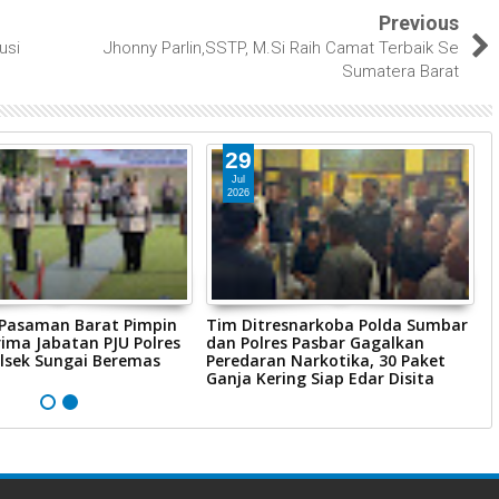
Previous
usi
Jhonny Parlin,SSTP, M.Si Raih Camat Terbaik Se
Sumatera Barat
29
Jul
2026
 Pasaman Barat Pimpin
Tim Ditresnarkoba Polda Sumbar
P
ima Jabatan PJU Polres
dan Polres Pasbar Gagalkan
P
lsek Sungai Beremas
Peredaran Narkotika, 30 Paket
R
Ganja Kering Siap Edar Disita
P