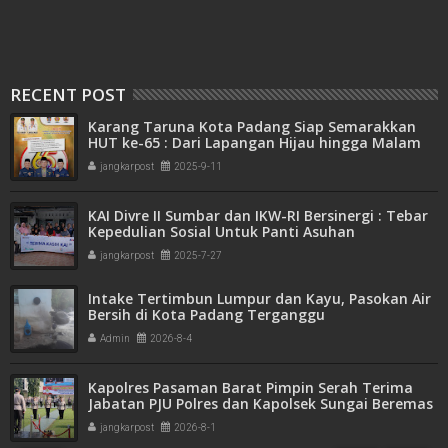
RECENT POST
Karang Taruna Kota Padang Siap Semarakkan
HUT ke-65 : Dari Lapangan Hijau hingga Malam
Kebersamaan
jangkarpost
2025-9-11
KAI Divre II Sumbar dan IKW-RI Bersinergi : Tebar
Kepedulian Sosial Untuk Panti Asuhan
jangkarpost
2025-7-27
Intake Tertimbun Lumpur dan Kayu, Pasokan Air
Bersih di Kota Padang Terganggu
Admin
2026-8-4
Kapolres Pasaman Barat Pimpin Serah Terima
Jabatan PJU Polres dan Kapolsek Sungai Beremas
jangkarpost
2026-8-1