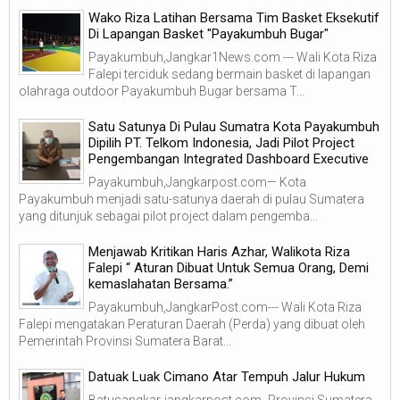
Wako Riza Latihan Bersama Tim Basket Eksekutif
Di Lapangan Basket "Payakumbuh Bugar"
Payakumbuh,Jangkar1News.com --- Wali Kota Riza
Falepi terciduk sedang bermain basket di lapangan
olahraga outdoor Payakumbuh Bugar bersama T...
Satu Satunya Di Pulau Sumatra Kota Payakumbuh
Dipilih PT. Telkom Indonesia, Jadi Pilot Project
Pengembangan Integrated Dashboard Executive
Payakumbuh,Jangkarpost.com— Kota
Payakumbuh menjadi satu-satunya daerah di pulau Sumatera
yang ditunjuk sebagai pilot project dalam pengemba...
Menjawab Kritikan Haris Azhar, Walikota Riza
Falepi “ Aturan Dibuat Untuk Semua Orang, Demi
kemaslahatan Bersama.”
Payakumbuh,JangkarPost.com--- Wali Kota Riza
Falepi mengatakan Peraturan Daerah (Perda) yang dibuat oleh
Pemerintah Provinsi Sumatera Barat...
Datuak Luak Cimano Atar Tempuh Jalur Hukum
Batusangkar-jangkarpost.com- Provinsi Sumatera