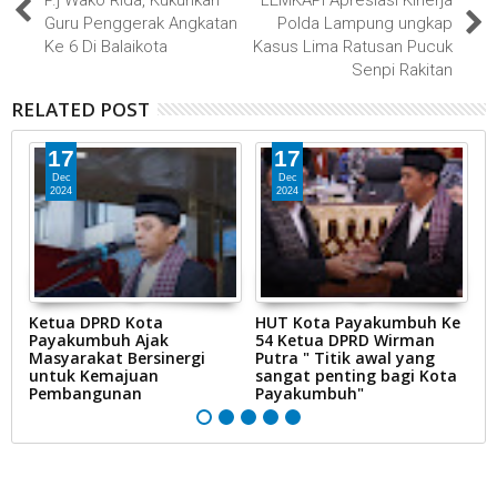
P.j Wako Rida, Kukuhkan
LEMKAPI Apresiasi Kinerja
Guru Penggerak Angkatan
Polda Lampung ungkap
Ke 6 Di Balaikota
Kasus Lima Ratusan Pucuk
Senpi Rakitan
RELATED POST
17
17
Dec
Dec
2024
2024
tu
Ketua DPRD Kota
HUT Kota Payakumbuh Ke
K
Payakumbuh Ajak
54 Ketua DPRD Wirman
1
Masyarakat Bersinergi
Putra " Titik awal yang
P
untuk Kemajuan
sangat penting bagi Kota
Pembangunan
Payakumbuh"