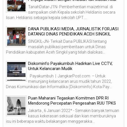
TanahDatar-J1N- Pemberhentian maizetrimal di
sampaikan oleh Kepala sekolah Heldianis secara
lisan. Heldianis sebagai kepala sekolah UPT ...
DANA PUBLIKASI MEDIA, JURNALISTIK FORJASI
DATANGI DINAS PENDIDIKAN ACEH SINGKIL
SINGKIL-JN- Terkait Dana PUBLIKASI tentang
masalah publikasi pemberitaan untuk Dinas
Pendidikan kabupaten Aceh Singkil yang telah dialokas...
Diskominfo Payakumbuh Hadirkan Live CCTV,
Untuk Kelancaran Mudik
Payakumbuh | JangkarPost.com – Untuk
menunjang kelancaran arus mudik tahun 2022,
Dinas Komunikasi dan Informatika (Diskominfo) Kota Pay...
Puan Maharani Tegaskan Komitmen DPR RI
Mendorong Percepatan Pengesahan RUU TPKS
Jakarta , 6 Januari 2022* - Semakin banyak temuan
kasus kekerasan seksual dan kian memburuknya
isu ini beberapa waktu belakangan menggerakka...