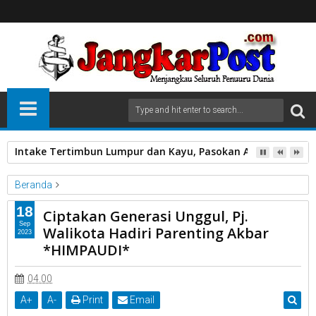
Intake Tertimbun Lumpur dan Kayu, Pasokan Air Bersih di 
Beranda
Buka Parenting Akbar
Di Balai Kota
HIMPAUDI
18
Ciptakan Generasi Unggul, Pj.
P.j Wako Rida Ananda
Pemko Payakumbuh
Sep
Walikota Hadiri Parenting Akbar
2023
Ciptakan Generasi Unggul, Pj. Walikota Hadiri Parenting Akbar
*HIMPAUDI*
*HIMPAUDI*
04.00
A
+
A
-
Print
Email