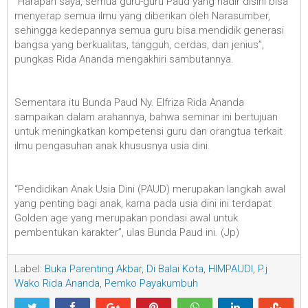
“Harapan saya, semua guru-guru Paud yang hadir disini bisa
menyerap semua ilmu yang diberikan oleh Narasumber,
sehingga kedepannya semua guru bisa mendidik generasi
bangsa yang berkualitas, tangguh, cerdas, dan jenius”,
pungkas Rida Ananda mengakhiri sambutannya.
Sementara itu Bunda Paud Ny. Elfriza Rida Ananda
sampaikan dalam arahannya, bahwa seminar ini bertujuan
untuk meningkatkan kompetensi guru dan orangtua terkait
ilmu pengasuhan anak khususnya usia dini.
“Pendidikan Anak Usia Dini (PAUD) merupakan langkah awal
yang penting bagi anak, karna pada usia dini ini terdapat
Golden age yang merupakan pondasi awal untuk
pembentukan karakter”, ulas Bunda Paud ini. (Jp)
Label:
Buka Parenting Akbar
,
Di Balai Kota
,
HIMPAUDI
,
P.j
Wako Rida Ananda
,
Pemko Payakumbuh