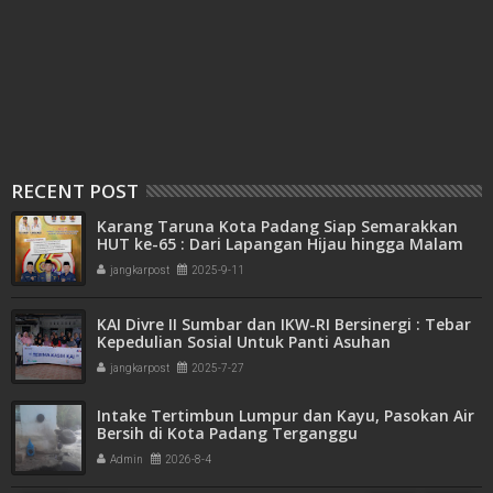
RECENT POST
Karang Taruna Kota Padang Siap Semarakkan
HUT ke-65 : Dari Lapangan Hijau hingga Malam
Kebersamaan
jangkarpost
2025-9-11
KAI Divre II Sumbar dan IKW-RI Bersinergi : Tebar
Kepedulian Sosial Untuk Panti Asuhan
jangkarpost
2025-7-27
Intake Tertimbun Lumpur dan Kayu, Pasokan Air
Bersih di Kota Padang Terganggu
Admin
2026-8-4