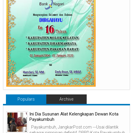
Populars
Archive
Ini Dia Susunan Alat Kelengkapan Dewan Kota
Payakumbuh
Payakumbuh, JangkarPost.com ---Usai dilantik
sebagai pimpinan definitif, DPRD Kota Payakumbuh