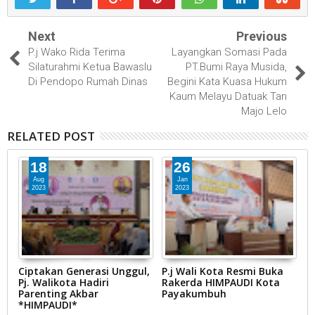
Next
Previous
P.j Wako Rida Terima
Layangkan Somasi Pada
Silaturahmi Ketua Bawaslu
PT.Bumi Raya Musida,
Di Pendopo Rumah Dinas
Begini Kata Kuasa Hukum
Kaum Melayu Datuak Tan
Majo Lelo
RELATED POST
18
26
Aug
Jan
2023
2023
UT
Ciptakan Generasi Unggul,
P.j Wali Kota Resmi Buka
P
Pj. Walikota Hadiri
Rakerda HIMPAUDI Kota
K
Parenting Akbar
Payakumbuh
T
*HIMPAUDI*