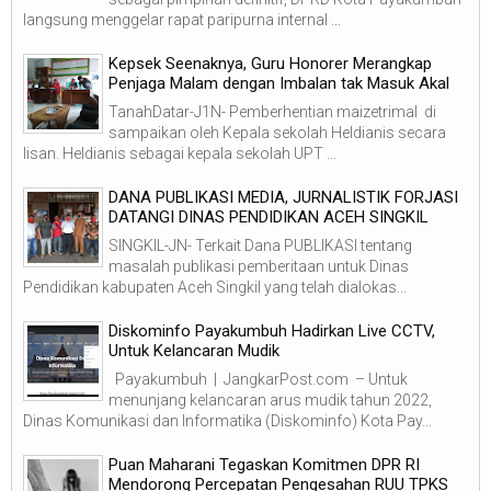
langsung menggelar rapat paripurna internal ...
Kepsek Seenaknya, Guru Honorer Merangkap
Penjaga Malam dengan Imbalan tak Masuk Akal
TanahDatar-J1N- Pemberhentian maizetrimal di
sampaikan oleh Kepala sekolah Heldianis secara
lisan. Heldianis sebagai kepala sekolah UPT ...
DANA PUBLIKASI MEDIA, JURNALISTIK FORJASI
DATANGI DINAS PENDIDIKAN ACEH SINGKIL
SINGKIL-JN- Terkait Dana PUBLIKASI tentang
masalah publikasi pemberitaan untuk Dinas
Pendidikan kabupaten Aceh Singkil yang telah dialokas...
Diskominfo Payakumbuh Hadirkan Live CCTV,
Untuk Kelancaran Mudik
Payakumbuh | JangkarPost.com – Untuk
menunjang kelancaran arus mudik tahun 2022,
Dinas Komunikasi dan Informatika (Diskominfo) Kota Pay...
Puan Maharani Tegaskan Komitmen DPR RI
Mendorong Percepatan Pengesahan RUU TPKS