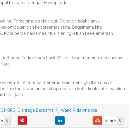
erkumpul bersama dengan Forkopimda.
ak ibu Forkopimda sekali lagi. Olahraga tidak hanya
n kekompakan dan kebersamaan kita. Bagaimana kita
 Kota bersama-sama untuk meningkatkan kesejahteraan
ya terhadap Forkopimda Luak 50 agar bisa menciptakan suasana
 Kota.
akan pemilu. Kita terus menerus akan meningkatkan upaya
bertanding bukan antar kabupaten dan kota, tidak antar batalion
k Rida. (Jp)
 131/BRS
,
Olahraga Bersama
,
P.j Wako Rida Ananda
re
Share
0
0