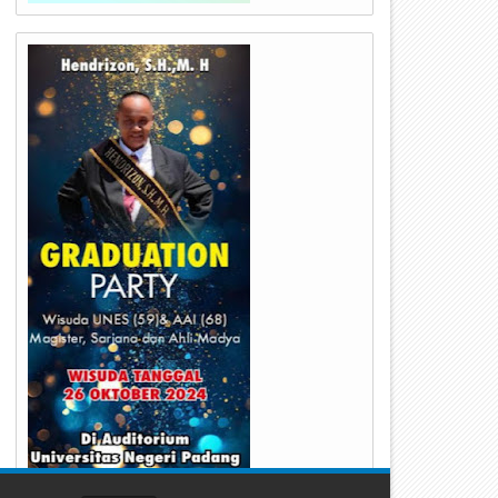
18
18
Sep
Sep
2023
2023
ukung Penuh, Pj. Walikota
P.j Wako Rida Terima Silatu
ayakumbuh Terima Putri Hijab
Ketua Bawaslu Di Pendopo
umbar Asal Kenagarian
Rumah Dinas
uakuniang