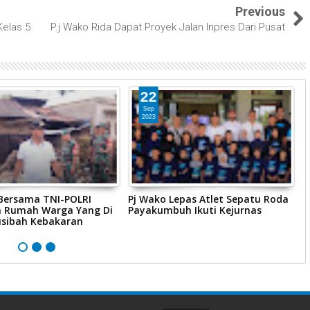
Previous
Kelas 5
P.j Wako Rida Dapat Proyek Jalan Inpres Dari Pusat
22
Sep
2023
 Bersama TNI-POLRI
Pj Wako Lepas Atlet Sepatu Roda
D
n Rumah Warga Yang Di
Payakumbuh Ikuti Kejurnas
P
sibah Kebakaran
S
A