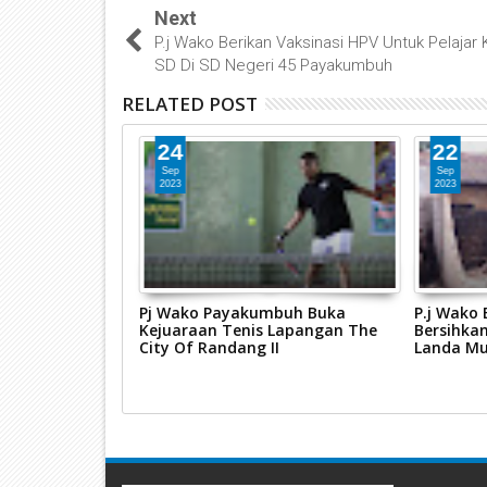
Next
P.j Wako Berikan Vaksinasi HPV Untuk Pelajar 
SD Di SD Negeri 45 Payakumbuh
RELATED POST
24
22
Sep
Sep
2023
2023
rsama
Pj Wako Payakumbuh Buka
P.j Wako
n Bersama Tim
Kejuaraan Tenis Lapangan The
Bersihka
ntibum Aman
City Of Randang II
Landa Mu
 Ramadan