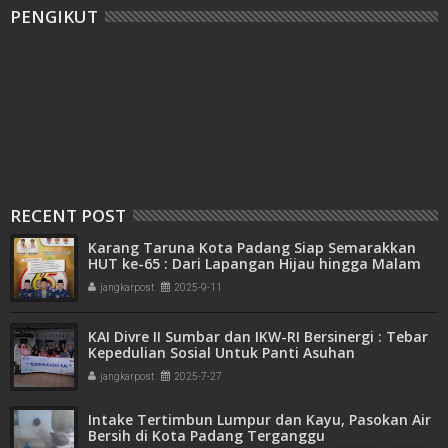
PENGIKUT
RECENT POST
Karang Taruna Kota Padang Siap Semarakkan
HUT ke-65 : Dari Lapangan Hijau hingga Malam
Kebersamaan
jangkarpost
2025-9-11
KAI Divre II Sumbar dan IKW-RI Bersinergi : Tebar
Kepedulian Sosial Untuk Panti Asuhan
jangkarpost
2025-7-27
Intake Tertimbun Lumpur dan Kayu, Pasokan Air
Bersih di Kota Padang Terganggu