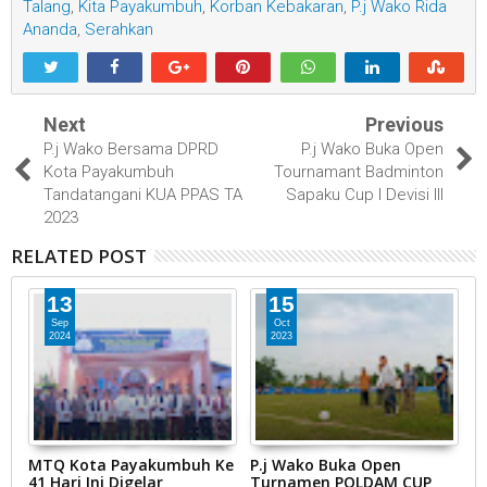
Talang
,
Kita Payakumbuh
,
Korban Kebakaran
,
P.j Wako Rida
Ananda
,
Serahkan
Next
Previous
P.j Wako Bersama DPRD
P.j Wako Buka Open
Kota Payakumbuh
Tournamant Badminton
Tandatangani KUA PPAS TA
Sapaku Cup I Devisi III
2023
RELATED POST
13
15
Sep
Oct
2024
2023
n
MTQ Kota Payakumbuh Ke
P.j Wako Buka Open
W
41 Hari Ini Digelar
Turnamen POLDAM CUP
P