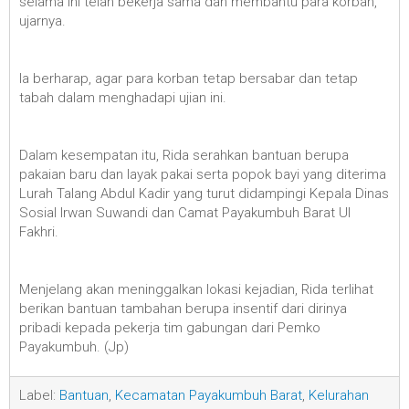
selama ini telah bekerja sama dan membantu para korban,”
ujarnya.
Ia berharap, agar para korban tetap bersabar dan tetap
tabah dalam menghadapi ujian ini.
Dalam kesempatan itu, Rida serahkan bantuan berupa
pakaian baru dan layak pakai serta popok bayi yang diterima
Lurah Talang Abdul Kadir yang turut didampingi Kepala Dinas
Sosial Irwan Suwandi dan Camat Payakumbuh Barat Ul
Fakhri.
Menjelang akan meninggalkan lokasi kejadian, Rida terlihat
berikan bantuan tambahan berupa insentif dari dirinya
pribadi kepada pekerja tim gabungan dari Pemko
Payakumbuh. (Jp)
Label:
Bantuan
,
Kecamatan Payakumbuh Barat
,
Kelurahan