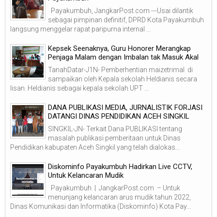
Payakumbuh, JangkarPost.com ---Usai dilantik
sebagai pimpinan definitif, DPRD Kota Payakumbuh
langsung menggelar rapat paripurna internal ...
Kepsek Seenaknya, Guru Honorer Merangkap
Penjaga Malam dengan Imbalan tak Masuk Akal
TanahDatar-J1N- Pemberhentian maizetrimal di
sampaikan oleh Kepala sekolah Heldianis secara
lisan. Heldianis sebagai kepala sekolah UPT ...
DANA PUBLIKASI MEDIA, JURNALISTIK FORJASI
DATANGI DINAS PENDIDIKAN ACEH SINGKIL
SINGKIL-JN- Terkait Dana PUBLIKASI tentang
masalah publikasi pemberitaan untuk Dinas
Pendidikan kabupaten Aceh Singkil yang telah dialokas...
Diskominfo Payakumbuh Hadirkan Live CCTV,
Untuk Kelancaran Mudik
Payakumbuh | JangkarPost.com – Untuk
menunjang kelancaran arus mudik tahun 2022,
Dinas Komunikasi dan Informatika (Diskominfo) Kota Pay...