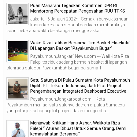
Puan Maharani Tegaskan Komitmen DPR RI
Mendorong Percepatan Pengesahan RUU TPKS
Jakarta , 6 Januari 2022* - Semakin banyak temuan
kasus kekerasan seksual dan kian memburuknya
isu ini beberapa waktu belakangan menggerakka...
Wako Riza Latihan Bersama Tim Basket Eksekutif
Di Lapangan Basket "Payakumbuh Bugar"
Payakumbuh,Jangkar1News.com --- Wali Kota Riza
Falepi terciduk sedang bermain basket di lapangan
olahraga outdoor Payakumbuh Bugar bersama T...
Satu Satunya Di Pulau Sumatra Kota Payakumbuh
Dipilih PT. Telkom Indonesia, Jadi Pilot Project
Pengembangan Integrated Dashboard Executive
Payakumbuh,Jangkarpost.com— Kota
Payakumbuh menjadi satu-satunya daerah di pulau Sumatera
yang ditunjuk sebagai pilot project dalam pengemba...
Menjawab Kritikan Haris Azhar, Walikota Riza
Falepi “ Aturan Dibuat Untuk Semua Orang, Demi
kemaslahatan Bersama.”