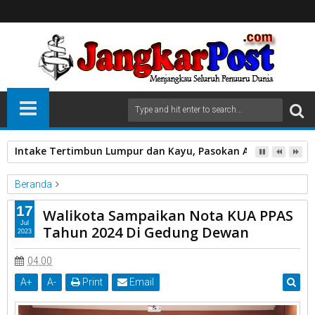
Intake Tertimbun Lumpur dan Kayu, Pasokan Air Bersih di 
Beranda
Di Gedung DPRD
Diwakili P.j Sekda
Kota Payakumbuh
17
Walikota Sampaikan Nota KUA PPAS
Sampaikan Nota KUA PPAS 2024
Walikota
Jul
Tahun 2024 Di Gedung Dewan
2023
Walikota Sampaikan Nota KUA PPAS Tahun 2024 Di Gedung
Dewan
04.00
A
+
A
-
Print
Email