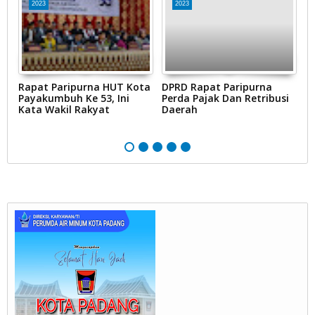
2023
2023
Rapat Paripurna HUT Kota
DPRD Rapat Paripurna
H
Payakumbuh Ke 53, Ini
Perda Pajak Dan Retribusi
M
Kata Wakil Rakyat
Daerah
P
P
K