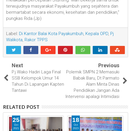
terwujudnya masyarakat Payakumbuh yang sejahtera dan
bermartabat secara ekonomi, kesehatan dan pendidikan,”
pungkas Rida.(Jp)
Label:
Di Kantor Balai Kota Payakumbuh
,
Kepala OPD
,
Pj
Walikota
,
Rakor TPPS
Next
Previous
P.j Wako Hadiri Laga Final
Polemik SMPN 2 Memasuki
SSB Kelompok Umur 14
Babak Baru, Dt Parmato
Tahun Di Lapangan Kapten
Alam Minta Dinas
Tantawi
Pendidikan Jangan Ada
Intervensi apalagi Intimidasi
RELATED POST
25
18
Oct
Oct
2021
2023