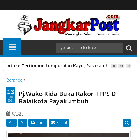
Intake Tertimbun Lumpur dan Kayu, Pasokan Air Bersih di 
Beranda
Di Kantor Balai Kota Payakumbuh
Kepala OPD
Pj Walikota
13
Pj.Wako Rida Buka Rakor TPPS Di
Rakor TPPS
Jul
Balaikota Payakumbuh
2023
Pj.Wako Rida Buka Rakor TPPS Di Balaikota Payakumbuh
04.00
A
+
A
-
Print
Email