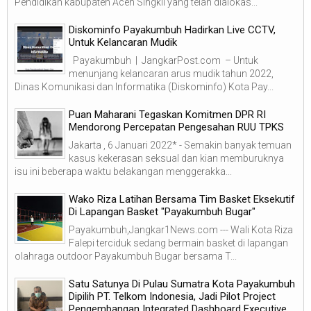
Pendidikan kabupaten Aceh Singkil yang telah dialokas...
Diskominfo Payakumbuh Hadirkan Live CCTV,
Untuk Kelancaran Mudik
Payakumbuh | JangkarPost.com – Untuk
menunjang kelancaran arus mudik tahun 2022,
Dinas Komunikasi dan Informatika (Diskominfo) Kota Pay...
Puan Maharani Tegaskan Komitmen DPR RI
Mendorong Percepatan Pengesahan RUU TPKS
Jakarta , 6 Januari 2022* - Semakin banyak temuan
kasus kekerasan seksual dan kian memburuknya
isu ini beberapa waktu belakangan menggerakka...
Wako Riza Latihan Bersama Tim Basket Eksekutif
Di Lapangan Basket "Payakumbuh Bugar"
Payakumbuh,Jangkar1News.com --- Wali Kota Riza
Falepi terciduk sedang bermain basket di lapangan
olahraga outdoor Payakumbuh Bugar bersama T...
Satu Satunya Di Pulau Sumatra Kota Payakumbuh
Dipilih PT. Telkom Indonesia, Jadi Pilot Project
Pengembangan Integrated Dashboard Executive