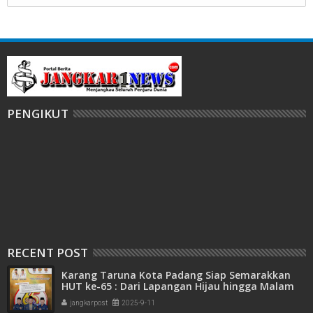
PENGIKUT
RECENT POST
Karang Taruna Kota Padang Siap Semarakkan
HUT ke-65 : Dari Lapangan Hijau hingga Malam
Kebersamaan
jangkarpost
2025-9-11