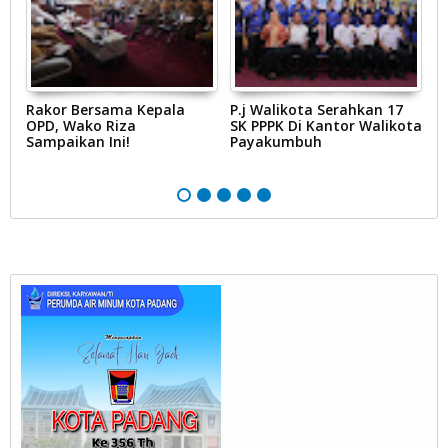
r
Rakor Bersama Kepala
P.j Walikota Serahkan 17
P
n
OPD, Wako Riza
SK PPPK Di Kantor Walikota
P
Sampaikan Ini!
Payakumbuh