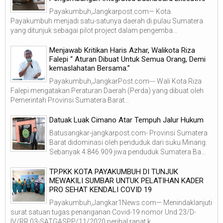
Payakumbuh,Jangkarpost.com— Kota
Payakumbuh menjadi satu-satunya daerah di pulau Sumatera
yang ditunjuk sebagai pilot project dalam pengemba...
Menjawab Kritikan Haris Azhar, Walikota Riza
Falepi “ Aturan Dibuat Untuk Semua Orang, Demi
kemaslahatan Bersama.”
Payakumbuh,JangkarPost.com--- Wali Kota Riza
Falepi mengatakan Peraturan Daerah (Perda) yang dibuat oleh
Pemerintah Provinsi Sumatera Barat...
Datuak Luak Cimano Atar Tempuh Jalur Hukum
Batusangkar-jangkarpost.com- Provinsi Sumatera
Barat didominasi oleh penduduk dari suku Minang.
Sebanyak 4.846.909 jiwa penduduk Sumatera Ba...
TP.PKK KOTA PAYAKUMBUH DI TUNJUK
MEWAKILI SUMBAR UNTUK PELATIHAN KADER
PRO SEHAT KENDALI COVID 19
Payakumbuh,Jangkar1News.com— Menindaklanjuti
surat satuan tugas penanganan Covid-19 nomor Und.23/D-
IV/RR.03-SATGASPP/11/2020 perihal rapat k...