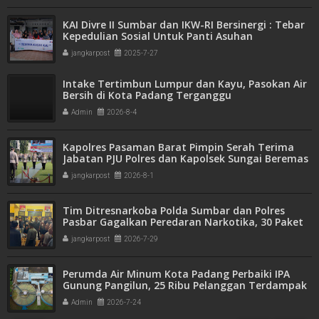
KAI Divre II Sumbar dan IKW-RI Bersinergi : Tebar
Kepedulian Sosial Untuk Panti Asuhan
jangkarpost
2025-7-27
Intake Tertimbun Lumpur dan Kayu, Pasokan Air
Bersih di Kota Padang Terganggu
Admin
2026-8-4
Kapolres Pasaman Barat Pimpin Serah Terima
Jabatan PJU Polres dan Kapolsek Sungai Beremas
jangkarpost
2026-8-1
Tim Ditresnarkoba Polda Sumbar dan Polres
Pasbar Gagalkan Peredaran Narkotika, 30 Paket
Ganja Kering Siap Edar Disita
jangkarpost
2026-7-29
Perumda Air Minum Kota Padang Perbaiki IPA
Gunung Pangilun, 25 Ribu Pelanggan Terdampak
Penyesuaian
Admin
2026-7-24