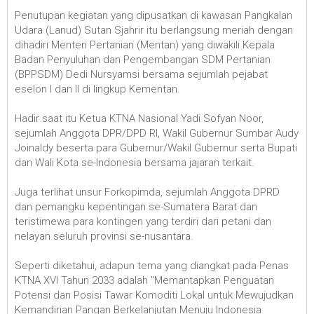
Penutupan kegiatan yang dipusatkan di kawasan Pangkalan
Udara (Lanud) Sutan Sjahrir itu berlangsung meriah dengan
dihadiri Menteri Pertanian (Mentan) yang diwakili Kepala
Badan Penyuluhan dan Pengembangan SDM Pertanian
(BPPSDM) Dedi Nursyamsi bersama sejumlah pejabat
eselon I dan II di lingkup Kementan.
Hadir saat itu Ketua KTNA Nasional Yadi Sofyan Noor,
sejumlah Anggota DPR/DPD RI, Wakil Gubernur Sumbar Audy
Joinaldy beserta para Gubernur/Wakil Gubernur serta Bupati
dan Wali Kota se-Indonesia bersama jajaran terkait.
Juga terlihat unsur Forkopimda, sejumlah Anggota DPRD
dan pemangku kepentingan se-Sumatera Barat dan
teristimewa para kontingen yang terdiri dari petani dan
nelayan seluruh provinsi se-nusantara.
Seperti diketahui, adapun tema yang diangkat pada Penas
KTNA XVI Tahun 2033 adalah "Memantapkan Penguatan
Potensi dan Posisi Tawar Komoditi Lokal untuk Mewujudkan
Kemandirian Pangan Berkelanjutan Menuju Indonesia