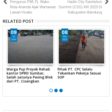
Pengurus PWI, Pj. Wako
Hadiri City Sanitation
Rida Ananda Ajak Wartawan
Summit (CSS) XXI 2023 Di
Lawan Hoaks
Kabupaten Bandung
RELATED POST
09
08
Jul
Nov
2024
2023
Warga Puji Proyek Rehab
Pihak PT. CPC Selalu
W
wi
kantor DPRD Sumbar,
Tekankan Pekerja Sesuai
K
Salah satunya Paving Blok
SOP
k
dari PT. Cisangkan
P
L