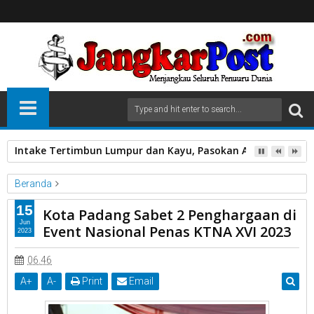
Intake Tertimbun Lumpur dan Kayu, Pasokan Air Bersih di 
Beranda
kota Padang
15
Kota Padang Sabet 2 Penghargaan di
Kota Padang Sabet 2 Penghargaan di Event Nasional Penas
Jun
Event Nasional Penas KTNA XVI 2023
2023
KTNA XVI 2023
06.46
A
+
A
-
Print
Email