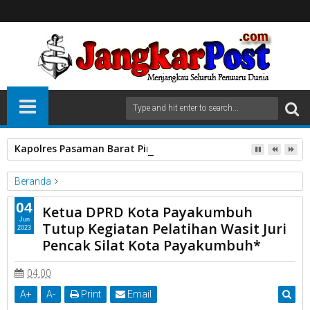
Kapolres Pasaman Barat Pimpin Serah Terima Jabatan PJU P
Beranda
Hamdi Agus
Juri Pencak Silat
Ketua DPRD
Pelatihan Wasit
04
Ketua DPRD Kota Payakumbuh
Tutup Kegiatan
Jun
Tutup Kegiatan Pelatihan Wasit Juri
2023
Ketua DPRD Kota Payakumbuh Tutup Kegiatan Pelatihan Wasit
Pencak Silat Kota Payakumbuh*
Juri Pencak Silat Kota Payakumbuh*
04.00
A
+
A
-
Print
Email