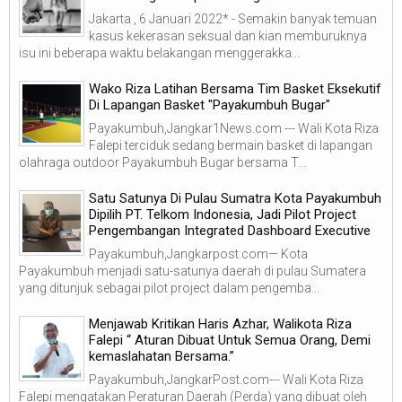
Jakarta , 6 Januari 2022* - Semakin banyak temuan
kasus kekerasan seksual dan kian memburuknya
isu ini beberapa waktu belakangan menggerakka...
Wako Riza Latihan Bersama Tim Basket Eksekutif
Di Lapangan Basket "Payakumbuh Bugar"
Payakumbuh,Jangkar1News.com --- Wali Kota Riza
Falepi terciduk sedang bermain basket di lapangan
olahraga outdoor Payakumbuh Bugar bersama T...
Satu Satunya Di Pulau Sumatra Kota Payakumbuh
Dipilih PT. Telkom Indonesia, Jadi Pilot Project
Pengembangan Integrated Dashboard Executive
Payakumbuh,Jangkarpost.com— Kota
Payakumbuh menjadi satu-satunya daerah di pulau Sumatera
yang ditunjuk sebagai pilot project dalam pengemba...
Menjawab Kritikan Haris Azhar, Walikota Riza
Falepi “ Aturan Dibuat Untuk Semua Orang, Demi
kemaslahatan Bersama.”
Payakumbuh,JangkarPost.com--- Wali Kota Riza
Falepi mengatakan Peraturan Daerah (Perda) yang dibuat oleh