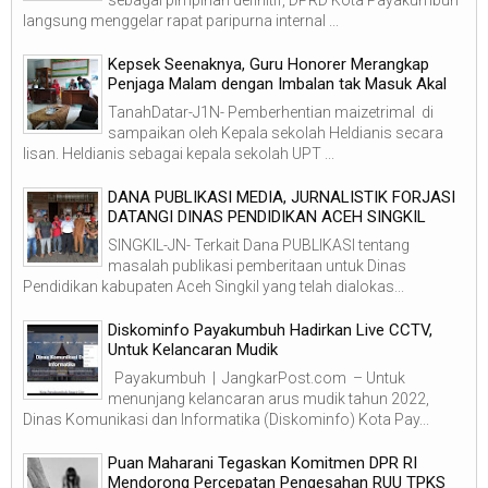
sebagai pimpinan definitif, DPRD Kota Payakumbuh
langsung menggelar rapat paripurna internal ...
Kepsek Seenaknya, Guru Honorer Merangkap
Penjaga Malam dengan Imbalan tak Masuk Akal
TanahDatar-J1N- Pemberhentian maizetrimal di
sampaikan oleh Kepala sekolah Heldianis secara
lisan. Heldianis sebagai kepala sekolah UPT ...
DANA PUBLIKASI MEDIA, JURNALISTIK FORJASI
DATANGI DINAS PENDIDIKAN ACEH SINGKIL
SINGKIL-JN- Terkait Dana PUBLIKASI tentang
masalah publikasi pemberitaan untuk Dinas
Pendidikan kabupaten Aceh Singkil yang telah dialokas...
Diskominfo Payakumbuh Hadirkan Live CCTV,
Untuk Kelancaran Mudik
Payakumbuh | JangkarPost.com – Untuk
menunjang kelancaran arus mudik tahun 2022,
Dinas Komunikasi dan Informatika (Diskominfo) Kota Pay...
Puan Maharani Tegaskan Komitmen DPR RI
Mendorong Percepatan Pengesahan RUU TPKS