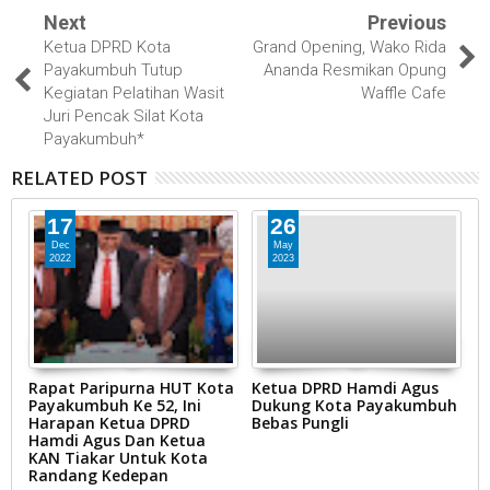
Next
Previous
Ketua DPRD Kota
Grand Opening, Wako Rida
Payakumbuh Tutup
Ananda Resmikan Opung
Kegiatan Pelatihan Wasit
Waffle Cafe
Juri Pencak Silat Kota
Payakumbuh*
RELATED POST
17
26
Dec
May
2022
2023
Rapat Paripurna HUT Kota
Ketua DPRD Hamdi Agus
K
Payakumbuh Ke 52, Ini
Dukung Kota Payakumbuh
P
Harapan Ketua DPRD
Bebas Pungli
P
Hamdi Agus Dan Ketua
C
KAN Tiakar Untuk Kota
Randang Kedepan