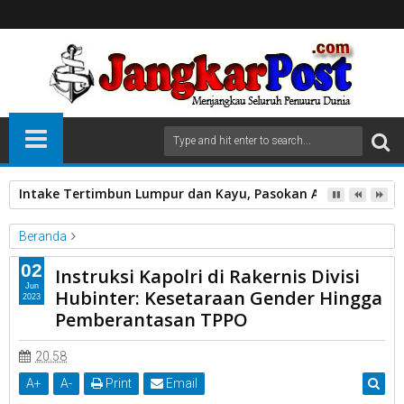
Intake Tertimbun Lumpur dan Kayu, Pasokan Air Bersih di 
Beranda
Unlabelled
02
Instruksi Kapolri di Rakernis Divisi
Instruksi Kapolri di Rakernis Divisi Hubinter: Kesetaraan Gender
Jun
Hubinter: Kesetaraan Gender Hingga
2023
Hingga Pemberantasan TPPO
Pemberantasan TPPO
20.58
A
+
A
-
Print
Email