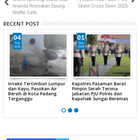
Ananda Resmikan Opung
Skate Cross Open 2023
Waffle Cafe
RECENT POST
04
01
Aug
Aug
2026
2026
Intake Tertimbun Lumpur
Kapolres Pasaman Barat
T
dan Kayu, Pasokan Air
Pimpin Serah Terima
S
Bersih di Kota Padang
Jabatan PJU Polres dan
G
na
Terganggu
Kapolsek Sungai Beremas
N
Ke