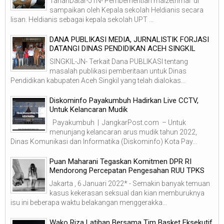
TanahDatar-J1N- Pemberhentian maizetrimal di
sampaikan oleh Kepala sekolah Heldianis secara
lisan. Heldianis sebagai kepala sekolah UPT ...
DANA PUBLIKASI MEDIA, JURNALISTIK FORJASI
DATANGI DINAS PENDIDIKAN ACEH SINGKIL
SINGKIL-JN- Terkait Dana PUBLIKASI tentang
masalah publikasi pemberitaan untuk Dinas
Pendidikan kabupaten Aceh Singkil yang telah dialokas...
Diskominfo Payakumbuh Hadirkan Live CCTV,
Untuk Kelancaran Mudik
Payakumbuh | JangkarPost.com – Untuk
menunjang kelancaran arus mudik tahun 2022,
Dinas Komunikasi dan Informatika (Diskominfo) Kota Pay...
Puan Maharani Tegaskan Komitmen DPR RI
Mendorong Percepatan Pengesahan RUU TPKS
Jakarta , 6 Januari 2022* - Semakin banyak temuan
kasus kekerasan seksual dan kian memburuknya
isu ini beberapa waktu belakangan menggerakka...
Wako Riza Latihan Bersama Tim Basket Eksekutif