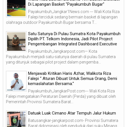
Di Lapangan Basket "Payakumbuh Bugar"
Payakumbuh,Jangkar1News.com --- Wali Kota Riza
Falepi terciduk sedang bermain basket di lapangan
olahraga outdoor Payakumbuh Bugar bersama T...
Satu Satunya Di Pulau Sumatra Kota Payakumbuh
Dipilih PT. Telkom Indonesia, Jadi Pilot Project
Pengembangan Integrated Dashboard Executive
Payakumbuh,Jangkarpost.com— Kota
Payakumbuh menjadi satu-satunya daerah di pulau Sumatera
yang ditunjuk sebagai pilot project dalam pengemba...
Menjawab Kritikan Haris Azhar, Walikota Riza
Falepi “ Aturan Dibuat Untuk Semua Orang, Demi
kemaslahatan Bersama.”
Payakumbuh,JangkarPost.com--- Wali Kota Riza
Falepi mengatakan Peraturan Daerah (Perda) yang dibuat oleh
Pemerintah Provinsi Sumatera Barat...
Datuak Luak Cimano Atar Tempuh Jalur Hukum
Batusangkar-jangkarpost.com- Provinsi Sumatera
Barat didominasi oleh penduduk dari suku Minang.